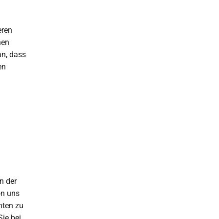
eren
hen
an, dass
en
n der
on uns
hten zu
ie bei