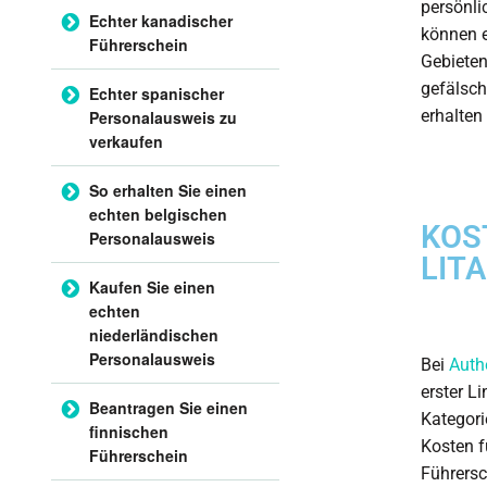
persönli
Echter kanadischer
können e
Führerschein
Gebieten
gefälsch
Echter spanischer
erhalten
Personalausweis zu
verkaufen
So erhalten Sie einen
echten belgischen
KOS
Personalausweis
LIT
Kaufen Sie einen
echten
niederländischen
Personalausweis
Bei
Auth
erster L
Beantragen Sie einen
Kategori
finnischen
Kosten f
Führerschein
Führersc