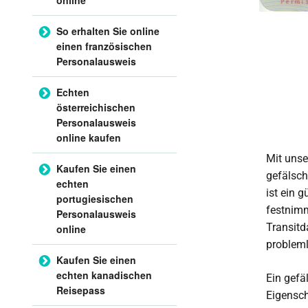
So erhalten Sie online
einen französischen
Personalausweis
Echten
österreichischen
Personalausweis
online kaufen
Mit unse
Kaufen Sie einen
gefälsch
echten
ist ein g
portugiesischen
festnimm
Personalausweis
Transitd
online
probleml
Kaufen Sie einen
echten kanadischen
Ein gefäl
Reisepass
Eigensch