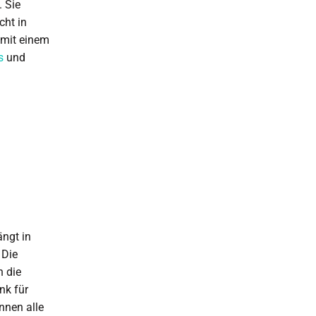
. Sie
cht in
 mit einem
s
und
ängt in
 Die
n die
nk für
nnen alle