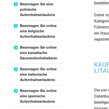
bestelle
Beantragen Sie eine
polnische
Aufenthaltserlaubnis
Daher so
Kategori
Beantragen Sie online
Führersc
eine belgische
ein lita
Aufenthaltserlaubnis
registri
Beantragen Sie online
eine kanadische
Daueraufenthaltskarte.
KAUF
Beantragen Sie online
LITA
eine italienische
Aufenthaltserlaubnis
Die von 
Beantragen Sie online
eine spanische
Datenban
Aufenthaltserlaubnis
bereitge
müssen, 