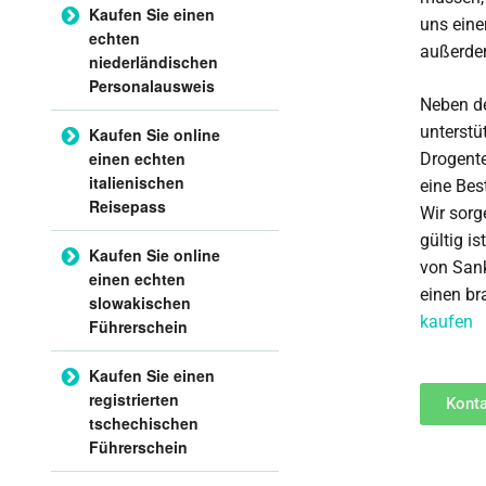
Kaufen Sie einen
uns eine
echten
außerde
niederländischen
Personalausweis
Neben de
unterstü
Kaufen Sie online
einen echten
Drogente
italienischen
eine Bes
Reisepass
Wir sorge
gültig i
Kaufen Sie online
von Sank
einen echten
einen br
slowakischen
kaufen
Führerschein
Kaufen Sie einen
registrierten
Konta
tschechischen
Führerschein