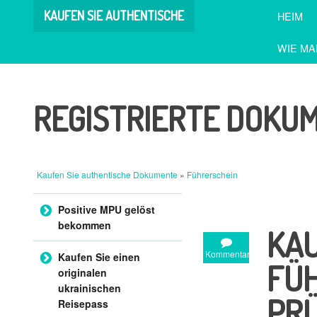
KAUFEN SIE AUTHENTISCHE
HEIM
DOKUMENTE
WIE MA
REGISTRIERTE DOKU
Kaufen Sie authentische Dokumente
»
Führerschein
Zum Inhalt springen
Positive MPU gelöst
bekommen
KAU
Kommentar
Kaufen Sie einen
FÜ
originalen
ukrainischen
PR
Reisepass