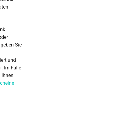
aten
ank
oder
geben Sie
iert und
. Im Falle
d Ihnen
scheine