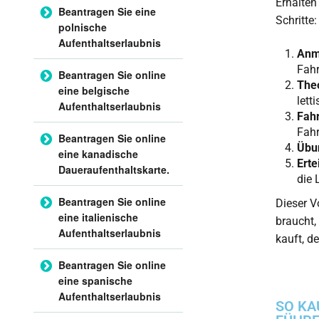
Erhalten
Beantragen Sie eine
Schritte:
polnische
Aufenthaltserlaubnis
Anm
Fahr
Beantragen Sie online
The
eine belgische
lett
Aufenthaltserlaubnis
Fah
Fahr
Beantragen Sie online
Übu
eine kanadische
Erte
Daueraufenthaltskarte.
die 
Beantragen Sie online
Dieser V
eine italienische
braucht,
Aufenthaltserlaubnis
kauft, de
Beantragen Sie online
eine spanische
Aufenthaltserlaubnis
SO KA