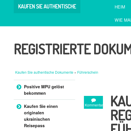
KAUFEN SIE AUTHENTISCHE
HEIM
DOKUMENTE
WIE MA
REGISTRIERTE DOKU
Kaufen Sie authentische Dokumente
»
Führerschein
Zum Inhalt springen
Positive MPU gelöst
bekommen
KAU
Kommentar
Kaufen Sie einen
REG
originalen
ukrainischen
FÜ
Reisepass