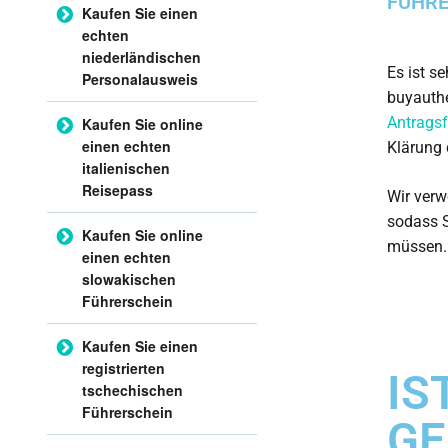
FÜHRE
Kaufen Sie einen
echten
niederländischen
Es ist s
Personalausweis
buyauth
Antrags
Kaufen Sie online
einen echten
Klärung 
italienischen
Reisepass
Wir verw
sodass S
Kaufen Sie online
müssen.
einen echten
slowakischen
Führerschein
Kaufen Sie einen
registrierten
IS
tschechischen
Führerschein
GE