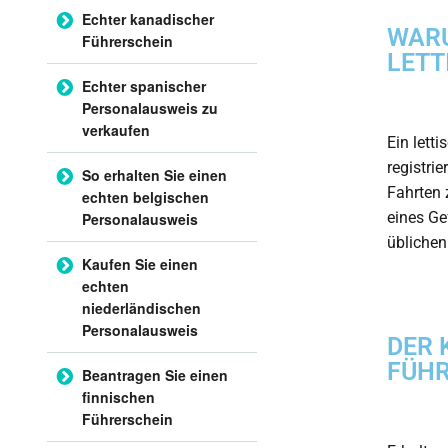
Echter kanadischer
WARU
Führerschein
LETT
Echter spanischer
Personalausweis zu
verkaufen
Ein lett
registrie
So erhalten Sie einen
Fahrten 
echten belgischen
eines
Ge
Personalausweis
übliche
Kaufen Sie einen
echten
niederländischen
Personalausweis
DER 
FÜHR
Beantragen Sie einen
finnischen
Führerschein