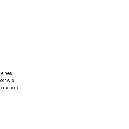
 eines
ter wie
rerschein