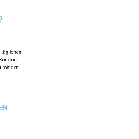
?
e täglichen
 Komfort
t mit der
EN