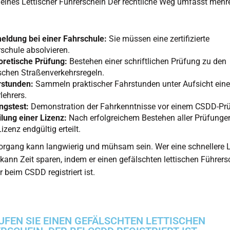
 eines
Lettischer Führerschein
Der rechtliche Weg umfasst mehr
eldung bei einer Fahrschule:
Sie müssen eine zertifizierte
schule absolvieren.
oretische Prüfung:
Bestehen einer schriftlichen Prüfung zu den
ischen Straßenverkehrsregeln.
rstunden:
Sammeln praktischer Fahrstunden unter Aufsicht ein
lehrers.
ngstest:
Demonstration der Fahrkenntnisse vor einem CSDD-Prü
ilung einer Lizenz:
Nach erfolgreichem Bestehen aller Prüfunge
Lizenz endgültig erteilt.
organg kann langwierig und mühsam sein. Wer eine schnellere
 kann Zeit sparen, indem er einen gefälschten lettischen Führers
r beim CSDD registriert ist.
UFEN SIE EINEN GEFÄLSCHTEN LETTISCHEN