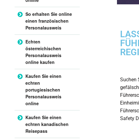
So erhalten Sie online
einen französischen
Personalausweis
LAS
FÜH
Echten
österreichischen
REG
Personalausweis
online kaufen
Kaufen Sie einen
Suchen S
echten
gefälsch
portugiesischen
Führersc
Personalausweis
Einheimi
online
Führersc
Kaufen Sie einen
Safety Di
echten kanadischen
Reisepass