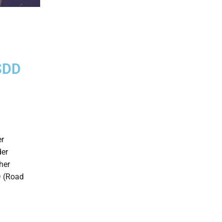
SDD
er
der
her
 (Road