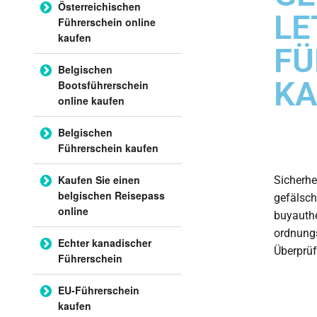
Österreichischen
LE
Führerschein online
kaufen
FÜ
Belgischen
KA
Bootsführerschein
online kaufen
Belgischen
Führerschein kaufen
Kaufen Sie einen
Sicherhe
belgischen Reisepass
gefälsch
online
buyauthe
ordnungs
Echter kanadischer
Überprüf
Führerschein
EU-Führerschein
kaufen