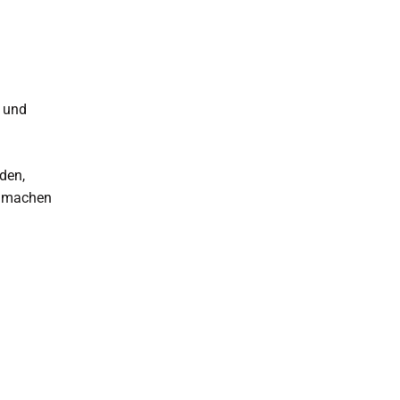
 und
den,
n machen