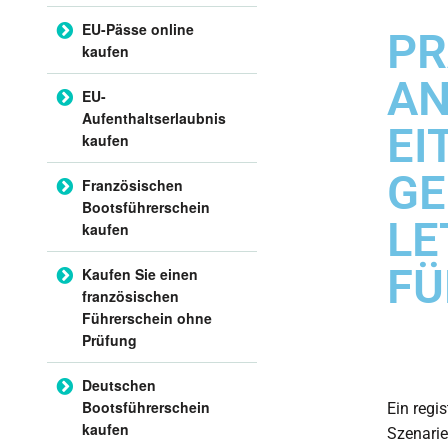
EU-Pässe online
PR
kaufen
A
EU-
Aufenthaltserlaubnis
EI
kaufen
GE
Französischen
Bootsführerschein
LE
kaufen
FÜ
Kaufen Sie einen
französischen
Führerschein ohne
Prüfung
Deutschen
Bootsführerschein
Ein regi
kaufen
Szenarie