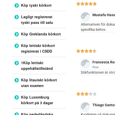





Köp tyskt körkort
Mustafa Has
Lagligt registrerat
tyskt pass till salu
Alternativen för dok
specifika behov.
Köp Greklands körkort
Köp lettiskt körkort
registrerat i CSDD





1Köp lettiskt
Francesca Ro
Rosi
uppehållstillstånd
Sökfunktionen är otro
Köp litauiskt körkort
utan examen





Köp Luxemburg
körkort på 3 dagar
Thiago Santo
Köp nederländska
Kvaliteten på dokume