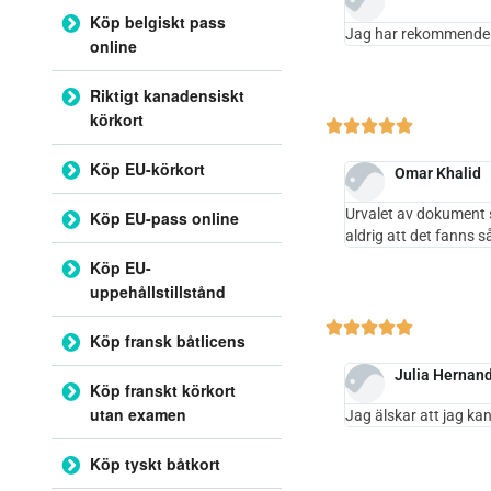
Köp belgiskt pass
Jag har rekommenderat
online
Riktigt kanadensiskt
körkort





Köp EU-körkort
Omar Khalid
Urvalet av dokument s
Köp EU-pass online
aldrig att det fanns s
Köp EU-
uppehållstillstånd





Köp fransk båtlicens
Julia Hernan
Köp franskt körkort
utan examen
Jag älskar att jag k
Köp tyskt båtkort