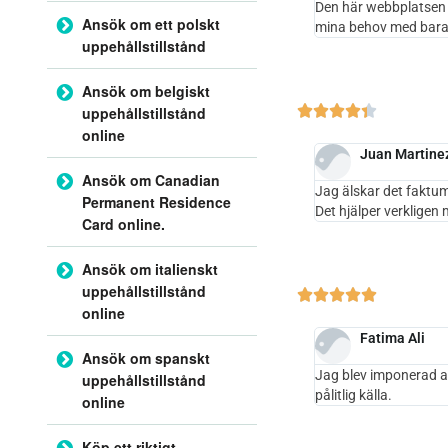
Den här webbplatsen s
Ansök om ett polskt
mina behov med bara 
uppehållstillstånd
Ansök om belgiskt





uppehållstillstånd
online
Juan Martine
Ansök om Canadian
Jag älskar det faktum
Permanent Residence
Det hjälper verkligen
Card online.
Ansök om italienskt
uppehållstillstånd





online
Fatima Ali
Ansök om spanskt
Jag blev imponerad a
uppehållstillstånd
pålitlig källa.
online
Köp ett riktigt