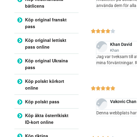
båtlicens
använda dem för alla
Köp original franskt
pass





Köp original lettiskt
Khan David
pass online
Khan
Jag var tveksam till 
Köp original Ukraina
mina förväntningar.
pass
Köp polskt körkort
online





Köp polskt pass
Vakovic Chan
Denna webbplats har s
Köp äkta österrikiskt
ID-kort online
Köp riktiga