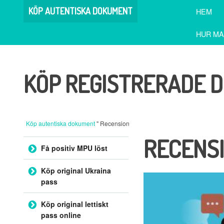
KÖP AUTENTISKA DOKUMENT
HEM
HUR MA
KÖP REGISTRERADE 
Köp autentiska dokument
" Recension
RECENS
Hoppa till innehållet
Få positiv MPU löst
Köp original Ukraina
pass
Köp original lettiskt
pass online