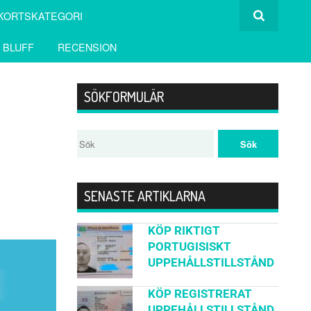
KORTSKATEGORI
 BLUFF
RECENSION
SÖKFORMULÄR
SENASTE ARTIKLARNA
KÖP RIKTIGT
PORTUGISISKT
UPPEHÅLLSTILLSTÅND
KÖP REGISTRERAT
UPPEHÅLLSTILLSTÅND