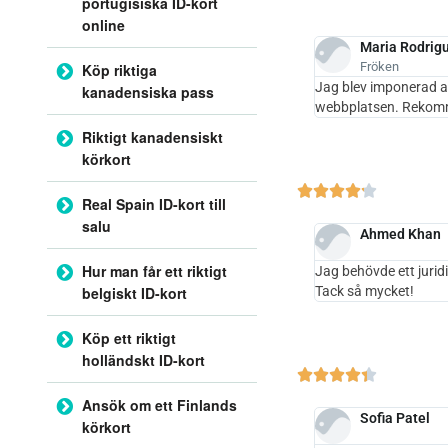
portugisiska ID-kort
online
Maria Rodrig
Fröken
Köp riktiga
Jag blev imponerad a
kanadensiska pass
webbplatsen. Rekomm
Riktigt kanadensiskt
körkort





Real Spain ID-kort till
salu
Ahmed Khan
Hur man får ett riktigt
Jag behövde ett jurid
belgiskt ID-kort
Tack så mycket!
Köp ett riktigt
holländskt ID-kort





Ansök om ett Finlands
Sofia Patel
körkort