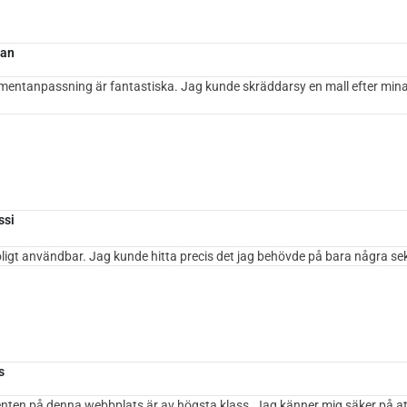
san
umentanpassning är fantastiska. Jag kunde skräddarsy en mall efter min
ssi
ligt användbar. Jag kunde hitta precis det jag behövde på bara några se
s
nten på denna webbplats är av högsta klass. Jag känner mig säker på at