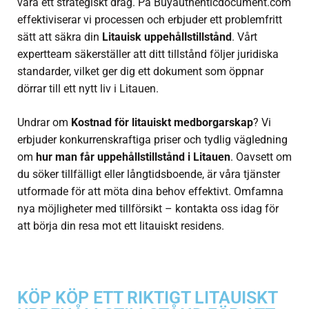
vara ett strategiskt drag. På Buyauthenticdocument.com
effektiviserar vi processen och erbjuder ett problemfritt
sätt att säkra din
Litauisk uppehållstillstånd
. Vårt
expertteam säkerställer att ditt tillstånd följer juridiska
standarder, vilket ger dig ett dokument som öppnar
dörrar till ett nytt liv i Litauen.
Undrar om
Kostnad för litauiskt medborgarskap
? Vi
erbjuder konkurrenskraftiga priser och tydlig vägledning
om
hur man får uppehållstillstånd i Litauen
. Oavsett om
du söker tillfälligt eller långtidsboende, är våra tjänster
utformade för att möta dina behov effektivt. Omfamna
nya möjligheter med tillförsikt – kontakta oss idag för
att börja din resa mot ett litauiskt residens.
KÖP KÖP ETT RIKTIGT LITAUISKT