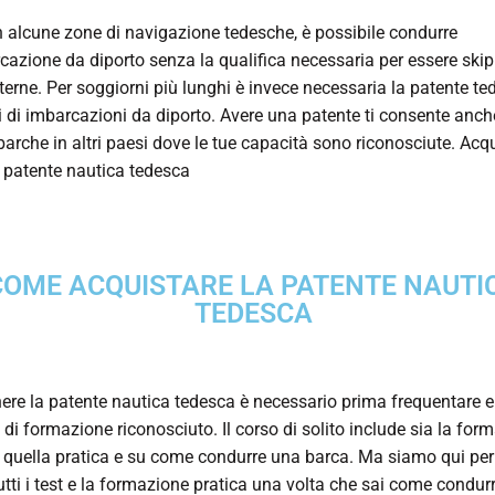
 in alcune zone di navigazione tedesche, è possibile condurre
cazione da diporto senza la qualifica necessaria per essere skip
terne. Per soggiorni più lunghi è invece necessaria la patente te
i di imbarcazioni da diporto. Avere una patente ti consente anch
barche in altri paesi dove le tue capacità sono riconosciute. Acq
a patente nautica tedesca
COME ACQUISTARE LA PATENTE NAUTI
TEDESCA
nere la patente nautica tedesca è necessario prima frequentare 
 di formazione riconosciuto. Il corso di solito include sia la for
 quella pratica e su come condurre una barca. Ma siamo qui per 
tutti i test e la formazione pratica una volta che sai come condur