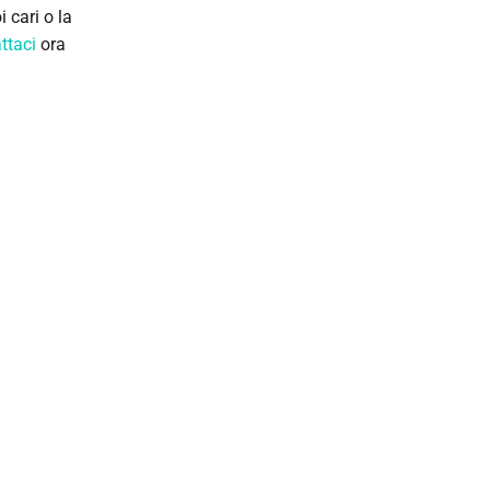
 cari o la
ttaci
ora