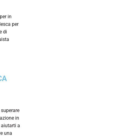
per in
desca per
e di
uista
CA
e superare
mazione in
aiutarti a
re una