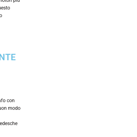
motori più
uesto
to
ENTE
afo con
 buon modo
 tedesche