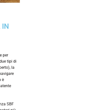
 IN
e per
ue tipi di
erto), la
 navigare
o è
patente
enza SBF