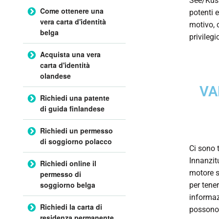
See/Küst
Come ottenere una
potenti e
vera carta d'identità
motivo, 
belga
privileg
Acquista una vera
carta d'identità
olandese
VA
Richiedi una patente
di guida finlandese
Richiedi un permesso
di soggiorno polacco
Ci sono 
Innanzit
Richiedi online il
motore s
permesso di
soggiorno belga
per tene
informazi
Richiedi la carta di
possono 
residenza permanente