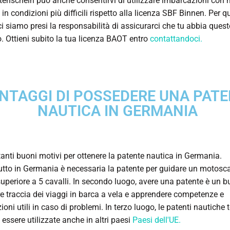
enschein può anche consentirvi di utilizzare imbarcazioni con 
 in condizioni più difficili rispetto alla licenza SBF Binnen. Per q
ci siamo presi la responsabilità di assicurarci che tu abbia ques
io. Ottieni subito la tua licenza BAOT entro
contattandoci.
NTAGGI DI POSSEDERE UNA PAT
NAUTICA IN GERMANIA
tanti buoni motivi per ottenere la patente nautica in Germania.
utto in Germania è necessaria la patente per guidare un motosc
uperiore a 5 cavalli. In secondo luogo, avere una patente è un
re traccia dei viaggi in barca a vela e apprendere competenze e
oni utili in caso di problemi. In terzo luogo, le patenti nautiche
essere utilizzate anche in altri paesi
Paesi dell'UE.