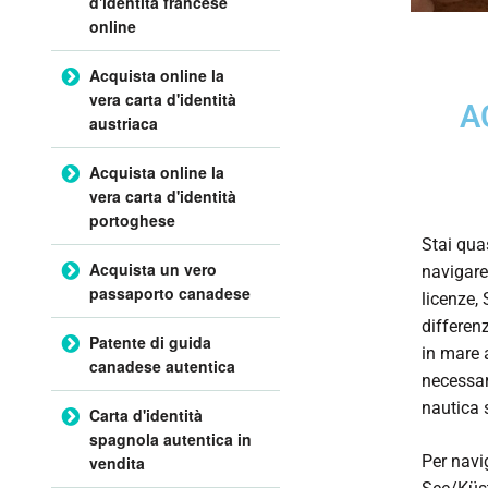
d'identità francese
online
Acquista online la
vera carta d'identità
A
austriaca
Acquista online la
vera carta d'identità
portoghese
Stai quas
Acquista un vero
navigare
passaporto canadese
licenze,
differen
Patente di guida
in mare 
canadese autentica
necessar
nautica 
Carta d'identità
spagnola autentica in
Per navi
vendita