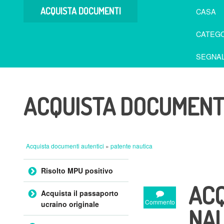
ACQUISTA DOCUMENTI
CASA
AUTENTICI
CATEGO
SEGNAL
ACQUISTA DOCUMENTI
Acquista documenti autentici
»
patente nautica
Salta al contenuto
Risolto MPU positivo
ACQ
Acquista il passaporto
Commento
ucraino originale
NAU