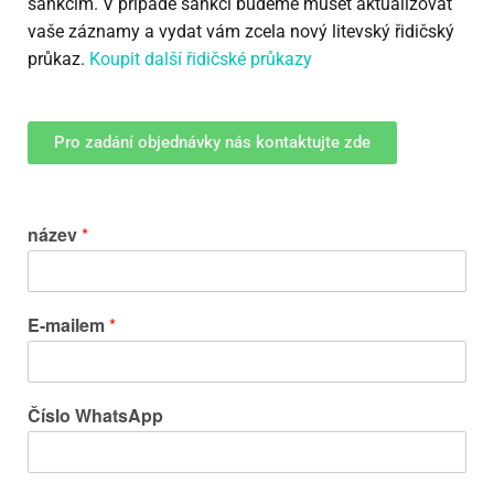
sankcím. V případě sankcí budeme muset aktualizovat
vaše záznamy a vydat vám zcela nový litevský řidičský
průkaz.
Koupit další řidičské průkazy
Pro zadání objednávky nás kontaktujte zde
název
*
E-mailem
*
Číslo WhatsApp