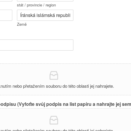
stát / provincie / region
Země
knutím nebo přetažením souboru do této oblasti jej nahrajete.
dpisu (Vyfoťte svůj podpis na list papíru a nahrajte jej se
knutím nebo přetažením souboru do této oblasti jej nahrajete.