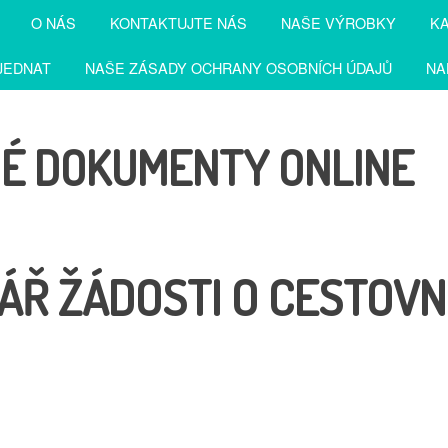
O NÁS
KONTAKTUJTE NÁS
NAŠE VÝROBKY
KA
JEDNAT
NAŠE ZÁSADY OCHRANY OSOBNÍCH ÚDAJŮ
NA
NÉ DOKUMENTY ONLINE
Ř ŽÁDOSTI O CESTOVN