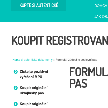
KUPTE SI AUTENTICKÉ
DOMOV
DOKUMENTY
JAK OB
KOUPIT REGISTROVA
Kupte si autentické dokumenty
» Formulář žádosti o cestovní pas
FORMULÁ
Přejít na obsah
Získejte pozitivní
vyřešení MPU
PAS
Koupit originální
ukrajinský pas
Koupit originální