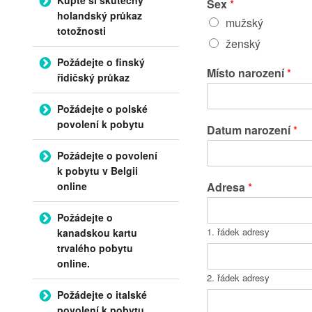
Sex
*
holandský průkaz
mužský
totožnosti
ženský
Požádejte o finský
Místo narození
*
řidičský průkaz
Požádejte o polské
povolení k pobytu
Datum narození
*
Požádejte o povolení
k pobytu v Belgii
online
Adresa
*
Požádejte o
1. řádek adresy
kanadskou kartu
trvalého pobytu
online.
2. řádek adresy
Požádejte o italské
povolení k pobytu