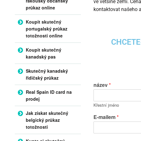
rakouský občanský
ve většině zemí. Cena
průkaz online
kontaktovat našeho ag
Koupit skutečný
portugalský průkaz
totožnosti online
CHCETE
Koupit skutečný
kanadský pas
Skutečný kanadský
řidičský průkaz
název
*
Real Spain ID card na
prodej
Křestní jméno
Jak získat skutečný
E-mailem
*
belgický průkaz
totožnosti
Kupte si skutečný