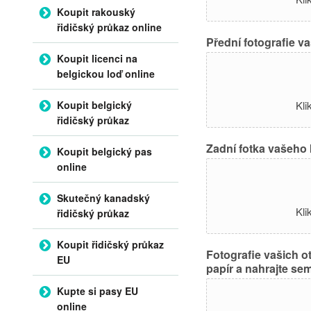
Koupit rakouský
řidičský průkaz online
Přední fotografie v
Koupit licenci na
belgickou loď online
Koupit belgický
Kli
řidičský průkaz
Zadní fotka vašeho I
Koupit belgický pas
online
Skutečný kanadský
Kli
řidičský průkaz
Koupit řidičský průkaz
Fotografie vašich ot
EU
papír a nahrajte sem
Kupte si pasy EU
online