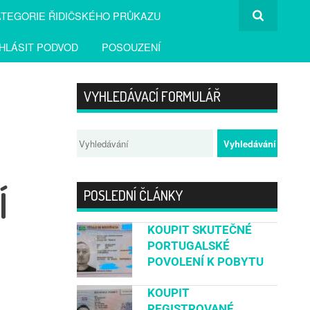
TEGORIE ŘIDIČSKÉHO PRŮKAZU
HLÁSIT PODVOD
POSOUZENÍ
VYHLEDÁVACÍ FORMULÁŘ
Í
POSLEDNÍ ČLÁNKY
KOUPIT SKUTEČNÉ
PORTUGALSKÉ
POVOLENÍ K POBYTU
KOUPIT
REGISTROVANÉ