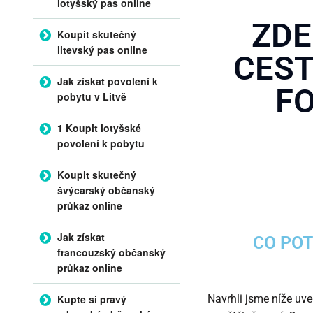
lotyšský pas online
ZDE
Koupit skutečný
litevský pas online
CEST
Jak získat povolení k
F
pobytu v Litvě
1 Koupit lotyšské
povolení k pobytu
Koupit skutečný
švýcarský občanský
průkaz online
Jak získat
CO POT
francouzský občanský
průkaz online
Kupte si pravý
Navrhli jsme níže uv