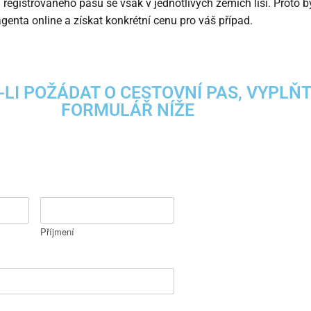
 registrovaného pasu se však v jednotlivých zemích liší. Proto b
enta online a získat konkrétní cenu pro váš případ.
-LI POŽÁDAT O CESTOVNÍ PAS, VYPLŇ
FORMULÁŘ NÍŽE
Příjmení