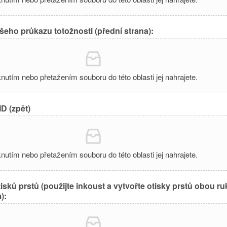
ašeho průkazu totožnosti (přední strana):
knutím nebo přetažením souboru do této oblasti jej nahrajete.
D (zpět)
knutím nebo přetažením souboru do této oblasti jej nahrajete.
isků prstů (použijte inkoust a vytvořte otisky prstů obou r
):