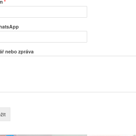
em
*
WhatsApp
ř nebo zpráva
žit