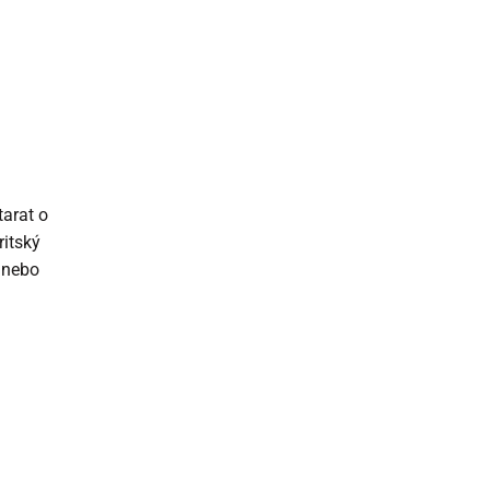
arat o
ritský
ů nebo