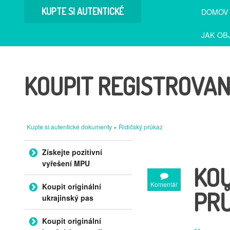
KUPTE SI AUTENTICKÉ
DOMOV
DOKUMENTY
JAK OB
KOUPIT REGISTROVA
Kupte si autentické dokumenty
»
Řidičský průkaz
Přejít na obsah
Získejte pozitivní
vyřešení MPU
KOU
Komentář
Koupit originální
PR
ukrajinský pas
Koupit originální