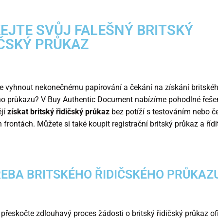
KEJTE SVŮJ FALEŠNÝ BRITSKÝ
IČSKÝ PRŮKAZ
e vyhnout nekonečnému papírování a čekání na získání britské
ho průkazu? V Buy Authentic Document nabízíme pohodlné řešení
ějí
získat britský řidičský průkaz
bez potíží s testováním nebo č
 frontách. Můžete si také koupit registrační britský průkaz a řídi
EBA BRITSKÉHO ŘIDIČSKÉHO PRŮKAZ
přeskočte zdlouhavý proces žádosti o britský řidičský průkaz of