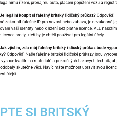
 legálnímu řízení, pronájmu auta, placení pojištění vozu a registr
Je legální koupit si falešný britský řidičský průkaz?
Odpověď: I
é zakoupit falešné ID pro novost nebo zábavu, je nezákonné je
lování vaší identity nebo k řízení bez platné licence. ALE nabízí
licence pro ty, kteří by je chtěli používat pro legální účely.
Jak zjistím, zda můj falešný britský řidičský průkaz bude vypa
ky?
Odpověď: Naše falešné britské řidičské průkazy jsou vyrobe
 vysoce kvalitních materiálů a pokročilých tiskových technik, ab
podobaly skutečné věci. Navíc máte možnost upravit svou licenci
entičtější.
PTE SI BRITSKÝ