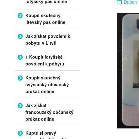
lotyšský pas online
Duben 
Koupit skutečný
litevský pas online
Jak získat povolení k
pobytu v Litvě
1 Koupit lotyšské
povolení k pobytu
Koupit skutečný
švýcarský občanský
průkaz online
Jak získat
francouzský občanský
průkaz online
Kupte si pravý