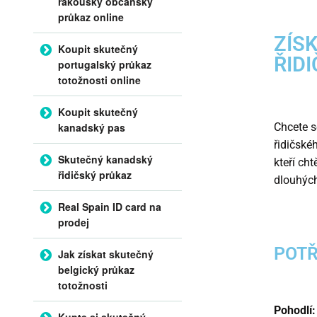
rakouský občanský
průkaz online
ZÍS
Koupit skutečný
ŘID
portugalský průkaz
totožnosti online
Koupit skutečný
kanadský pas
Chcete s
řidičské
Skutečný kanadský
kteří cht
řidičský průkaz
dlouhých
Real Spain ID card na
prodej
POTŘ
Jak získat skutečný
belgický průkaz
totožnosti
Pohodlí:
Kupte si skutečný