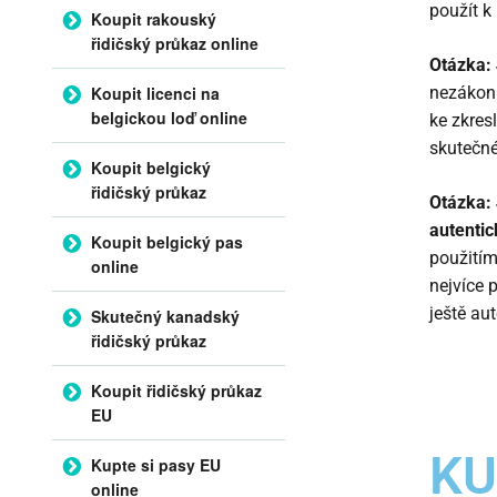
použít k
Koupit rakouský
řidičský průkaz online
Otázka: 
Koupit licenci na
nezákonn
belgickou loď online
ke zkres
skutečné 
Koupit belgický
řidičský průkaz
Otázka: 
autentic
Koupit belgický pas
použitím
online
nejvíce 
ještě aut
Skutečný kanadský
řidičský průkaz
Koupit řidičský průkaz
EU
KU
Kupte si pasy EU
online