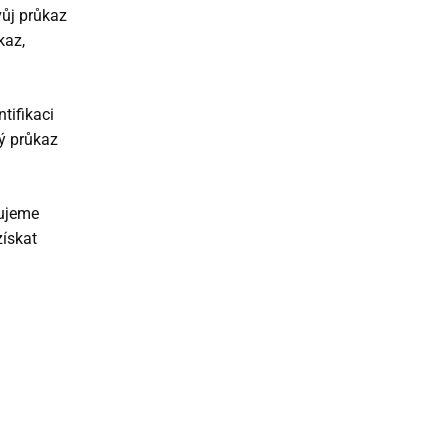
vůj průkaz
kaz,
tifikaci
ký průkaz
tujeme
získat