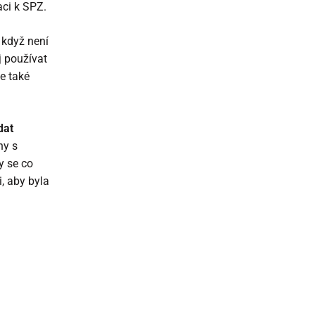
aci k SPZ.
 když není
j používat
me také
dat
ny s
y se co
, aby byla