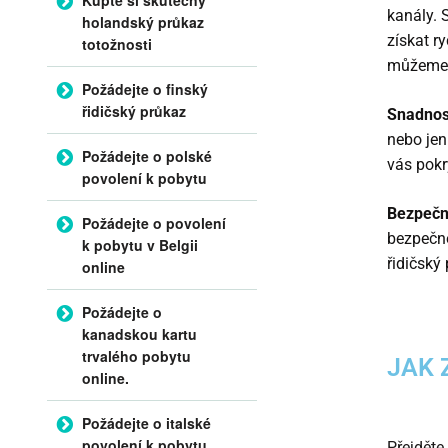
kanály. 
holandský průkaz
získat ry
totožnosti
můžeme 
Požádejte o finský
řidičský průkaz
Snadnos
nebo jen
Požádejte o polské
vás pokr
povolení k pobytu
Bezpečn
Požádejte o povolení
bezpečné
k pobytu v Belgii
řidičský 
online
Požádejte o
kanadskou kartu
trvalého pobytu
JAK 
online.
Požádejte o italské
povolení k pobytu
Přejděte