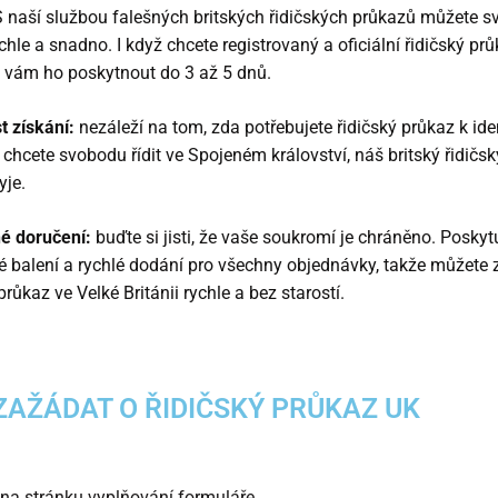
S naší službou falešných britských řidičských průkazů můžete s
chle a snadno. I když chcete registrovaný a oficiální řidičský prů
vám ho poskytnout do 3 až 5 dnů.
t získání:
nezáleží na tom, zda potřebujete řidičský průkaz k iden
 chcete svobodu řídit ve Spojeném království, náš britský řidičs
yje.
é doručení:
buďte si jisti, že vaše soukromí je chráněno. Posky
 balení a rychlé dodání pro všechny objednávky, takže můžete
průkaz ve Velké Británii
rychle a bez starostí.
ZAŽÁDAT O ŘIDIČSKÝ PRŮKAZ UK
 na stránku vyplňování formuláře