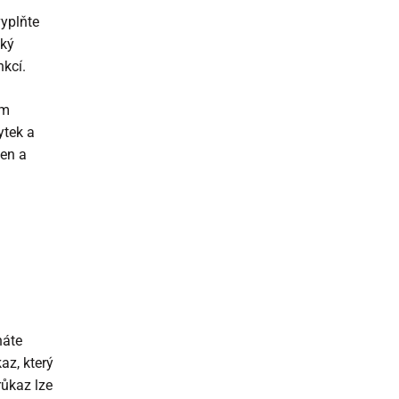
yplňte
ský
nkcí.
um
ytek a
ben a
náte
az, který
růkaz lze