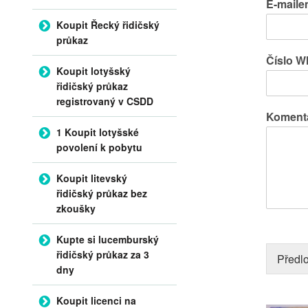
E-mail
Koupit Řecký řidičský
průkaz
Číslo 
Koupit lotyšský
řidičský průkaz
registrovaný v CSDD
Komentá
1 Koupit lotyšské
povolení k pobytu
Koupit litevský
řidičský průkaz bez
zkoušky
Kupte si lucemburský
řidičský průkaz za 3
Předlo
dny
Koupit licenci na