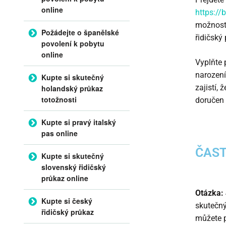
online
https://
možnosti
Požádejte o španělské
řidičský
povolení k pobytu
online
Vyplňte 
narození
Kupte si skutečný
zajistí,
holandský průkaz
totožnosti
doručen 
Kupte si pravý italský
pas online
ČAST
Kupte si skutečný
slovenský řidičský
průkaz online
Otázka: 
Kupte si český
skutečný
řidičský průkaz
můžete p