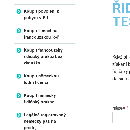
ŘI
Koupit povolení k
TE
pobytu v EU
Koupit licenci na
francouzskou loď
Koupit francouzský
řidičský průkaz bez
Když si 
zkoušky
získání 
řidičský
Koupit německou
dalších
lodní licenci
Koupit německý
řidičský průkaz
název
*
Legálně registrovaný
německý pas na
prodej