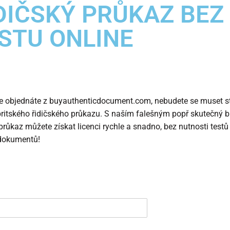
DIČSKÝ PRŮKAZ BEZ
STU ONLINE
je objednáte z buyauthenticdocument.com, nebudete se muset st
britského řidičského průkazu. S naším falešným popř
skutečný b
 průkaz
můžete získat licenci rychle a snadno, bez nutnosti test
 dokumentů!