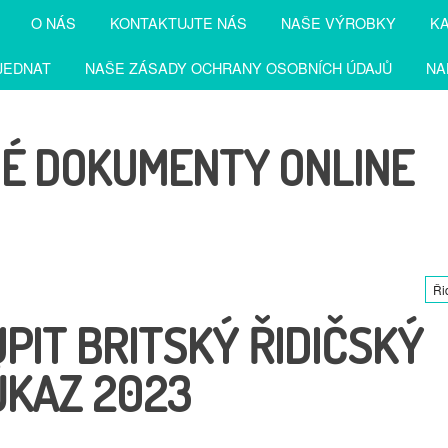
O NÁS
KONTAKTUJTE NÁS
NAŠE VÝROBKY
KA
JEDNAT
NAŠE ZÁSADY OCHRANY OSOBNÍCH ÚDAJŮ
NA
NÉ DOKUMENTY ONLINE
Ři
PIT BRITSKÝ ŘIDIČSKÝ
ŮKAZ 2023