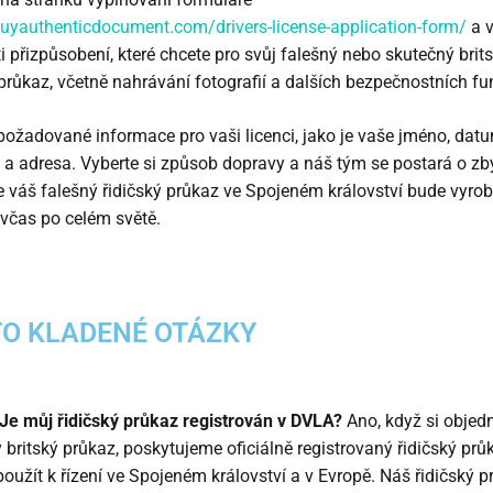
buyauthenticdocument.com/drivers-license-application-form/
a v
 přizpůsobení, které chcete pro svůj falešný nebo skutečný brit
 průkaz, včetně nahrávání fotografií a dalších bezpečnostních fu
požadované informace pro vaši licenci, jako je vaše jméno, dat
 a adresa. Vyberte si způsob dopravy a náš tým se postará o zb
 že váš falešný řidičský průkaz ve Spojeném království bude vyro
včas po celém světě.
O KLADENÉ OTÁZKY
Je můj řidičský průkaz registrován v DVLA?
Ano, když si objed
 britský průkaz, poskytujeme oficiálně registrovaný řidičský průk
oužít k řízení ve Spojeném království a v Evropě. Náš řidičský p