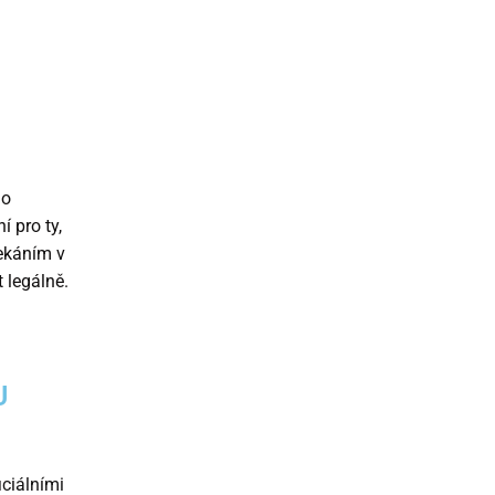
ho
 pro ty,
ekáním v
t legálně.
U
iciálními