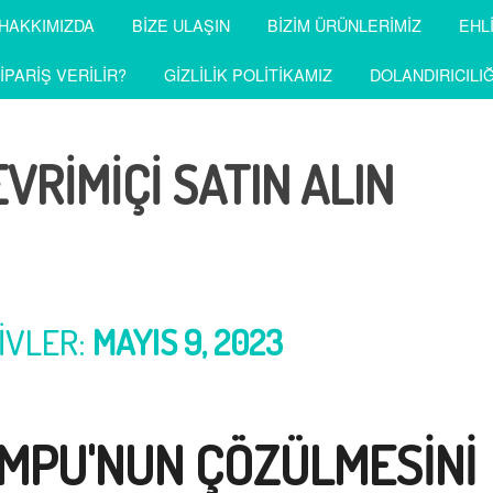
HAKKIMIZDA
BIZE ULAŞIN
BIZIM ÜRÜNLERIMIZ
EHL
IPARIŞ VERILIR?
GIZLILIK POLITIKAMIZ
DOLANDIRICILIĞ
VRIMIÇI SATIN ALIN
IVLER:
MAYIS 9, 2023
 MPU'NUN ÇÖZÜLMESINI