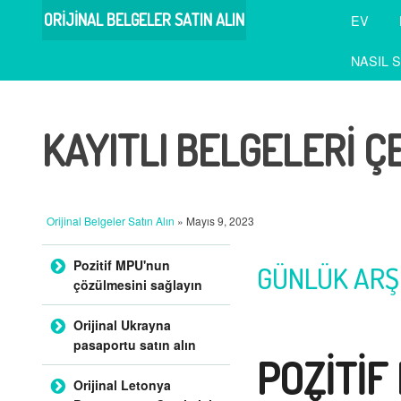
ORIJINAL BELGELER SATIN ALIN
EV
NASIL S
KAYITLI BELGELERI ÇE
Orijinal Belgeler Satın Alın
» Mayıs 9, 2023
İçeriğe atla
Pozitif MPU'nun
GÜNLÜK ARŞ
çözülmesini sağlayın
Orijinal Ukrayna
pasaportu satın alın
POZITIF
Orijinal Letonya