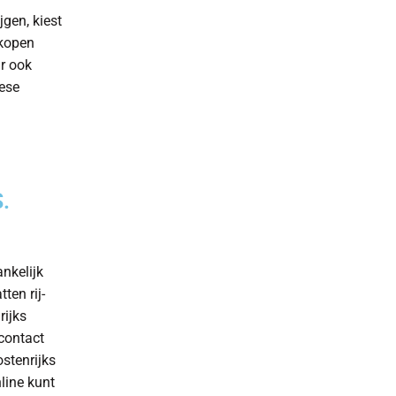
jgen, kiest
 kopen
r ook
pese
.
ankelijk
ten rij-
rijks
contact
stenrijks
nline kunt