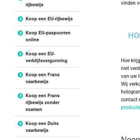
vinden v
rijbewijs
Koop een EU-rijbewijs
Koop EU-paspoorten
HO
online
Koop een EU-
verblijfsvergunning
Hoe krijg
niet ver
Koop een Frans
van uw l
vaarbewijs
Wij verk
hologram
Koop een Frans
contact 
rijbewijs zonder
producte
examen
Koop een Duits
vaarbewijs
Neem