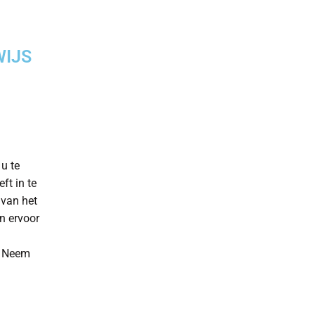
WIJS
 u te
ft in te
 van het
n ervoor
n. Neem