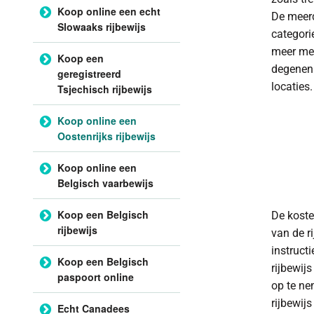
Koop online een echt
De meerd
Slowaaks rijbewijs
categori
meer men
Koop een
degenen 
geregistreerd
locaties
Tsjechisch rijbewijs
Koop online een
Oostenrijks rijbewijs
Koop online een
Belgisch vaarbewijs
Koop een Belgisch
De koste
rijbewijs
van de r
instructi
Koop een Belgisch
rijbewij
paspoort online
op te ne
rijbewijs
Echt Canadees