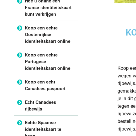
Hoe u online een
Franse identiteitskaart
kunt verkrijgen
Koop een echte
KO
Oostenrijkse
identiteitskaart online
Koop een echte
Portugese
identiteitskaart online
Koop een
wegen va
Koop een echt
rijbewijs
Canadees paspoort
gemakkel
je in dit
Echt Canadees
tegen een
rijbewijs
rijbewij
bestelli
Echte Spaanse
identiteitskaart te
rijbewijs
koop