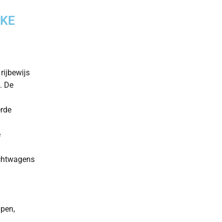
LKE
rijbewijs
. De
erde
e
achtwagens
ypen,