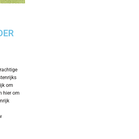
DER
rachtige
tenrijks
lijk om
n hier om
nrijk
w