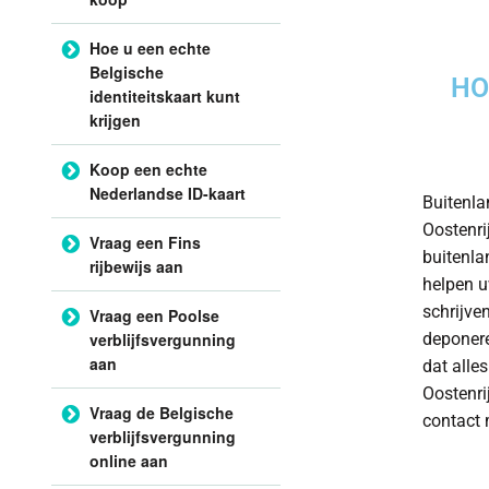
Hoe u een echte
Belgische
HO
identiteitskaart kunt
krijgen
Koop een echte
Nederlandse ID-kaart
Buitenla
Oostenri
Vraag een Fins
buitenlan
rijbewijs aan
helpen uw
schrijven
Vraag een Poolse
verblijfsvergunning
deponere
aan
dat alle
Oostenri
Vraag de Belgische
contact 
verblijfsvergunning
online aan