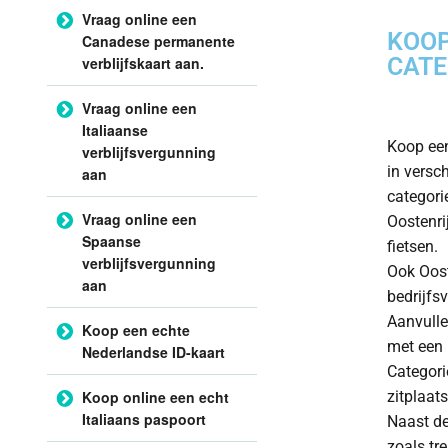
Vraag online een
KOOP
Canadese permanente
CATE
verblijfskaart aan.
Vraag online een
Italiaanse
Koop een
verblijfsvergunning
in versc
aan
categorie
Vraag online een
Oostenri
Spaanse
fietsen.
verblijfsvergunning
Ook Oost
aan
bedrijfs
Aanvulle
Koop een echte
met een 
Nederlandse ID-kaart
Categori
Koop online een echt
zitplaat
Italiaans paspoort
Naast de
zoals tr