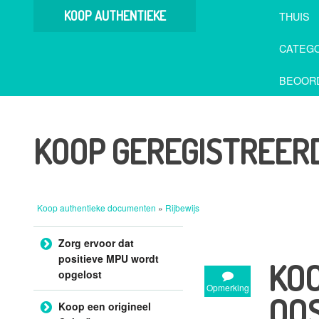
KOOP AUTHENTIEKE
THUIS
DOCUMENTEN
CATEGO
BEOOR
KOOP GEREGISTREER
Koop authentieke documenten
»
Rijbewijs
Doorgaan naar artikel
Zorg ervoor dat
positieve MPU wordt
KOO
opgelost
Opmerking
OOS
Koop een origineel