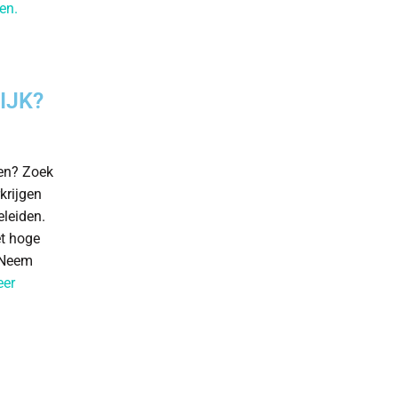
zen.
IJK?
len? Zoek
krijgen
eleiden.
et hoge
. Neem
eer