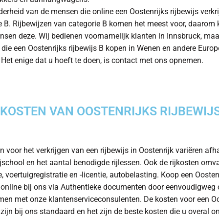
erheid van de mensen die online een Oostenrijks rijbewijs verkri
e B. Rijbewijzen van categorie B komen het meest voor, daarom
sen deze. Wij bedienen voornamelijk klanten in Innsbruck, maa
die een Oostenrijks rijbewijs B kopen in Wenen en andere Euro
. Het enige dat u hoeft te doen, is contact met ons opnemen.
KOSTEN VAN OOSTENRIJKS RIJBEWIJS
n voor het verkrijgen van een rijbewijs in Oostenrijk variëren afh
ijschool en het aantal benodigde rijlessen. Ook de rijkosten omvat
e, voertuigregistratie en -licentie, autobelasting. Koop een Oosten
s online bij ons via Authentieke documenten door eenvoudigweg 
men met onze klantenserviceconsulenten. De kosten voor een Oo
 zijn bij ons standaard en het zijn de beste kosten die u overal o