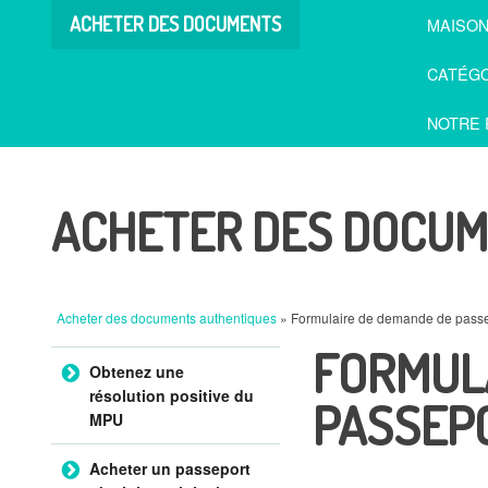
ACHETER DES DOCUMENTS
MAISO
AUTHENTIQUES
CATÉGO
NOTRE 
ACHETER DES DOCUM
Acheter des documents authentiques
» Formulaire de demande de pass
FORMUL
Aller au contenu
Obtenez une
résolution positive du
PASSEP
MPU
Acheter un passeport