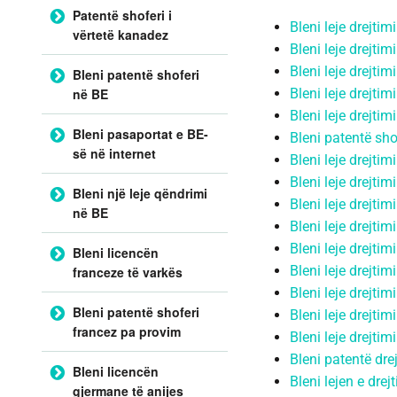
Patentë shoferi i
Bleni leje drejti
vërtetë kanadez
Bleni leje drejtim
Bleni leje drejtim
Bleni patentë shoferi
Bleni leje drejti
në BE
Bleni leje drejtim
Bleni pasaportat e BE-
Bleni patentë sho
së në internet
Bleni leje drejtimi
Bleni leje drejti
Bleni një leje qëndrimi
Bleni leje drejtim
në BE
Bleni leje drejtimi
Bleni leje drejtim
Bleni licencën
Bleni leje drejti
franceze të varkës
Bleni leje drejti
Bleni patentë shoferi
Bleni leje drejtim
francez pa provim
Bleni leje drejtim
Bleni patentë drej
Bleni licencën
Bleni lejen e drej
gjermane të anijes