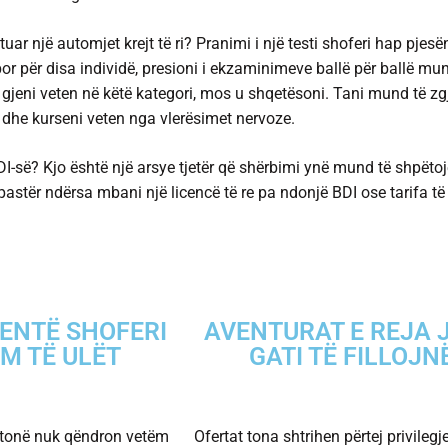
jtuar një automjet krejt të ri? Pranimi i një testi shoferi hap pjesën 
or për disa individë, presioni i ekzaminimeve ballë për ballë mund
jeni veten në këtë kategori, mos u shqetësoni. Tani mund të zgj
dhe kurseni veten nga vlerësimet nervoze.
DI-së? Kjo është një arsye tjetër që shërbimi ynë mund të shpëtoj
ë pastër ndërsa mbani një licencë të re pa ndonjë BDI ose tarifa të 
TENTË SHOFERI
AVENTURAT E REJA 
M TË ULËT
GATI TË FILLOJN
 tonë nuk qëndron vetëm
Ofertat tona shtrihen përtej privilegj