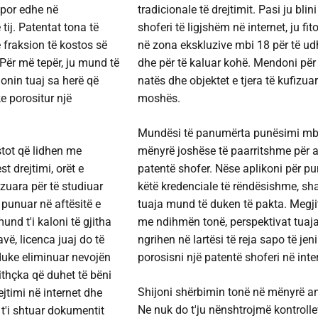
, por edhe në
tradicionale të drejtimit. Pasi ju
blin
tij. Patentat tona të
shoferi të ligjshëm në internet
, ju fi
ë fraksion të kostos së
në zona ekskluzive mbi 18 për të ud
 Për më tepër, ju mund të
dhe për të kaluar kohë. Mendoni për 
onin tuaj sa herë që
natës dhe objektet e tjera të kufizua
ke porositur një
moshës.
Mundësi të panumërta punësimi mb
tot që lidhen me
mënyrë joshëse të paarritshme për 
st drejtimi, orët e
patentë shofer. Nëse aplikoni për p
uara për të studiuar
këtë kredenciale të rëndësishme, sh
 punuar në aftësitë e
tuaja mund të duken të pakta. Megji
mund t'i kaloni të gjitha
me ndihmën tonë, perspektivat tuaja
vë, licenca juaj do të
ngrihen në lartësi të reja sapo të jeni
 duke eliminuar nevojën
porosisni një patentë shoferi në inte
jithçka që duhet të bëni
Shijoni shërbimin tonë në mënyrë a
rejtimi në internet
dhe
Ne nuk do t'ju nënshtrojmë kontroll
 t'i shtuar dokumentit