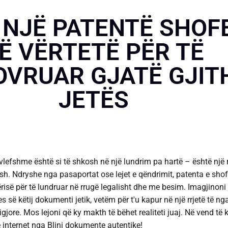
 NJË PATENTË SHOF
Ë VËRTETË PËR TË
VRUAR GJATË GJIT
JETËS
 vlefshme është si të shkosh në një lundrim pa hartë – është një 
h. Ndryshe nga pasaportat ose lejet e qëndrimit, patenta e shof
ërisë për të lundruar në rrugë legalisht dhe me besim. Imagjinoni
së këtij dokumenti jetik, vetëm për t'u kapur në një rrjetë të ng
gjore. Mos lejoni që ky makth të bëhet realiteti juaj. Në vend të 
 internet
nga Blini dokumente autentike!