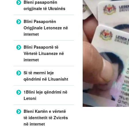
Bleni pasaportën
origjinale të Ukrainës
Blini Pasaportën
Origjinale Letoneze në
internet
Blini Pasaportë të
Vërtetë Lituaneze në
internet
Si të merrni leje
qëndrimi në Lituanisht
1Blini leje qëndrimi në
Letoni
Bleni Kartën e vërtetë
të identitetit të Zvicrës
në internet