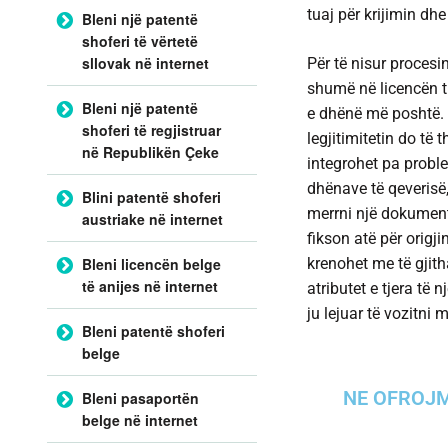
tuaj për krijimin dhe
Bleni një patentë
shoferi të vërtetë
sllovak në internet
Për të nisur procesi
shumë në licencën t
Bleni një patentë
e dhënë më poshtë.
shoferi të regjistruar
legjitimitetin do të 
në Republikën Çeke
integrohet pa probl
dhënave të qeverisë
Blini patentë shoferi
merrni një dokument
austriake në internet
fikson atë për origjin
krenohet me të gjit
Bleni licencën belge
të anijes në internet
atributet e tjera të 
ju lejuar të vozitni 
Bleni patentë shoferi
belge
NE OFROJM
Bleni pasaportën
belge në internet