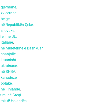
mi gjermane
.
i zvicerane
.
i belge
.
mi në Republikën Çeke.
i sllovake.
feri në BE.
 italiane
.
mi në Mbretërinë e Bashkuar
.
i spanjolle
.
 lituanisht.
i ukrainase.
mi në SHBA
.
mi kanadeze
.
i polake.
i në Finlandë
.
timi në Greqi.
timit të Holandës.