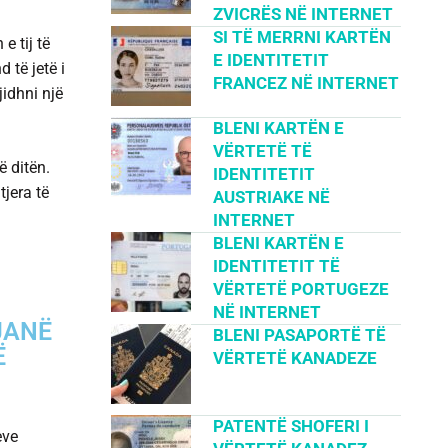
ZVICRËS NË INTERNET
SI TË MERRNI KARTËN
e tij të
E IDENTITETIT
 të jetë i
FRANCEZ NË INTERNET
idhni një
BLENI KARTËN E
VËRTETË TË
ë ditën.
IDENTITETIT
tjera të
AUSTRIAKE NË
INTERNET
BLENI KARTËN E
IDENTITETIT TË
VËRTETË PORTUGEZE
NË INTERNET
JANË
BLENI PASAPORTË TË
Ë
VËRTETË KANADEZE
PATENTË SHOFERI I
eve