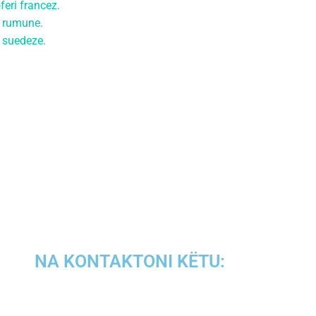
feri francez.
mi rumune.
i suedeze.
NA KONTAKTONI KËTU: