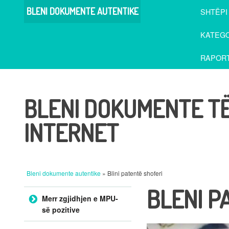
BLENI DOKUMENTE AUTENTIKE
SHTËPI
KATEGO
RAPORT
BLENI DOKUMENTE T
INTERNET
Bleni dokumente autentike
» Blini patentë shoferi
BLENI P
Kalo te përmbajtja
Merr zgjidhjen e MPU-
së pozitive