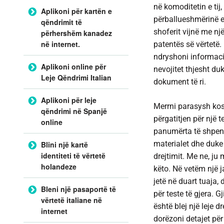
në komoditetin e tij
Aplikoni për kartën e
përballueshmërinë e 
qëndrimit të
shoferit vijnë me nj
përhershëm kanadez
në internet.
patentës së vërtetë.
ndryshoni informaci
Aplikoni online për
nevojitet thjesht du
Leje Qëndrimi Italian
dokument të ri.
Aplikoni për leje
Merrni parasysh kos
qëndrimi në Spanjë
përgatitjen për një te
online
panumërta të shpenz
materialet dhe duke
Blini një kartë
identiteti të vërtetë
drejtimit. Me ne, ju 
holandeze
këto. Në vetëm një ja
jetë në duart tuaja,
Bleni një pasaportë të
për teste të gjera. G
vërtetë italiane në
është
blej një leje d
internet
dorëzoni detajet për