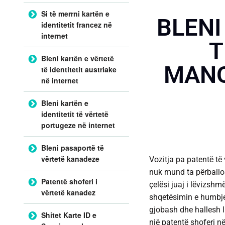
Si të merrni kartën e
BLENI
identitetit francez në
internet
T
Bleni kartën e vërtetë
MANO
të identitetit austriake
në internet
Bleni kartën e
identitetit të vërtetë
portugeze në internet
Bleni pasaportë të
vërtetë kanadeze
Vozitja pa patentë të
nuk mund ta përballos
Patentë shoferi i
çelësi juaj i lëvizshm
vërtetë kanadez
shqetësimin e humbjes 
gjobash dhe hallesh li
Shitet Karte ID e
një patentë shoferi në