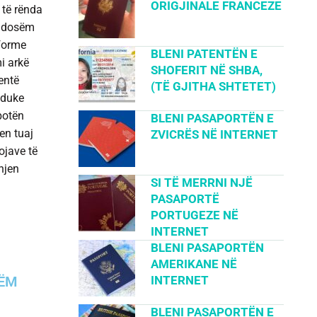
ORIGJINALE FRANCEZE
 të rënda
endosëm
 forme
BLENI PATENTËN E
mi arkë
SHOFERIT NË SHBA,
tentë
(TË GJITHA SHTETET)
 duke
botën
BLENI PASAPORTËN E
en tuaj
ZVICRËS NË INTERNET
ojave të
hjen
SI TË MERRNI NJË
PASAPORTË
PORTUGEZE NË
INTERNET
BLENI PASAPORTËN
AMERIKANE NË
TËM
INTERNET
BLENI PASAPORTËN E