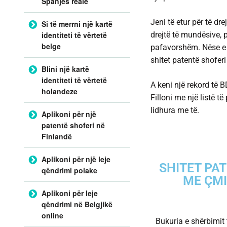
Spanjes reale
Jeni të etur për të dre
Si të merrni një kartë
drejtë të mundësive, p
identiteti të vërtetë
belge
pafavorshëm. Nëse e g
shitet patentë shoferi
Blini një kartë
identiteti të vërtetë
A keni një rekord të B
holandeze
Filloni me një listë t
lidhura me të.
Aplikoni për një
patentë shoferi në
Finlandë
Aplikoni për një leje
SHITET PA
qëndrimi polake
ME ÇMI
Aplikoni për leje
qëndrimi në Belgjikë
online
Bukuria e shërbimit