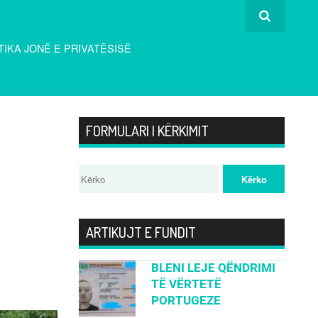
TIKA JONË E PRIVATËSISË
FORMULARI I KËRKIMIT
ARTIKUJT E FUNDIT
BLENI LEJE QËNDRIMI
TË VËRTETË
PORTUGEZE