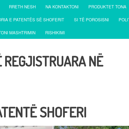
RRETH NESH
NA KONTAKTONI
PRODUKTET TONA
RIA E PATENTËS SË SHOFERIT
SI TË POROSISNI
POLI
ONI MASHTRIMIN
RISHIKIMI
Ë REGJISTRUARA NË
ATENTË SHOFERI