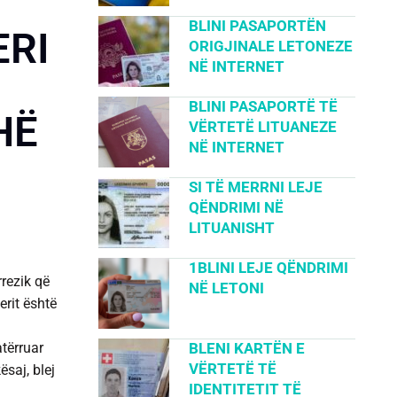
BLINI PASAPORTËN
ERI
ORIGJINALE LETONEZE
NË INTERNET
BLINI PASAPORTË TË
HË
VËRTETË LITUANEZE
NË INTERNET
SI TË MERRNI LEJE
QËNDRIMI NË
LITUANISHT
1BLINI LEJE QËNDRIMI
rrezik që
NË LETONI
erit është
atërruar
BLENI KARTËN E
VËRTETË TË
kësaj,
blej
IDENTITETIT TË