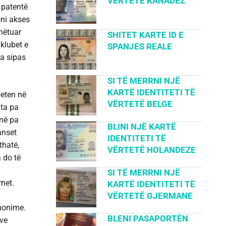
VËRTETË KANADEZ
i patentë
toni akses
hëtuar
SHITET KARTE ID E
klubet e
SPANJES REALE
ra sipas
SI TË MERRNI NJË
KARTË IDENTITETI TË
eten në
VËRTETË BELGE
ata pa
unë pa
BLINI NJË KARTË
anset
IDENTITETI TË
thatë,
VËRTETË HOLANDEZE
 do të
SI TË MERRNI NJË
rnet
.
KARTË IDENTITETI TË
VËRTETË GJERMANE
nonime.
BLENI PASAPORTËN
eve