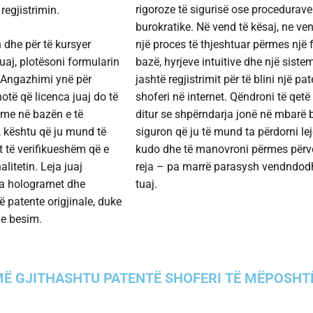
rigoroze të sigurisë ose procedurave
 regjistrimin.
burokratike. Në vend të kësaj, ne v
n dhe për të kursyer
një proces të thjeshtuar përmes një
uaj, plotësoni formularin
bazë, hyrjeve intuitive dhe një siste
 Angazhimi ynë për
jashtë regjistrimit për të
blini një pa
thotë që licenca juaj do të
shoferi në internet
. Qëndroni të qetë
eme në bazën e të
ditur se shpërndarja jonë në mbarë 
, kështu që ju mund të
siguron që ju të mund ta përdorni lej
 të verifikueshëm që e
kudo dhe të manovroni përmes përv
alitetin. Leja juaj
reja – pa marrë parasysh vendndod
ha hologramet dhe
tuaj.
një patente origjinale, duke
me besim.
Ë GJITHASHTU PATENTË SHOFERI TË MËPOSH