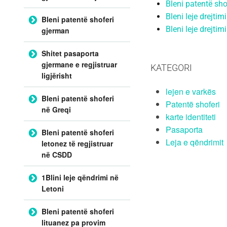
Bleni patentë sho
Bleni leje drejti
Bleni patentë shoferi
Bleni leje drejtim
gjerman
Shitet pasaporta
gjermane e regjistruar
KATEGORI
ligjërisht
lejen e varkës
Bleni patentë shoferi
Patentë shoferi
në Greqi
karte identiteti
Pasaporta
Bleni patentë shoferi
Leja e qëndrimit
letonez të regjistruar
në CSDD
1Blini leje qëndrimi në
Letoni
Bleni patentë shoferi
lituanez pa provim