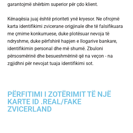
garantojmë shërbim superior për çdo klient.
Kënaqësia juaj është prioriteti ynë kryesor. Ne ofrojmë
karta identifikimi zvicerane origjinale dhe të falsifikuara
me çmime konkurruese, duke plotësuar nevoja të
ndryshme, duke përfshirë hapjen e llogarive bankare,
identifikimin personal dhe më shumë. Zbuloni
përsosmërinë dhe besueshmërinë që na veçon - na
zgjidhni për nevojat tuaja identifikimi sot.
PËRFITIMI I ZOTËRIMIT TË NJË
KARTE ID .REAL/FAKE
ZVICERLAND