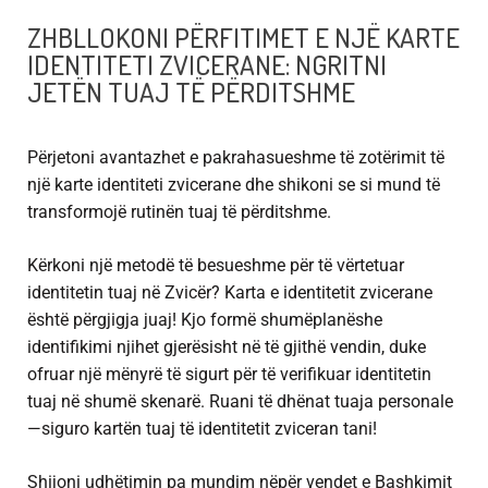
ZHBLLOKONI PËRFITIMET E NJË KARTE
IDENTITETI ZVICERANE: NGRITNI
JETËN TUAJ TË PËRDITSHME
Përjetoni avantazhet e pakrahasueshme të zotërimit të
një karte identiteti zvicerane dhe shikoni se si mund të
transformojë rutinën tuaj të përditshme.
Kërkoni një metodë të besueshme për të vërtetuar
identitetin tuaj në Zvicër? Karta e identitetit zvicerane
është përgjigja juaj! Kjo formë shumëplanëshe
identifikimi njihet gjerësisht në të gjithë vendin, duke
ofruar një mënyrë të sigurt për të verifikuar identitetin
tuaj në shumë skenarë. Ruani të dhënat tuaja personale
—siguro kartën tuaj të identitetit zviceran tani!
Shijoni udhëtimin pa mundim nëpër vendet e Bashkimit