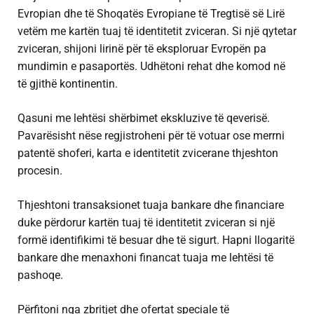
Evropian dhe të Shoqatës Evropiane të Tregtisë së Lirë
vetëm me kartën tuaj të identitetit zviceran. Si një qytetar
zviceran, shijoni lirinë për të eksploruar Evropën pa
mundimin e pasaportës. Udhëtoni rehat dhe komod në
të gjithë kontinentin.
Qasuni me lehtësi shërbimet ekskluzive të qeverisë.
Pavarësisht nëse regjistroheni për të votuar ose merrni
patentë shoferi, karta e identitetit zvicerane thjeshton
procesin.
Thjeshtoni transaksionet tuaja bankare dhe financiare
duke përdorur kartën tuaj të identitetit zviceran si një
formë identifikimi të besuar dhe të sigurt. Hapni llogaritë
bankare dhe menaxhoni financat tuaja me lehtësi të
pashoqe.
Përfitoni nga zbritjet dhe ofertat speciale të