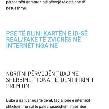
përsosmëri garanton një përvojë të qetë dhe të
besueshme.
PSE TË BLINI KARTËN E ID-SË
REAL/FAKE TË ZVICRËS NË
INTERNET NGA NE
NGRITNI PËRVOJËN TUAJ ME
SHËRBIMET TONA TË IDENTIFIKIMIT
PREMIUM
Duke u dalluar nga të tjerët, faqja jonë e internetit
shkëlqen me stil të pakrahasueshëm, mjeshtëri