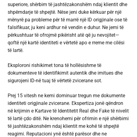
superiore, shërbim të jashtëzakonshëm ndaj klientit dhe
shpërndarje të shpejtë. Nëse jeni duke kërkuar për një
mënyrë pa probleme për të marrë një ID origjinale ose të
falsifikuar, ju keni ardhur në vendin e duhur. Ne jemi të
përkushtuar të ofrojmë pikërisht atë që ju nevojitet—
qoftë një kartë identiteti e vërtetë apo e rreme me cilësi
të lartë.
Eksploroni rishikimet tona të hollësishme të
dokumenteve të identifikimit autentik dhe imitues dhe
sigurojeni ID-në tuaj të vërtetë zvicerane sot.
Prej 15 vitesh ne kemi dominuar tregun me dokumente
identiteti origjinale zvicerane. Ekspertiza jonë qëndron
në krijimin e Kartave të Identitetit Real dhe Fake të nivelit
të lartë çdo ditë. Ne krenohemi për ofrimin e një shërbimi
të jashtëzakonshëm ndaj klientit me kohë të shpejtë
reagimi. Reputacioni ynë është parësor dhe ne