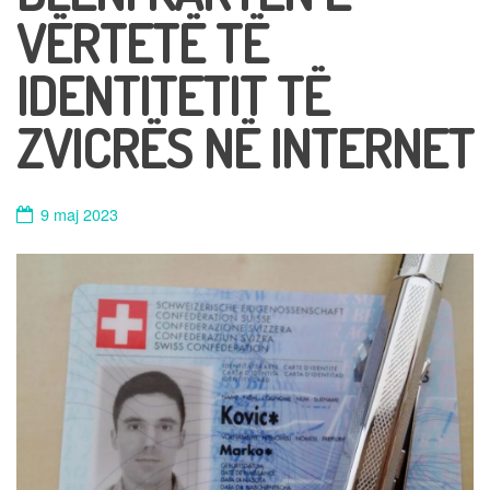
VËRTETË TË
IDENTITETIT TË
ZVICRËS NË INTERNET
9 maj 2023