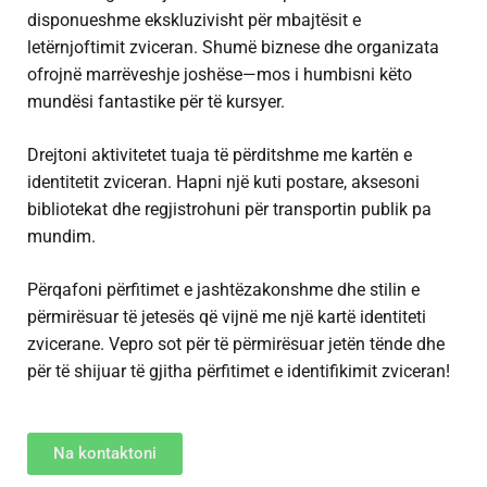
disponueshme ekskluzivisht për mbajtësit e
letërnjoftimit zviceran. Shumë biznese dhe organizata
ofrojnë marrëveshje joshëse—mos i humbisni këto
mundësi fantastike për të kursyer.
Drejtoni aktivitetet tuaja të përditshme me kartën e
identitetit zviceran. Hapni një kuti postare, aksesoni
bibliotekat dhe regjistrohuni për transportin publik pa
mundim.
Përqafoni përfitimet e jashtëzakonshme dhe stilin e
përmirësuar të jetesës që vijnë me një kartë identiteti
zvicerane. Vepro sot për të përmirësuar jetën tënde dhe
për të shijuar të gjitha përfitimet e identifikimit zviceran!
Na kontaktoni