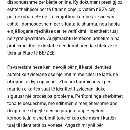
disponueshme për blerje online. Ky dokument prestigjioz
është thelbësor për të fituar njohje jo vetëm në Zvicër,
por në mbarë BE-në. Letërnjoftimi kombëtar zviceran
është i domosdoshëm për situata të shumta, nga hapja
e një llogarie rrjedhëse deri te verifikimi i identitetit tuaj
në zyrat qeveritare. Ai gjithashtu lehtëson udhëtimin pa
probleme dhe të drejtat e qëndrimit brenda shteteve të
tjera anëtare të BE/ZEE.
Pavarësisht nëse keni nevojë për një kartë identiteti
autentike zvicerane ose një imitim me cilësi të lartë, ne
ofrojmë të dyja opsionet. Zbuloni burimin ideal për
marrjen e kartës suaj të identitetit zviceran, duke
siguruar një proces pa probleme. Përfitoni nga shërbimet
tona të besueshme, me ndihmën e menjëhershme dhe
dërgimin e shpejtë deri në pragun tuaj. Përjetoni
komoditetin e shërbimit tonë efikas dhe merrni kartën
tuaj të identitetit pa vonesë. Angazhimi ynë për