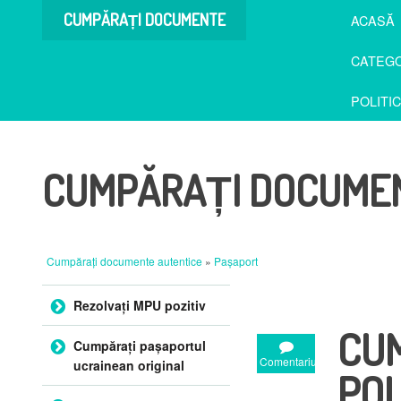
CUMPĂRAȚI DOCUMENTE
ACASĂ
AUTENTICE
CATEGO
POLITI
CUMPĂRAȚI DOCUMEN
Cumpărați documente autentice
»
Pașaport
Sari la conținut
Rezolvați MPU pozitiv
CU
Cumpărați pașaportul
Comentariu
ucrainean original
PO