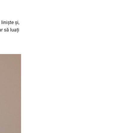
iniște și,
r să luați