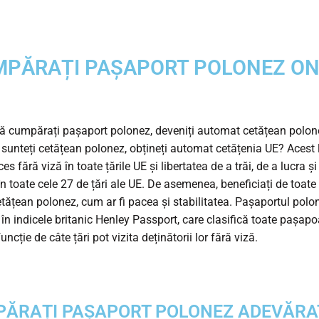
PĂRAȚI PAȘAPORT POLONEZ ON
mpărați pașaport polonez, deveniți automat cetățean polonez
 sunteți cetățean polonez, obțineți automat cetățenia UE? Acest 
es fără viză în toate țările UE și libertatea de a trăi, de a lucra și
în toate cele 27 de țări ale UE. De asemenea, beneficiați de toate 
cetățean polonez, cum ar fi pacea și stabilitatea. Pașaportul polo
 în indicele britanic Henley Passport, care clasifică toate pașapo
uncție de câte țări pot vizita deținătorii lor fără viză.
ĂRAȚI PAȘAPORT POLONEZ ADEVĂRAT