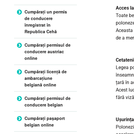
Acces la
Cumpărați un permis
Toate be
de conducere
poloneze
înregistrat în
Aceasta i
Republica Cehă
de a merg
Cumpărați permisul de
conducere austriac
online
Cetateni
Legea po
Cumpărați licență de
înseamnă
ambarcațiune
țară în a
belgiană online
Acest luc
fără viză
Cumpărați permisul de
conducere belgian
Cumpărați pașaport
Ușurința
belgian online
Polonezii