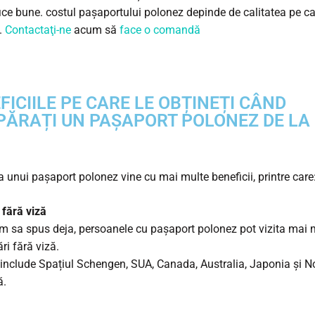
ice bune. costul pașaportului polonez depinde de calitatea pe ca
i.
Contactaţi-ne
acum să
face o comandă
FICIILE PE CARE LE OBȚINEȚI CÂND
ĂRAȚI UN PAȘAPORT POLONEZ DE LA 
a unui pașaport polonez vine cu mai multe beneficii, printre care
 fără viză
 sa spus deja, persoanele cu pașaport polonez pot vizita mai 
ri fără viză.
include Spațiul Schengen, SUA, Canada, Australia, Japonia și 
ă.