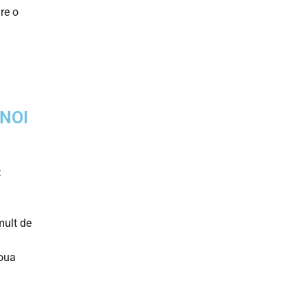
re o
NOI
:
mult de
Noua