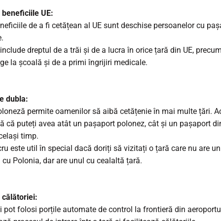
 beneficiile UE:
neficiile de a fi cetățean al UE sunt deschise persoanelor cu pa
.
nclude dreptul de a trăi și de a lucra în orice țară din UE, precum
e la școală și de a primi îngrijiri medicale.
e dubla:
loneză permite oamenilor să aibă cetățenie în mai multe țări. A
 că puteți avea atât un pașaport polonez, cât și un pașaport din
celași timp.
ru este util în special dacă doriți să vizitați o țară care nu are u
 cu Polonia, dar are unul cu cealaltă țară.
 călătoriei:
 pot folosi porțile automate de control la frontieră din aeroportu