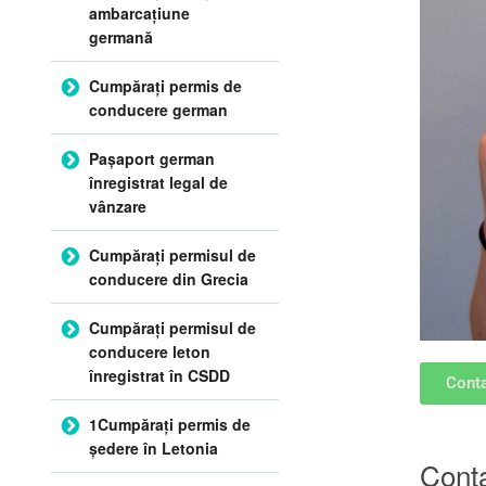
ambarcațiune
germană
Cumpărați permis de
conducere german
Pașaport german
înregistrat legal de
vânzare
Cumpărați permisul de
conducere din Grecia
Cumpărați permisul de
conducere leton
înregistrat în CSDD
Conta
1Cumpărați permis de
ședere în Letonia
Conta