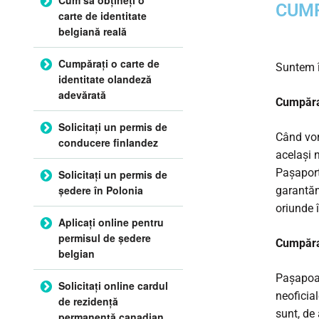
CUMP
carte de identitate
belgiană reală
Cumpărați o carte de
Suntem în
identitate olandeză
adevărată
Cumpăraț
Solicitați un permis de
Când vor
conducere finlandez
același n
Pașaport
Solicitați un permis de
ședere în Polonia
garantăm
oriunde î
Aplicați online pentru
permisul de ședere
Cumpăraț
belgian
Pașapoar
Solicitați online cardul
neoficial
de rezidență
sunt, de 
permanentă canadian.