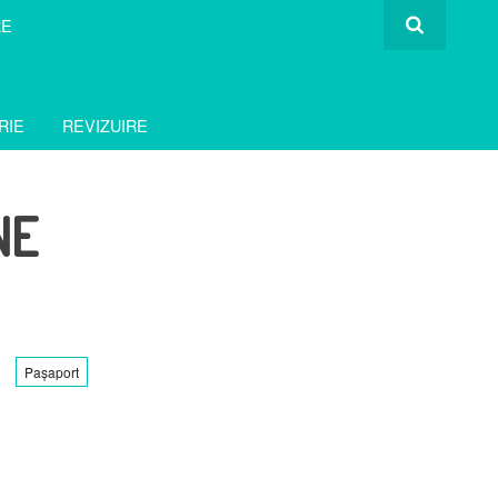
RE
RIE
REVIZUIRE
NE
Pașaport