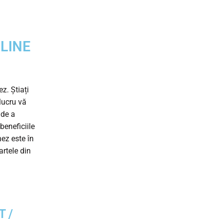
LINE
. Știați
lucru vă
 de a
beneficiile
nez este în
artele din
 /