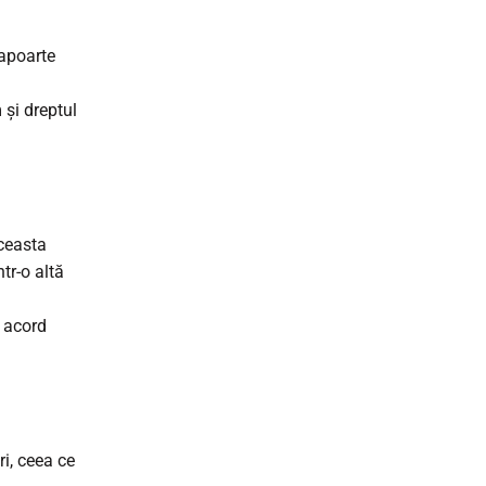
șapoarte
 și dreptul
ceasta
tr-o altă
n acord
ri, ceea ce