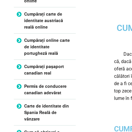
online
Cumpărați carte de
identitate austriacă
CUM
reală online
Cumpărați online carte
de identitate
portugheză reală
Dacă cu
că, dacă
Cumpărați pașaport
oferă acc
canadian real
călători 
de a fi 
Permis de conducere
top zece
canadian adevărat
lume în f
Carte de identitate din
Spania Reală de
vânzare
CUMP
Cum să obțineți o