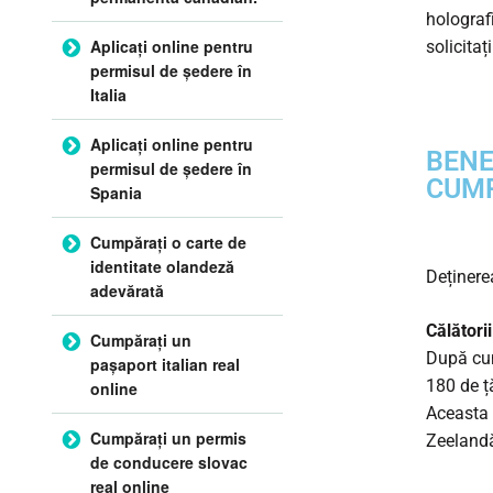
holograf
Aplicați online pentru
solicitaț
permisul de ședere în
Italia
Aplicați online pentru
BENE
permisul de ședere în
CUMP
Spania
Cumpărați o carte de
identitate olandeză
Deținere
adevărată
Călătorii
Cumpărați un
După cum
pașaport italian real
180 de ță
online
Aceasta 
Cumpărați un permis
Zeeland
de conducere slovac
real online