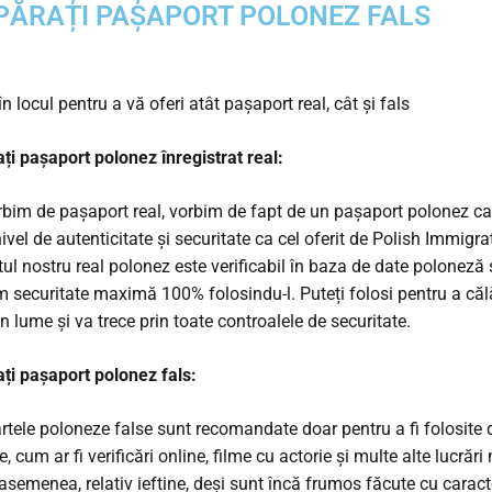
ĂRAȚI PAȘAPORT POLONEZ FALS
 locul pentru a vă oferi atât pașaport real, cât și fals
i pașaport polonez înregistrat real:
bim de pașaport real, vorbim de fapt de un pașaport polonez ca
ivel de autenticitate și securitate ca cel oferit de Polish Immigra
ul nostru real polonez este verificabil în baza de date poloneză 
 securitate maximă 100% folosindu-l. Puteți folosi pentru a căl
n lume și va trece prin toate controalele de securitate.
i pașaport polonez fals:
tele poloneze false sunt recomandate doar pentru a fi folosite 
e, cum ar fi verificări online, filme cu actorie și multe alte lucrări 
asemenea, relativ ieftine, deși sunt încă frumos făcute cu caracte