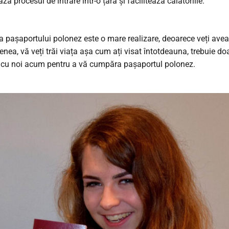
ză procesul de intrare într-o țară și facilitează călătoriile.
a pașaportului polonez este o mare realizare, deoarece veți avea l
nea, vă veți trăi viața așa cum ați visat întotdeauna, trebuie doa
 cu noi acum pentru a vă cumpăra pașaportul polonez.