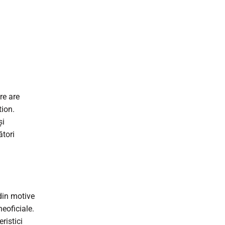
re are
tion.
și
ători
din motive
neoficiale.
ristici