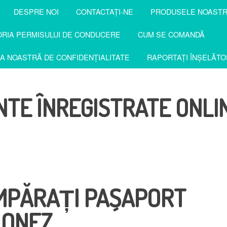
DESPRE NOI
CONTACTAŢI-NE
PRODUSELE NOAST
RIA PERMISULUI DE CONDUCERE
CUM SE COMANDĂ
CA NOASTRĂ DE CONFIDENȚIALITATE
RAPORTAȚI ÎNȘELĂTO
TE ÎNREGISTRATE ONLI
MPĂRAȚI PAȘAPORT
LONEZ