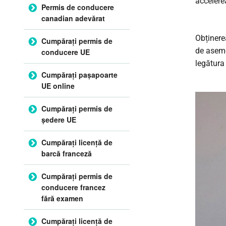
accelerea
Permis de conducere
canadian adevărat
Obținere
Cumpărați permis de
de aseme
conducere UE
legătura
Cumpărați pașapoarte
UE online
Cumpărați permis de
ședere UE
Cumpărați licență de
barcă franceză
Cumpărați permis de
conducere francez
fără examen
Cumpărați licență de