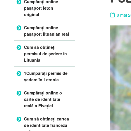
Cumpărați online
pașaport leton
original
8 mai 
Cumpărați online
pașaport lituanian real
Cum să obțineți
permisul de ședere în
Lituania
1Cumpărați permis de
ședere în Letonia
Cumpărați online o
carte de identitate
reală a Elveției
Cum să obțineți cartea
de identitate franceză