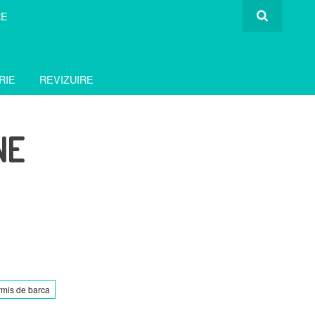
RE
RIE
REVIZUIRE
NE
rmis de barca