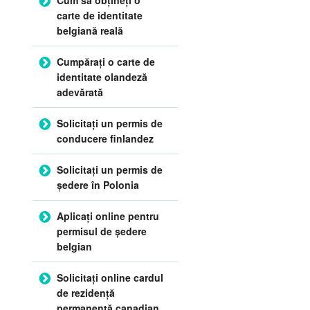
carte de identitate
belgiană reală
Cumpărați o carte de
identitate olandeză
adevărată
Solicitați un permis de
conducere finlandez
Solicitați un permis de
ședere în Polonia
Aplicați online pentru
permisul de ședere
belgian
Solicitați online cardul
de rezidență
permanentă canadian.