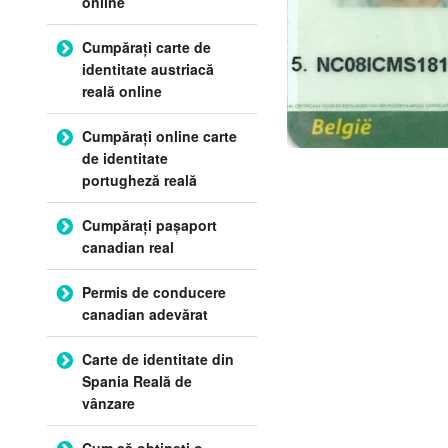
online
Cumpărați carte de
identitate austriacă
reală online
Cumpărați online carte
de identitate
portugheză reală
Cumpărați pașaport
canadian real
Permis de conducere
canadian adevărat
Carte de identitate din
Spania Reală de
vânzare
Cum să obțineți o