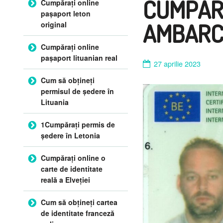
CUMPĂR
Cumpărați online
pașaport leton
AMBARC
original
Cumpărați online
pașaport lituanian real
27 aprilie 2023
Cum să obțineți
permisul de ședere în
Lituania
1Cumpărați permis de
ședere în Letonia
Cumpărați online o
carte de identitate
reală a Elveției
Cum să obțineți cartea
de identitate franceză