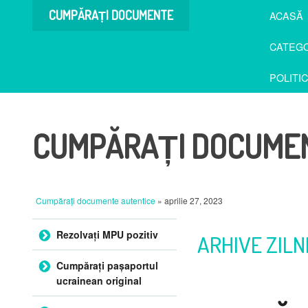
CUMPĂRAȚI DOCUMENTE
ACASĂ
AUTENTICE
CATEGO
POLITI
CUMPĂRAȚI DOCUMEN
Cumpărați documente autentice
» aprilie 27, 2023
Sari la conținut
Rezolvați MPU pozitiv
ARHIVE ZILN
Cumpărați pașaportul
ucrainean original