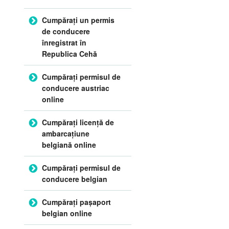
Cumpărați un permis
de conducere
înregistrat în
Republica Cehă
Cumpărați permisul de
conducere austriac
online
Cumpărați licență de
ambarcațiune
belgiană online
Cumpărați permisul de
conducere belgian
Cumpărați pașaport
belgian online