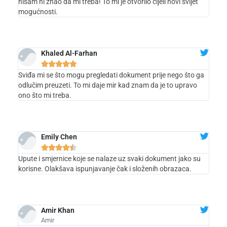
nisam ni znao da mi treba! To mi je otvorilo cijeli novi svijet
mogućnosti.
Khaled Al-Farhan





Sviđa mi se što mogu pregledati dokument prije nego što ga
odlučim preuzeti. To mi daje mir kad znam da je to upravo
ono što mi treba.
Emily Chen





Upute i smjernice koje se nalaze uz svaki dokument jako su
korisne. Olakšava ispunjavanje čak i složenih obrazaca.
Amir Khan
Amir