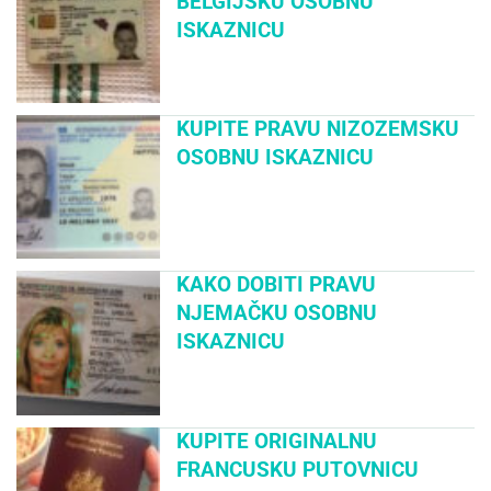
BELGIJSKU OSOBNU
ISKAZNICU
KUPITE PRAVU NIZOZEMSKU
OSOBNU ISKAZNICU
KAKO DOBITI PRAVU
NJEMAČKU OSOBNU
ISKAZNICU
KUPITE ORIGINALNU
FRANCUSKU PUTOVNICU