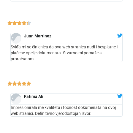





Juan Martinez
Sviđa mi se činjenica da ova web stranica nudi i besplatne i
plaćene opcije dokumenata. Stvarno mi pomaže s
proračunom.





Fatima Ali
Impresionirala me kvaliteta i točnost dokumenata na ovoj
web stranici. Definitivno vjerodostojan izvor.