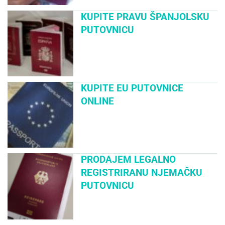
KUPITE PRAVU ŠPANJOLSKU
PUTOVNICU
KUPITE EU PUTOVNICE
ONLINE
PRODAJEM LEGALNO
REGISTRIRANU NJEMAČKU
PUTOVNICU