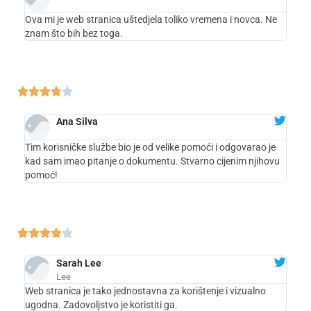
Ova mi je web stranica uštedjela toliko vremena i novca. Ne
znam što bih bez toga.





Ana Silva
Tim korisničke službe bio je od velike pomoći i odgovarao je
kad sam imao pitanje o dokumentu. Stvarno cijenim njihovu
pomoć!





Sarah Lee
Lee
Web stranica je tako jednostavna za korištenje i vizualno
ugodna. Zadovoljstvo je koristiti ga.