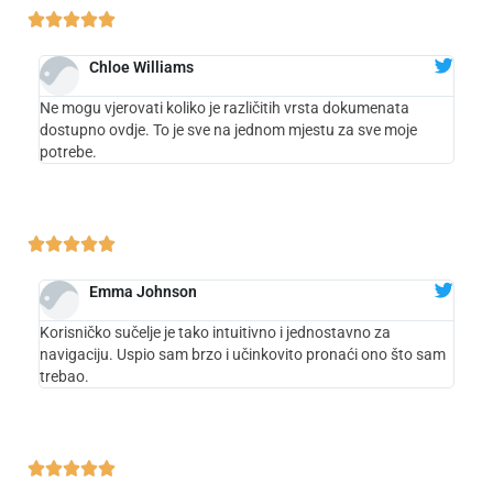





Chloe Williams
Ne mogu vjerovati koliko je različitih vrsta dokumenata
dostupno ovdje. To je sve na jednom mjestu za sve moje
potrebe.





Emma Johnson
Korisničko sučelje je tako intuitivno i jednostavno za
navigaciju. Uspio sam brzo i učinkovito pronaći ono što sam
trebao.




