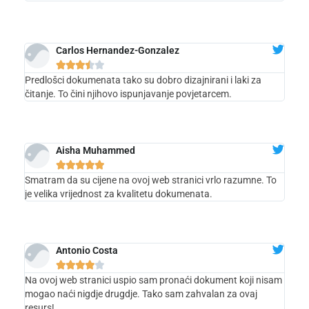
Carlos Hernandez-Gonzalez





Predlošci dokumenata tako su dobro dizajnirani i laki za
čitanje. To čini njihovo ispunjavanje povjetarcem.
Aisha Muhammed





Smatram da su cijene na ovoj web stranici vrlo razumne. To
je velika vrijednost za kvalitetu dokumenata.
Antonio Costa





Na ovoj web stranici uspio sam pronaći dokument koji nisam
mogao naći nigdje drugdje. Tako sam zahvalan za ovaj
resurs!