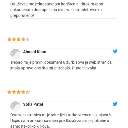
Oduševila me jednostavnost korištenja i širok raspon
dokumenata dostupnih na ovoj web stranici. Visoko
preporučeno!





Ahmed Khan
Trebao mi je pravni dokument u žurbi i ova je web stranica
imala upravo ono što mi je trebalo. Puno ti hvala!





Sofia Patel
Ova web stranica mi je uštedjela toliko vremena i gnjavaže.
Uspio sam pronaći savršen predložak za svoje potrebe u
samo nekoliko klikova.