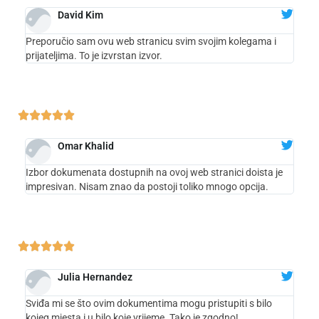
David Kim
Preporučio sam ovu web stranicu svim svojim kolegama i
prijateljima. To je izvrstan izvor.





Omar Khalid
Izbor dokumenata dostupnih na ovoj web stranici doista je
impresivan. Nisam znao da postoji toliko mnogo opcija.





Julia Hernandez
Sviđa mi se što ovim dokumentima mogu pristupiti s bilo
kojeg mjesta i u bilo koje vrijeme. Tako je zgodno!