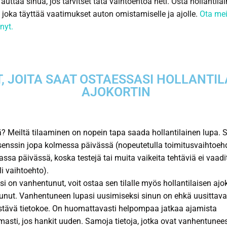
uttaa sinua, jos tarvitset tätä vaihtoehtoa heti. Osta hollantila
i, joka täyttää vaatimukset auton omistamiselle ja ajolle.
Ota mei
nyt.
, JOITA SAAT OSTAESSASI HOLLANTIL
AJOKORTIN
ä? Meiltä tilaaminen on nopein tapa saada hollantilainen lupa. 
senssin jopa kolmessa päivässä (nopeutetulla toimitusvaihtoehd
ssa päivässä, koska testejä tai muita vaikeita tehtäviä ei vaadi
i vaihtoehto).
si on vanhentunut, voit ostaa sen tilalle myös hollantilaisen ajok
nut. Vanhentuneen lupasi uusimiseksi sinun on ehkä uusittava
istävä tietokoe. On huomattavasti helpompaa jatkaa ajamista
masti, jos hankit uuden. Samoja tietoja, jotka ovat vanhentunee