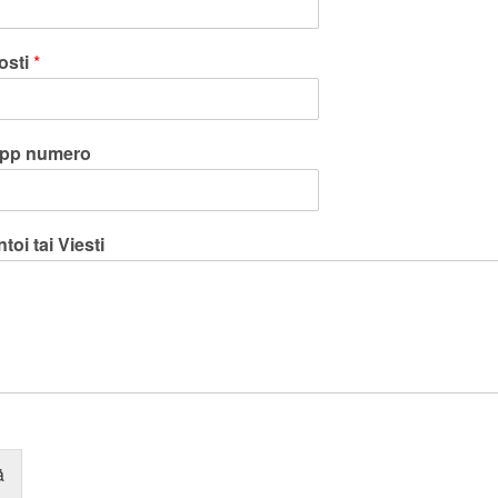
osti
*
pp numero
oi tai Viesti
ä