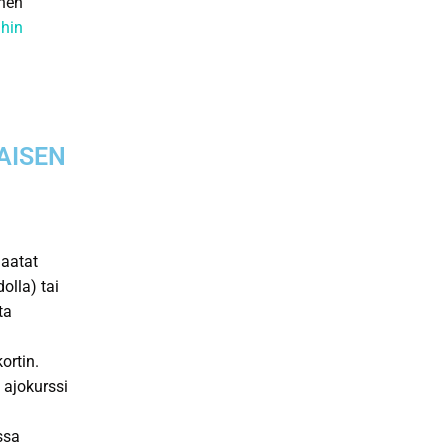
inen
hin
AISEN
Saatat
olla) tai
ta
ortin.
 ajokurssi
ssa