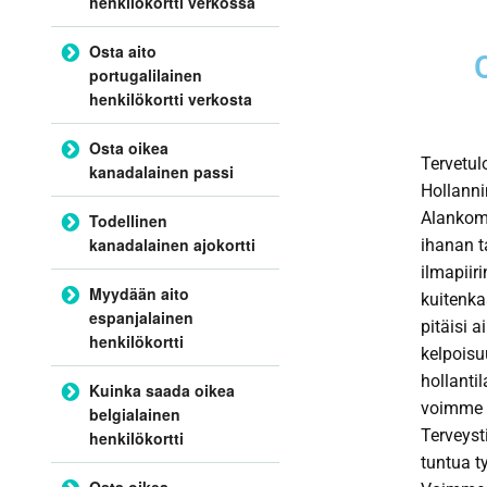
henkilökortti verkossa
Osta aito
portugalilainen
henkilökortti verkosta
Osta oikea
Tervetul
kanadalainen passi
Hollannin
Alankoma
Todellinen
kanadalainen ajokortti
ihanan t
ilmapiir
Myydään aito
kuitenkaa
espanjalainen
pitäisi a
henkilökortti
kelpoisu
hollanti
Kuinka saada oikea
voimme m
belgialainen
Terveysti
henkilökortti
tuntua ty
Osta oikea