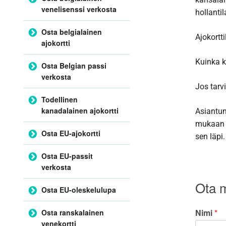
venelisenssi verkosta
hollantil
Osta belgialainen
Ajokortt
ajokortti
Kuinka k
Osta Belgian passi
verkosta
Jos tarvi
Todellinen
kanadalainen ajokortti
Asiantun
mukaan l
Osta EU-ajokortti
sen läpi.
Osta EU-passit
verkosta
Ota m
Osta EU-oleskelulupa
Nimi
*
Osta ranskalainen
venekortti