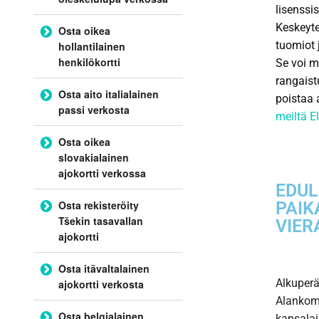
lisenssi
Keskeyte
Osta oikea
tuomiot 
hollantilainen
henkilökortti
Se voi m
rangaist
Osta aito italialainen
poistaa a
passi verkosta
meiltä EU
Osta oikea
slovakialainen
ajokortti verkossa
EDUL
Osta rekisteröity
PAIK
Tšekin tasavallan
VIER
ajokortti
Osta itävaltalainen
Alkuperä
ajokortti verkosta
Alankoma
Osta belgialainen
kansalais