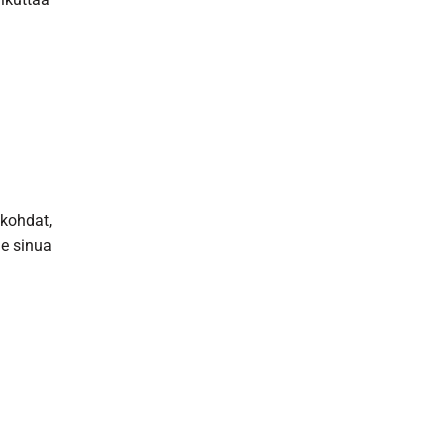
ökohdat,
me sinua