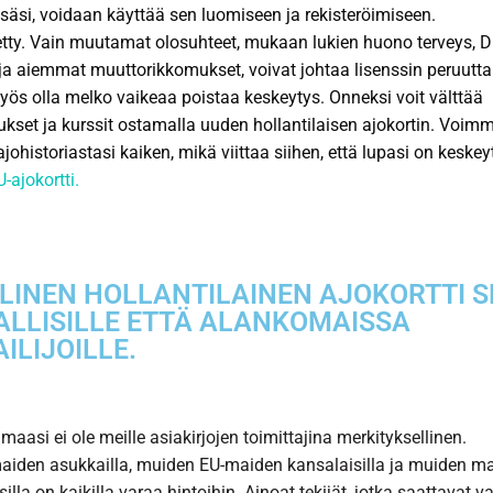
ssäsi, voidaan käyttää sen luomiseen ja rekisteröimiseen.
tty. Vain muutamat olosuhteet, mukaan lukien huono terveys, D
ja aiemmat muuttorikkomukset, voivat johtaa lisenssin peruutt
yös olla melko vaikeaa poistaa keskeytys. Onneksi voit välttää
ukset ja kurssit ostamalla uuden hollantilaisen ajokortin. Voim
johistoriastasi kaiken, mikä viittaa siihen, että lupasi on keskey
-ajokortti.
LINEN HOLLANTILAINEN AJOKORTTI 
ALLISILLE ETTÄ ALANKOMAISSA
AILIJOILLE.
maasi ei ole meille asiakirjojen toimittajina merkityksellinen.
iden asukkailla, muiden EU-maiden kansalaisilla ja muiden m
illa on kaikilla varaa hintoihin. Ainoat tekijät, jotka saattavat v