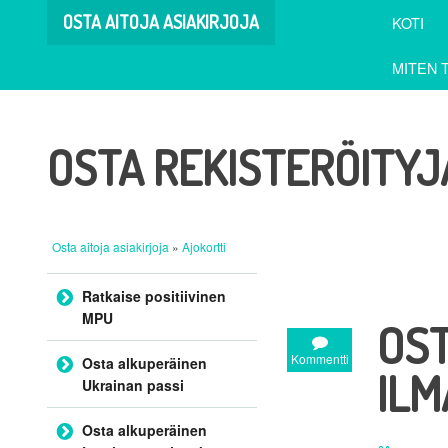
OSTA AITOJA ASIAKIRJOJA
KOTI
MITEN 
OSTA REKISTERÖITYJ
Osta aitoja asiakirjoja
»
Ajokortti
Siirry sisältöön
Ratkaise positiivinen
MPU
OST
Kommentti
Osta alkuperäinen
ILM
Ukrainan passi
Osta alkuperäinen