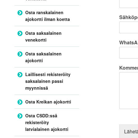
Osta ranskalainen
Sähköp
ajokortti ilman koetta
Osta saksalainen
venekortti
WhatsA
Osta saksalainen
ajokortti
Komment
Laillisesti rekisteröity
saksalainen passi
myynnissä
Osta Kreikan ajokortti
Osta CSDD:ssä
rekisteröity
latvialainen ajokortti
Lähet