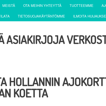
MEISTÄ
OTA MEIHIN YHTEYTTÄ
TUOTTEEMME
AJ
TILATA
TIETOSUOJAKÄYTÄNTÖMME
ILMOITA HUIJAUKS
Ä ASIAKIRJOJA VERKOS
A HOLLANNIN AJOKORT
AN KOETTA