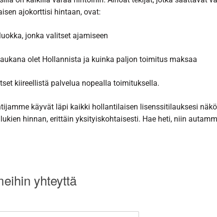
aisen ajokorttisi hintaan, ovat:
iluokka, jonka valitset ajamiseen
aukana olet Hollannista ja kuinka paljon toimitus maksaa
tset kiireellistä palvelua nopealla toimituksella.
tijamme käyvät läpi kaikki hollantilaisen lisenssitilauksesi näk
ukien hinnan, erittäin yksityiskohtaisesti. Hae heti, niin autam
eihin yhteyttä