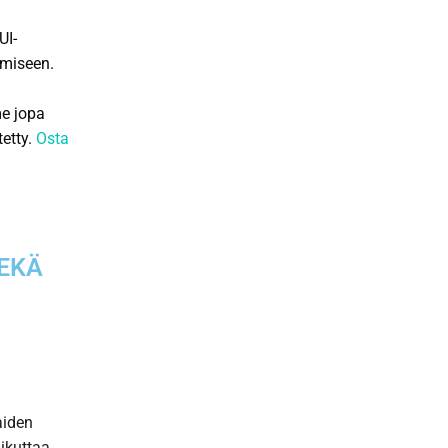
UI-
amiseen.
me jopa
tetty.
Osta
SEKÄ
aiden
aikuttaa