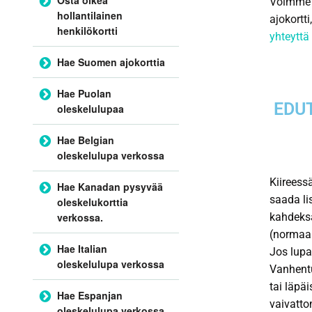
Voimme a
hollantilainen
ajokortt
henkilökortti
yhteyttä 
Hae Suomen ajokorttia
Hae Puolan
EDUT
oleskelulupaa
Hae Belgian
oleskelulupa verkossa
Kiireess
Hae Kanadan pysyvää
saada li
oleskelukorttia
verkossa.
kahdeksa
(normaal
Hae Italian
Jos lupa
oleskelulupa verkossa
Vanhentu
tai läpä
Hae Espanjan
vaivatto
oleskelulupa verkossa