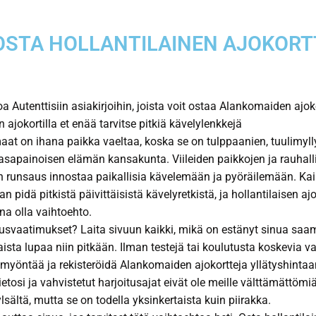
OSTA HOLLANTILAINEN AJOKORT
oa Autenttisiin asiakirjoihin, joista voit ostaa Alankomaiden ajok
 ajokortilla et enää tarvitse pitkiä kävelylenkkejä
at on ihana paikka vaeltaa, koska se on tulppaanien, tuulimylly
asapainoisen elämän kansakunta. Viileiden paikkojen ja rauhall
in runsaus innostaa paikallisia kävelemään ja pyöräilemään. Kai
n pidä pitkistä päivittäisistä kävelyretkistä, ja hollantilaisen aj
ina olla vaihtoehto.
usvaatimukset? Laita sivuun kaikki, mikä on estänyt sinua saa
laista lupaa niin pitkään. Ilman testejä tai koulutusta koskevia v
yöntää ja rekisteröidä Alankomaiden ajokortteja yllätyshintaa
etosi ja vahvistetut harjoitusajat eivät ole meille välttämättömiä
lsältä, mutta se on todella yksinkertaista kuin piirakka.