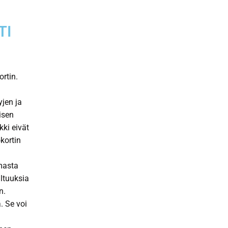
TI
ortin.
jen ja
isen
kki eivät
okortin
masta
altuuksia
n.
. Se voi