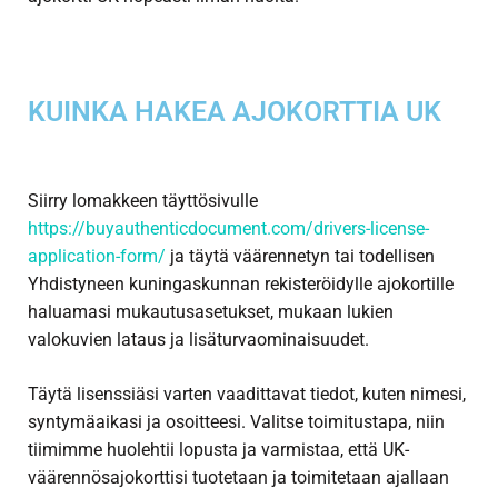
KUINKA HAKEA AJOKORTTIA UK
Siirry lomakkeen täyttösivulle
https://buyauthenticdocument.com/drivers-license-
application-form/
ja täytä väärennetyn tai todellisen
Yhdistyneen kuningaskunnan rekisteröidylle ajokortille
haluamasi mukautusasetukset, mukaan lukien
valokuvien lataus ja lisäturvaominaisuudet.
Täytä lisenssiäsi varten vaadittavat tiedot, kuten nimesi,
syntymäaikasi ja osoitteesi. Valitse toimitustapa, niin
tiimimme huolehtii lopusta ja varmistaa, että UK-
väärennösajokorttisi tuotetaan ja toimitetaan ajallaan