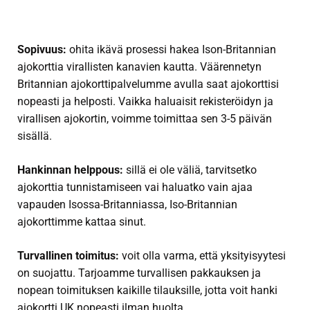
Sopivuus:
ohita ikävä prosessi hakea Ison-Britannian
ajokorttia virallisten kanavien kautta. Väärennetyn
Britannian ajokorttipalvelumme avulla saat ajokorttisi
nopeasti ja helposti. Vaikka haluaisit rekisteröidyn ja
virallisen ajokortin, voimme toimittaa sen 3-5 päivän
sisällä.
Hankinnan helppous:
sillä ei ole väliä, tarvitsetko
ajokorttia tunnistamiseen vai haluatko vain ajaa
vapauden Isossa-Britanniassa, Iso-Britannian
ajokorttimme kattaa sinut.
Turvallinen toimitus:
voit olla varma, että yksityisyytesi
on suojattu. Tarjoamme turvallisen pakkauksen ja
nopean toimituksen kaikille tilauksille, jotta voit
hanki
ajokortti UK
nopeasti ilman huolta.