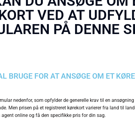
KAN DU ANSØGE OM 
KORT VED AT UDFYL
LAREN PÅ DENNE S
AL BRUGE FOR AT ANSØGE OM ET KØR
rmular nedenfor, som opfylder de generelle krav til en ansøgnin
nde. Men prisen på et registreret kørekort varierer fra land til land
 agent online og få den specifikke pris for din sag.