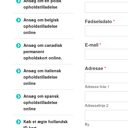
Ansøg om en polsk
opholdstilladelse
Ansøg om belgisk
Fødselsdato
*
opholdstilladelse
online
E-mail
*
Ansøg om canadisk
permanent
opholdskort online.
Adresse
*
Ansøg om italiensk
opholdstilladelse
online
Adresse linie 1
Ansøg om spansk
opholdstilladelse
Adresselinje 2
online
Køb et ægte hollandsk
By
ID-kort