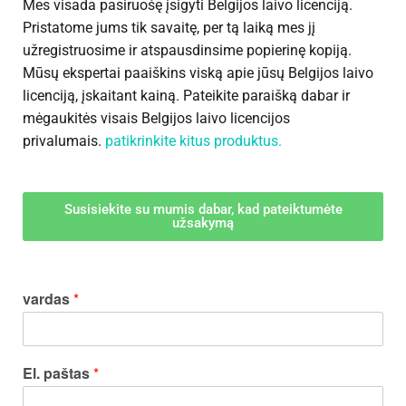
Mes visada pasiruošę įsigyti Belgijos laivo licenciją.
Pristatome jums tik savaitę, per tą laiką mes jį
užregistruosime ir atspausdinsime popierinę kopiją.
Mūsų ekspertai paaiškins viską apie jūsų Belgijos laivo
licenciją, įskaitant kainą. Pateikite paraišką dabar ir
mėgaukitės visais Belgijos laivo licencijos
privalumais.
patikrinkite kitus produktus.
Susisiekite su mumis dabar, kad pateiktumėte
užsakymą
vardas
*
El. paštas
*