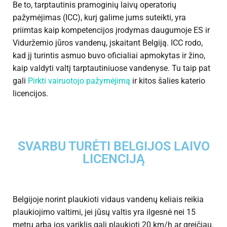
Be to, tarptautinis pramoginių laivų operatorių
pažymėjimas (ICC), kurį galime jums suteikti, yra
priimtas kaip kompetencijos įrodymas daugumoje ES ir
Viduržemio jūros vandenų, įskaitant Belgiją. ICC rodo,
kad jį turintis asmuo buvo oficialiai apmokytas ir žino,
kaip valdyti valtį tarptautiniuose vandenyse. Tu taip pat
gali
Pirkti vairuotojo pažymėjimą
ir kitos šalies katerio
licencijos.
SVARBU TURĖTI BELGIJOS LAIVO
LICENCIJĄ
Belgijoje norint plaukioti vidaus vandenų keliais reikia
plaukiojimo valtimi, jei jūsų valtis yra ilgesnė nei 15
metrų arba jos variklis gali plaukioti 20 km/h ar greičiau.