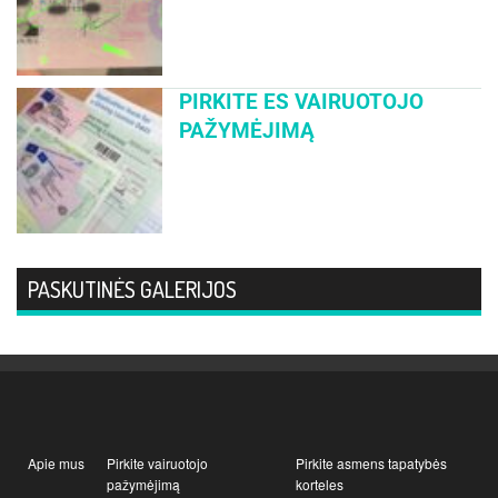
PIRKITE ES VAIRUOTOJO
PAŽYMĖJIMĄ
PASKUTINĖS GALERIJOS
Apie mus
Pirkite vairuotojo
Pirkite asmens tapatybės
pažymėjimą
korteles