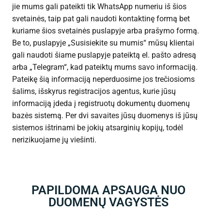
jie mums gali pateikti tik WhatsApp numeriu iš šios
svetainės, taip pat gali naudoti kontaktinę formą bet
kuriame šios svetainės puslapyje arba prašymo formą.
Be to, puslapyje „Susisiekite su mumis“ mūsų klientai
gali naudoti šiame puslapyje pateiktą el. pašto adresą
arba „Telegram“, kad pateiktų mums savo informaciją.
Pateikę šią informaciją neperduosime jos trečiosioms
šalims, išskyrus registracijos agentus, kurie jūsų
informaciją įdeda į registruotų dokumentų duomenų
bazės sistemą. Per dvi savaites jūsų duomenys iš jūsų
sistemos ištrinami be jokių atsarginių kopijų, todėl
nerizikuojame jų viešinti.
PAPILDOMA APSAUGA NUO
DUOMENŲ VAGYSTĖS