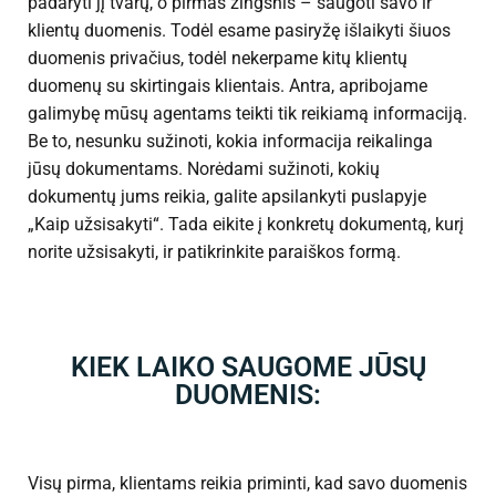
padaryti jį tvarų, o pirmas žingsnis – saugoti savo ir
klientų duomenis. Todėl esame pasiryžę išlaikyti šiuos
duomenis privačius, todėl nekerpame kitų klientų
duomenų su skirtingais klientais. Antra, apribojame
galimybę mūsų agentams teikti tik reikiamą informaciją.
Be to, nesunku sužinoti, kokia informacija reikalinga
jūsų dokumentams. Norėdami sužinoti, kokių
dokumentų jums reikia, galite apsilankyti puslapyje
„Kaip užsisakyti“. Tada eikite į konkretų dokumentą, kurį
norite užsisakyti, ir patikrinkite paraiškos formą.
KIEK LAIKO SAUGOME JŪSŲ
DUOMENIS:
Visų pirma, klientams reikia priminti, kad savo duomenis