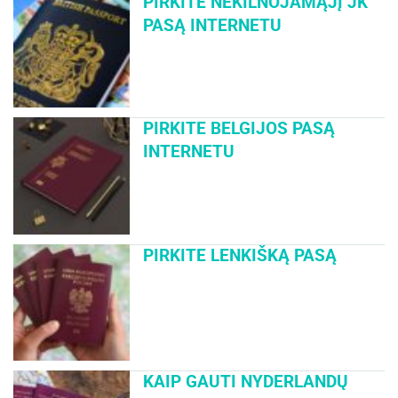
PIRKITE NEKILNOJAMĄJĮ JK
PASĄ INTERNETU
PIRKITE BELGIJOS PASĄ
INTERNETU
PIRKITE LENKIŠKĄ PASĄ
KAIP GAUTI NYDERLANDŲ