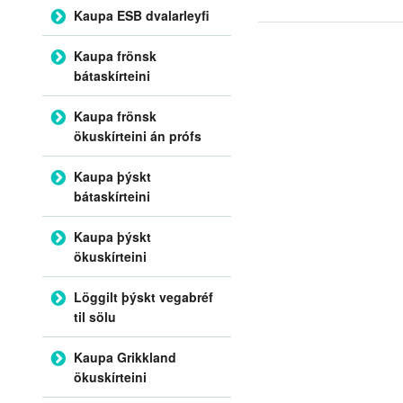
Kaupa ESB dvalarleyfi
Kaupa frönsk
bátaskírteini
Kaupa frönsk
ökuskírteini án prófs
Kaupa þýskt
bátaskírteini
Kaupa þýskt
ökuskírteini
Löggilt þýskt vegabréf
til sölu
Kaupa Grikkland
ökuskírteini