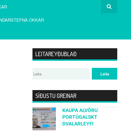
KAR
NDARSTEFNA OKKAR
LEITAREYÐUBLAÐ
SÍÐUSTU GREINAR
KAUPA ALVÖRU
PORTÚGALSKT
DVALARLEYFI