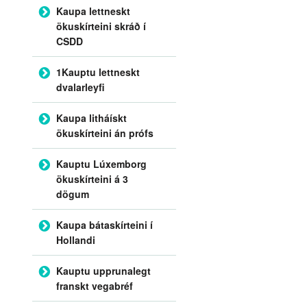
Kaupa lettneskt
ökuskírteini skráð í
CSDD
1Kauptu lettneskt
dvalarleyfi
Kaupa litháískt
ökuskírteini án prófs
Kauptu Lúxemborg
ökuskírteini á 3
dögum
Kaupa bátaskírteini í
Hollandi
Kauptu upprunalegt
franskt vegabréf