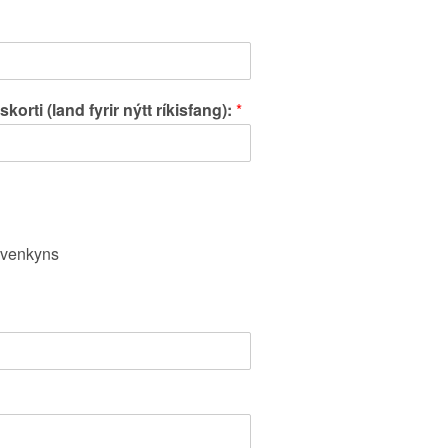
rti (land fyrir nýtt ríkisfang):
*
venkyns