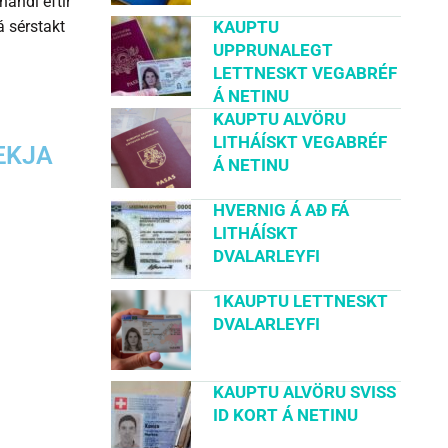
andi eftir
KAUPTU
 sérstakt
UPPRUNALEGT
LETTNESKT VEGABRÉF
Á NETINU
KAUPTU ALVÖRU
LITHÁÍSKT VEGABRÉF
ÆKJA
Á NETINU
HVERNIG Á AÐ FÁ
LITHÁÍSKT
DVALARLEYFI
1KAUPTU LETTNESKT
DVALARLEYFI
KAUPTU ALVÖRU SVISS
ID KORT Á NETINU