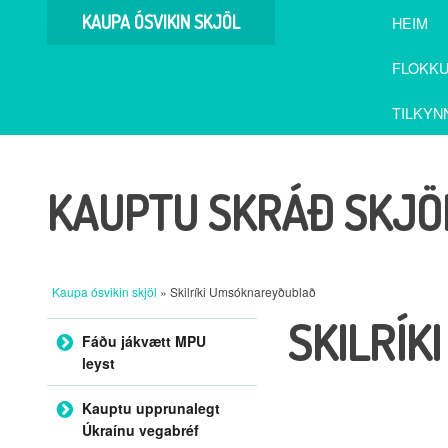
KAUPA ÓSVIKIN SKJÖL
HEIM
FLOKKU
TILKYN
KAUPTU SKRÁÐ SKJÖL
Kaupa ósvikin skjöl
» Skilríki Umsóknareyðublað
SKILRÍ
Fara í efni
Fáðu jákvætt MPU
leyst
Kauptu upprunalegt
Úkraínu vegabréf