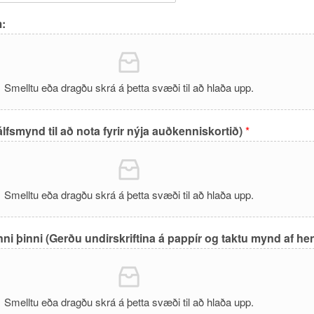
m:
Smelltu eða dragðu skrá á þetta svæði til að hlaða upp.
lfsmynd til að nota fyrir nýja auðkenniskortið)
*
Smelltu eða dragðu skrá á þetta svæði til að hlaða upp.
nni þinni (Gerðu undirskriftina á pappír og taktu mynd af he
Smelltu eða dragðu skrá á þetta svæði til að hlaða upp.