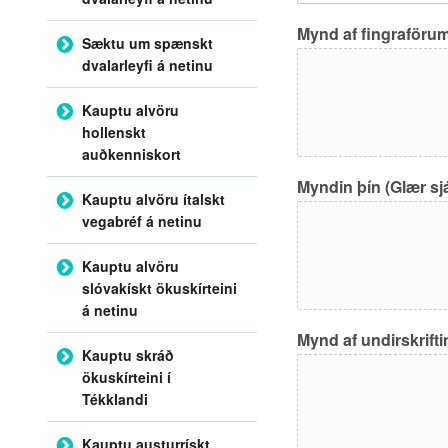
Mynd af fingraföru
Sæktu um spænskt
dvalarleyfi á netinu
Kauptu alvöru
hollenskt
auðkenniskort
Myndin þín (Glær sjá
Kauptu alvöru ítalskt
vegabréf á netinu
Kauptu alvöru
slóvakískt ökuskírteini
á netinu
Mynd af undirskrifti
Kauptu skráð
ökuskírteini í
Tékklandi
Kauptu austurrískt