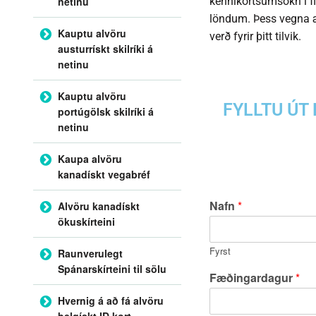
netinu
kennikortsumsókn í fl
löndum. Þess vegna æ
Kauptu alvöru
verð fyrir þitt tilvik.
austurrískt skilríki á
netinu
Kauptu alvöru
FYLLTU ÚT
portúgölsk skilríki á
netinu
Kaupa alvöru
kanadískt vegabréf
Nafn
*
Alvöru kanadískt
ökuskírteini
Fyrst
Raunverulegt
Spánarskírteini til sölu
Fæðingardagur
*
Hvernig á að fá alvöru
belgískt ID kort