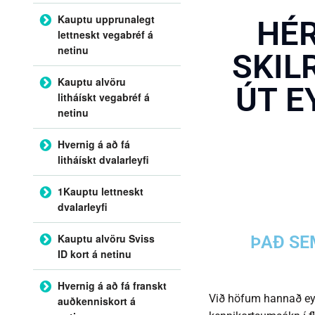
Kauptu upprunalegt
HÉR
lettneskt vegabréf á
netinu
SKIL
Kauptu alvöru
ÚT E
litháískt vegabréf á
netinu
Hvernig á að fá
litháískt dvalarleyfi
1Kauptu lettneskt
dvalarleyfi
Kauptu alvöru Sviss
ÞAÐ SEM
ID kort á netinu
Hvernig á að fá franskt
Við höfum hannað ey
auðkenniskort á