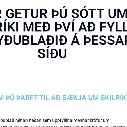
 GETUR ÞÚ SÓTT U
RÍKI MEÐ ÞVÍ AÐ FYL
YÐUBLAÐIÐ Á ÞESSA
SÍÐU
 ÞÚ ÞARFT TIL AÐ SÆKJA UM SKILRÍKI
ðublað hér að neðan sem uppfyllir almennar kröfur um