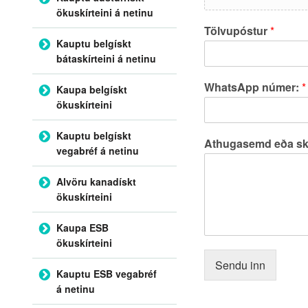
ökuskírteini á netinu
Tölvupóstur
*
Kauptu belgískt
bátaskírteini á netinu
WhatsApp númer:
*
Kaupa belgískt
ökuskírteini
Kauptu belgískt
Athugasemd eða sk
vegabréf á netinu
Alvöru kanadískt
ökuskírteini
Kaupa ESB
ökuskírteini
Sendu inn
Kauptu ESB vegabréf
á netinu