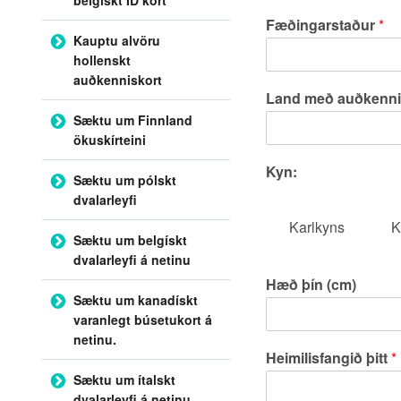
Fæðingarstaður
*
Kauptu alvöru
hollenskt
auðkenniskort
Land með auðkennisko
Sæktu um Finnland
ökuskírteini
Kyn:
Sæktu um pólskt
dvalarleyfi
Karlkyns
K
Sæktu um belgískt
dvalarleyfi á netinu
Hæð þín (cm)
Sæktu um kanadískt
varanlegt búsetukort á
netinu.
Heimilisfangið þitt
*
Sæktu um ítalskt
dvalarleyfi á netinu