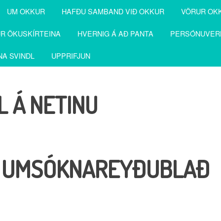
UM OKKUR
HAFÐU SAMBAND VIÐ OKKUR
VÖRUR OK
R ÖKUSKÍRTEINA
HVERNIG Á AÐ PANTA
PERSÓNUVER
NA SVINDL
UPPRIFJUN
 Á NETINU
KI UMSÓKNAREYÐUBLAÐ