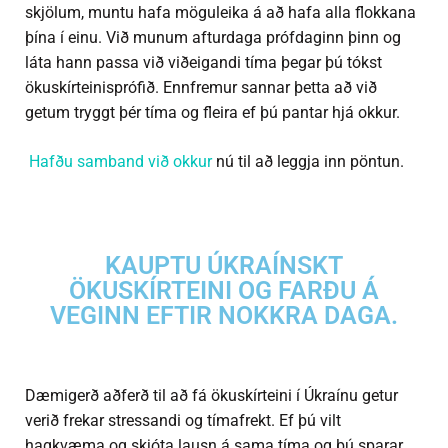
skjölum, muntu hafa möguleika á að hafa alla flokkana
þína í einu. Við munum afturdaga prófdaginn þinn og
láta hann passa við viðeigandi tíma þegar þú tókst
ökuskírteinisprófið. Ennfremur sannar þetta að við
getum tryggt þér tíma og fleira ef þú pantar hjá okkur.
Hafðu samband við okkur
nú til að leggja inn pöntun.
KAUPTU ÚKRAÍNSKT
ÖKUSKÍRTEINI OG FARÐU Á
VEGINN EFTIR NOKKRA DAGA.
Dæmigerð aðferð til að fá ökuskírteini í Úkraínu getur
verið frekar stressandi og tímafrekt. Ef þú vilt
hagkvæma og skjóta lausn á sama tíma og þú sparar