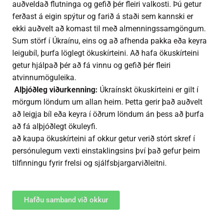
auðveldað flutninga og gefið þér fleiri valkosti. Þú getur
ferðast á eigin spýtur og farið á staði sem kannski er
ekki auðvelt að komast til með almenningssamgöngum.
Sum störf í Úkraínu, eins og að afhenda pakka eða keyra
leigubíl, þurfa löglegt ökuskírteini. Að hafa ökuskírteini
getur hjálpað þér að fá vinnu og gefið þér fleiri
atvinnumöguleika.
Alþjóðleg viðurkenning:
Úkraínskt ökuskírteini er gilt í
mörgum löndum um allan heim. Þetta gerir það auðvelt
að leigja bíl eða keyra í öðrum löndum án þess að þurfa
að fá alþjóðlegt ökuleyfi.
að kaupa ökuskírteini af okkur getur verið stórt skref í
persónulegum vexti einstaklingsins því það gefur þeim
tilfinningu fyrir frelsi og sjálfsbjargarviðleitni.
Hafðu samband við okkur