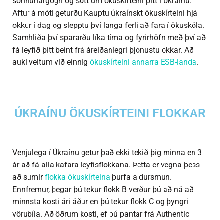
sönnunargögn og sótt um ökuskírteini þitt í Úkraínu.
Aftur á móti geturðu
Kauptu úkraínskt ökuskírteini hjá
okkur í dag og slepptu því langa ferli að fara í ökuskóla.
Samhliða því spararðu líka tíma og fyrirhöfn með því að
fá leyfið þitt beint frá áreiðanlegri þjónustu okkar. Að
auki veitum við einnig
ökuskírteini annarra ESB-landa
.
ÚKRAÍNU ÖKUSKÍRTEINI FLOKKAR
Venjulega í Úkraínu getur það ekki tekið þig minna en 3
ár að fá alla kafara leyfisflokkana. Þetta er vegna þess
að sumir
flokka ökuskírteina
þurfa aldursmun.
Ennfremur, þegar þú tekur flokk B verður þú að ná að
minnsta kosti ári áður en þú tekur flokk C og þyngri
vörubíla. Að öðrum kosti, ef þú pantar frá Authentic