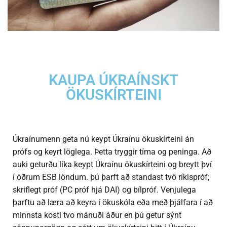
KAUPA ÚKRAÍNSKT
ÖKUSKÍRTEINI
Úkraínumenn geta nú keypt Úkraínu ökuskírteini án
prófs og keyrt löglega. Þetta tryggir tíma og peninga. Að
auki geturðu líka keypt Úkraínu ökuskírteini og breytt því
í öðrum ESB löndum. þú þarft að standast tvö ríkispróf;
skriflegt próf (PC próf hjá DAI) og bílpróf. Venjulega
þarftu að læra að keyra í ökuskóla eða með þjálfara í að
minnsta kosti tvo mánuði áður en þú getur sýnt