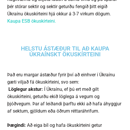
þér stórar sektir og sektir geturðu fengið þitt eigið
Úkraínu ökuskírteini hjá okkur á 3-7 virkum dögum.
Kaupa ESB ökuskírteini.
HELSTU ÁSTÆÐUR TIL AÐ KAUPA
ÚKRAÍNSKT ÖKUSKÍRTEINI
Það eru margar ástæður fyrir því að einhver í Úkraínu
gæti viljað fá ökuskírteini, svo sem:
Löglegur akstur:
Í Úkraínu, ef þú ert með gilt
ökuskírteini, geturðu ekið löglega á vegum og
þjóðvegum. Þar af leiðandi þarftu ekki að hafa áhyggjur
af sektum, gjöldum eða öðrum réttaráhrifum.
Þægindi:
Að eiga bíl og hafa ökuskírteini getur