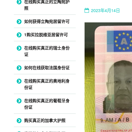
在线购买真正的立陶宛护
照
2023年4月14日
如何获得立陶宛居留许可
1购买拉脱维亚居留许可
在线购买真正的瑞士身份
证
如何在线获取法国身份证
在线购买真正的奥地利身
份证
在线购买真正的葡萄牙身
份证
购买真正的加拿大护照