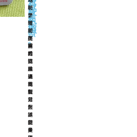
趣
驾
地
驾
驾
？
利
在
驶
利
驶
驾
驶
奥
考
，
学
驶
执
地
试
驾
校
执
照
利
即
驶
和
照
美
可
执
所
。
丽
将
照
需
的
其
根
的
道
换
据
驾
路
成
车
驶
上
奥
辆
课
驾
地
类
程
驶
利
型
数
，
驾
分
量
但
照
为
，
缺
。
不
驾
少
但
同
驶
一
是
类
费