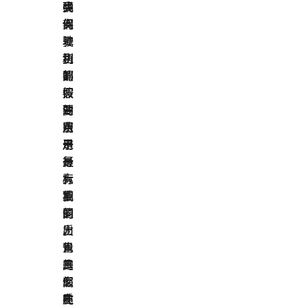
我
确
类
买
们
保
驾
奥
真
一
驶
地
正
切
执
利
的
都
照
驾
假
按
：
照
驾
要
适
的
照
求
用
费
是
进
于
用
具
行
最
是
有
。
大
标
相
我
重
准
同
们
量
的
质
出
为
，
量
售
7
也
的
真
.
是
高
假
5
您
质
奥
吨
在