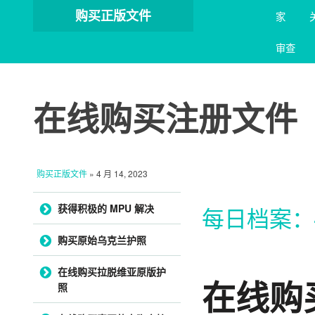
购买正版文件
家
审查
在线购买注册文件
购买正版文件
» 4 月 14, 2023
跳至内容
获得积极的 MPU 解决
每日档案：
购买原始乌克兰护照
在线购买拉脱维亚原版护
在线购
照