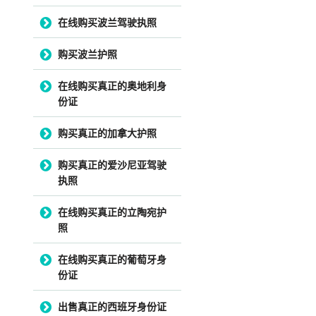
在线购买波兰驾驶执照
购买波兰护照
在线购买真正的奥地利身
份证
购买真正的加拿大护照
购买真正的爱沙尼亚驾驶
执照
在线购买真正的立陶宛护
照
在线购买真正的葡萄牙身
份证
出售真正的西班牙身份证