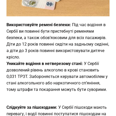
Використовуйте ремені безпеки:
Під час водіння в
Сербії ви повинні бути пристебнуті ременями
безпеки, а також обов’язковим для всіх пасажирів.
Діти до 12 років повинні сидіти на задньому сидінні,
а діти до 3 років повинні використовувати дитяче
крісло.
Уникайте водіння в нетверезому стані:
У Сербії
дозволений рівень алкоголю в крові становить
0,031 TP3T. Забороняється керувати автомобілем у
стані алкогольного або наркотичного сп’яніння,
тому штрафи та покарання можуть бути суворими.
Слідкуйте за пішоходами:
У Сербії пішоходи мають
перевагу, і водії повинні поступатися пішоходам на