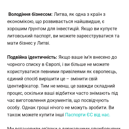
Володіння бізнесом:
Литва, як одна з країн з
економікою, що розвивається найшвидше, є
хорошим ґрунтом для інвестицій. Якщо ви купуєте
литовський паспорт, ви можете зареєструватися та
мати бізнес у Литві.
Подвійна ідентичність:
Якщо ваше ім’я внесено до
чорного списку в Європі, і ви більше не можете
користуватися певними привілеями як європеєць,
єдиний спосіб вирішити це – змінити свій
ідентифікатор. Тим не менш, це завжди складний
процес, оскільки ваші відбитки часто знімають під
час виготовлення документів, що посвідчують
особу. Однак гроші нічого не можуть зробити. Ви
також можете купити інші
Паспорти ЄС від нас.
Ми встановили зв’язки з державними службовцями,