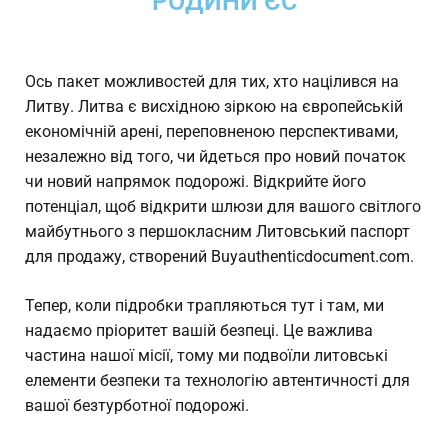
РОДИНИ ЄС
Ось пакет можливостей для тих, хто націлився на
Литву. Литва є висхідною зіркою на європейській
економічній арені, переповненою перспективами,
незалежно від того, чи йдеться про новий початок
чи новий напрямок подорожі. Відкрийте його
потенціал, щоб відкрити шлюзи для вашого світлого
майбутнього з першокласним
Литовський паспорт
для продажу, створений Buyauthenticdocument.com.
Тепер, коли підробки трапляються тут і там, ми
надаємо пріоритет вашій безпеці. Це важлива
частина нашої місії, тому ми подвоїли литовські
елементи безпеки та технологію автентичності для
вашої безтурботної подорожі.