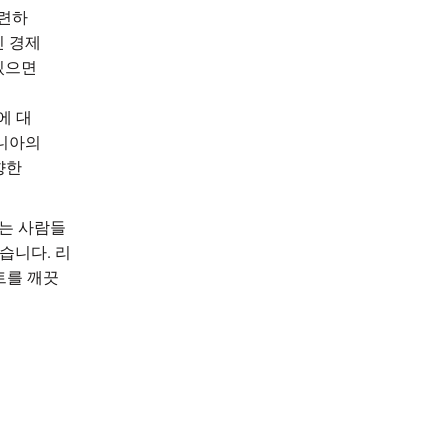
마련하
인 경제
있으면
에 대
니아의
향한
겪는 사람들
있습니다.
리
트를 깨끗