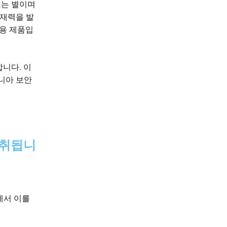
르는 별이며
잠재력을 발
판매용 제품입
니다. 이
니아 보안
성취됩니
에서 이를