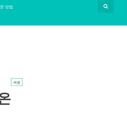
문 방법
여권
온