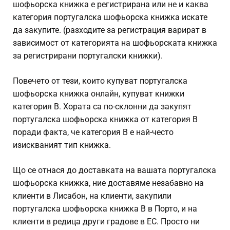
шофьорска книжка е регистрирана или не и каква
категория португалска шофьорска книжка искате
да закупите. (разходите за регистрация варират в
зависимост от категорията на шофьорската книжка
за регистрирани португалски книжки).
Повечето от тези, които купуват португалска
шофьорска книжка онлайн, купуват книжки
категория B. Хората са по-склонни да закупят
португалска шофьорска книжка от категория B
поради факта, че категория B е най-често
изискваният тип книжка.
Що се отнася до доставката на вашата португалска
шофьорска книжка, ние доставяме незабавно на
клиенти в Лисабон, на клиенти, закупили
португалска шофьорска книжка B в Порто, и на
клиенти в редица други градове в ЕС. Просто ни