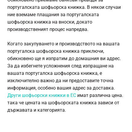
португалската шофьорска книжка. В някои случаи
ние вземаме плащания за португалската
шофьорска книжка на вноски, докато
производственият процес напредва.
Когато закупуването и производството на вашата
португалска шофьорска книжка приключи,
обикновено ще я изпратим до домашния ви адрес.
За да избегнете усложнения след изпращане на
вашата португалска шофьорска книжка, е
изключително важно да ни предоставите точна
информация, особено вашия адрес за доставка.
Други шофьорски книжки в ЕС
имат различна цена.
така че цената на шофьорската книжка зависи от
държавата и категорията.