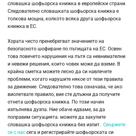
словашка шофьорска книжка в европейски страни.
Следователно словашката шофьорска книжка е
толкова мощна, колкото всяка друга шофьорска
книжка в ЕС.
Хората често пренебрегват значението на
безопасното шофиране по пътищата на ЕС. Освен
това повечето нарушения на пътя са невнимателни
и невежи решения, които човек може да вземе. В
крайна сметка можете лесно да си навлечете
проблеми, когато нарушите някое от тези правила
за движение. Следователно това означава, че ако
виолетвате правило, вие сте длъжни да получите
отнета шофьорска книжка. По този начин
изпълнява дузпа. Ние обаче идваме, за да
поправим ситуацията. можете да закупите
словашка шофьорска книжка без изпит.
Свържете
се с нас
сега и регистрирайте шофьорската си