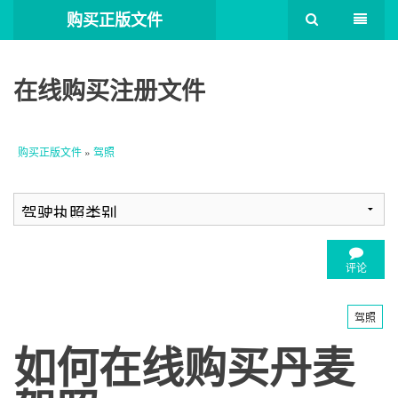
购买正版文件
在线购买注册文件
购买正版文件
»
驾照
评论
驾照
如何在线购买丹麦