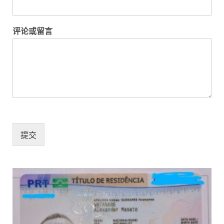
评论或留言
提交