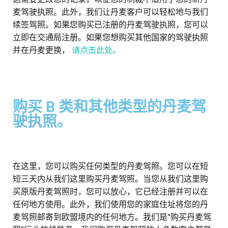
麦驾驶执照。此外，我们让丹麦客户可以轻松地与我们
续签驾照。如果您购买已注册的丹麦驾驶执照，您可以
立即在交通局注册。如果您想购买其他国家的驾驶执照
并在丹麦更换，
请点击此处。
购买 B 类和其他类型的丹麦驾
驶执照。
在这里，您可以购买任何类型的丹麦驾照。您可以在短
短三天内从我们这里购买丹麦驾照。当您从我们这里购
买原版丹麦驾照时，您可以放心，它已经注册并可以在
任何地方使用。此外，我们使用您的家庭住址将您的丹
麦驾照邮寄到欧盟境内的任何地方。我们是“购买丹麦驾