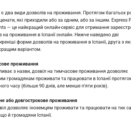
ії є два види дозволів на проживання. Протягом багатьох ро
ценати, які приходили або за одним, або за іншим. Express 
ts — це найкращий онлайн-сервіс для отримання зареєст
в на проживання в Іспанії онлайн. Нижче наведено дві
реніші форми дозволів на проживання в Іспанії, друга з як
кращим варіантом.
сове проживання
иває з назви, дозвіл на тимчасове проживання дозволяє
им громадянам проживати та працювати в Іспанії протяго
ого часу (більше 90 днів, але менше п'яти років).
йне або довгострокове проживання
віл дозволяє іноземцям проживати та працювати на тих с
 що й громадяни Іспанії.