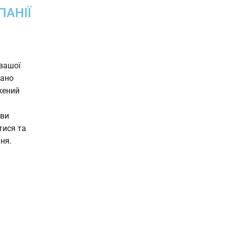
ПАНІЇ
 вашої
дано
вжений
 ви
тися та
ня.