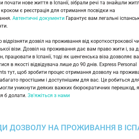
и почати нове життя в Іспанії, зібрали речі та знайшли житл
кроком є реєстрація для отримання посвідки на
ання.
Автентичні документи
Гарантує вам легальні іспанськ
ти.
 відрізняти дозвіл на проживання від короткострокової ч
ької візи. Дозвіл на проживання дає вам право жити і, за 
н, працювати в Іспанії, тоді як шенгенська віза дозволяє в
ися в якості відвідувача лише до 90 днів. Express Personal
ts тут, щоб зробити процес отримання дозволу на прожив
 набагато простішим і доступнішим для вас. Це робиться для
могли уникнути деяких важких бюрократичних перешкод, я
я б долати.
Зв'яжіться з нами
И ДОЗВОЛУ НА ПРОЖИВАННЯ В ІСПА