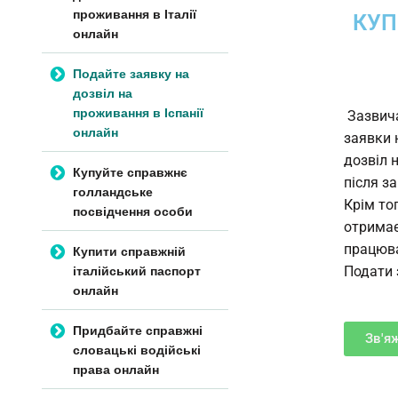
проживання в Італії
КУП
онлайн
Подайте заявку на
дозвіл на
проживання в Іспанії
Зазвича
онлайн
заявки 
дозвіл 
Купуйте справжнє
після з
голландське
Крім то
посвідчення особи
отримає
працюва
Купити справжній
італійський паспорт
Подати 
онлайн
Придбайте справжні
Зв'я
словацькі водійські
права онлайн