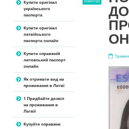
коментар
Купити оригінал
ДО
українського
паспорта
ПР
Купити оригінал
ОН
латвійського
паспорта онлайн
Купити справжній
Травен
литовський паспорт
онлайн
Як отримати вид на
проживання в Литві
1 Придбайте дозвіл
на проживання в
Латвії
Купуйте справжнє