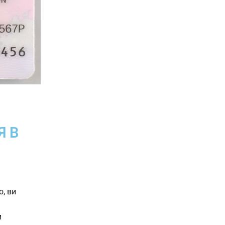
Я В
о, ви
и