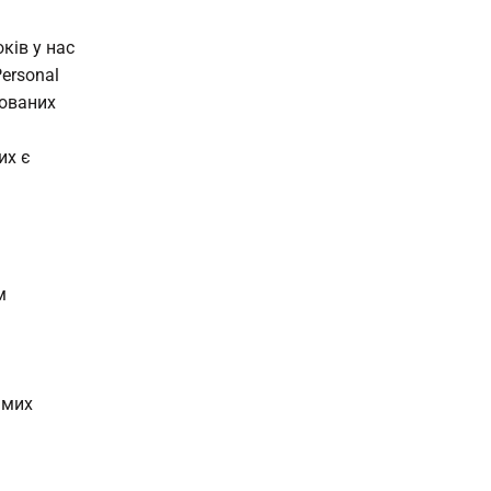
ків у нас
Personal
рованих
их є
м
амих