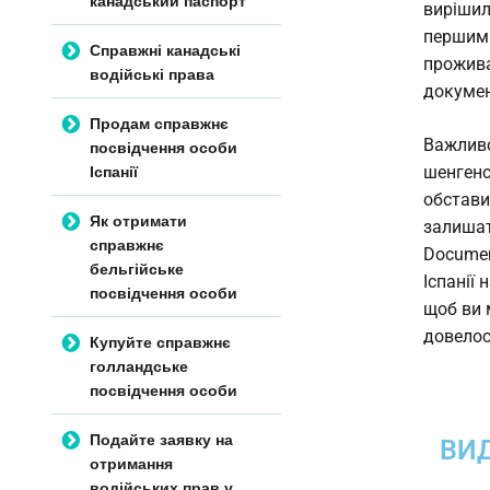
вирішил
першим 
Справжні канадські
прожив
водійські права
докумен
Продам справжнє
Важливо
посвідчення особи
Іспанії
шенгенс
обстави
Як отримати
залишат
справжнє
Documen
бельгійське
Іспанії
посвідчення особи
щоб ви 
довелос
Купуйте справжнє
голландське
посвідчення особи
Подайте заявку на
ВИД
отримання
водійських прав у