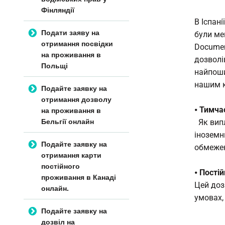
Фінляндії
В Іспан
Подати заяву на
були ме
отримання посвідки
Documen
на проживання в
дозволі
Польщі
найпоши
нашим 
Подайте заявку на
отримання дозволу
на проживання в
⦁
Тимча
Бельгії онлайн
Як випл
іноземн
Подайте заявку на
обмежен
отримання карти
постійного
⦁
Пості
проживання в Канаді
Цей доз
онлайн.
умовах,
Подайте заявку на
дозвіл на