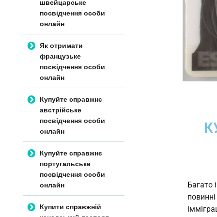
швейцарське
посвідчення особи
онлайн
Як отримати
французьке
посвідчення особи
онлайн
Купуйте справжнє
австрійське
посвідчення особи
К
онлайн
Купуйте справжнє
португальське
посвідчення особи
онлайн
Багато і
повинні
Купити справжній
іммігра
канадський паспорт