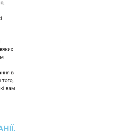
о,
і
и
деяких
ам
ання в
 того,
кі вам
НІЇ.