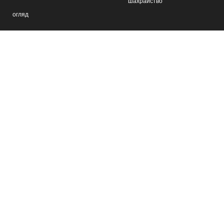
шахрайство
огляд