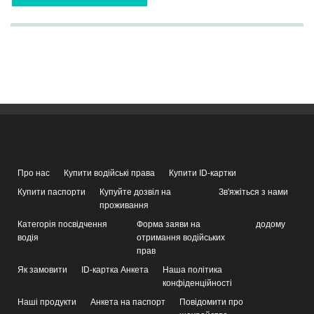
Про нас
Купити водійські права
Купити ID-картки
Купити паспорти
Купуйте дозвіл на
Зв'яжіться з нами
проживання
Категорія посвідчення
Форма заяви на
додому
водія
отримання водійських
прав
Як замовити
ID-картка Анкета
Наша політика
конфіденційності
Наші продукти
Анкета на паспорт
Повідомити про