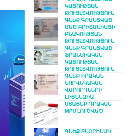
ԿԱՑՈՒԹՅԱՆ
ԹՈՒՅԼՏՎՈՒԹՅՈՒՆ
ԳՆԵՔ ԳՐԱՆՑՎԱԾ
ՄԵԾ ԲՐԻՏԱՆԻԱՅԻ
ԲՆԱԿՈՒԹՅԱՆ
ԹՈՒՅԼՏՎՈՒԹՅՈՒՆ
ԳՆԵՔ ԳՐԱՆՑՎԱԾ
ՖՐԱՆՍԻԱԿԱՆ
ԿԱՑՈՒԹՅԱՆ
ԹՈՒՅԼՏՎՈՒԹՅՈՒՆ
ԳՆԵՔ ԻՐԱԿԱՆ
ՆՈՐՎԵԳԱԿԱՆ
ՎԱՐՈՐԴՆԵՐԻ
ԼԻՑԵՆԶԻԱ
ՍՏԱՑԵՔ ԴՐԱԿԱՆ
MPU ԼՈՒԾՎԱԾ
ԳՆԵՔ ԲՆՕՐԻՆԱԿ