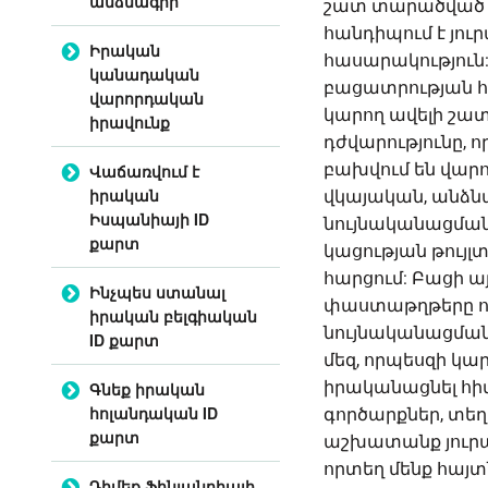
անձնագիր
շատ տարածված խ
հանդիպում է յու
Իրական
հասարակություն:
կանադական
բացատրության հ
վարորդական
կարող ավելի շատ
իրավունք
դժվարությունը, 
բախվում են վար
Վաճառվում է
իրական
վկայական, անձն
Իսպանիայի ID
նույնականացմա
քարտ
կացության թույլ
հարցում: Բացի այ
Ինչպես ստանալ
փաստաթղթերը ոչ
իրական բելգիական
նույնականացմանը
ID քարտ
մեզ, որպեսզի կ
իրականացնել հ
Գնեք իրական
հոլանդական ID
գործարքներ, տե
քարտ
աշխատանք յուրաք
որտեղ մենք հայտն
Դիմեք Ֆինլանդիայի