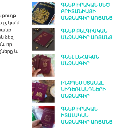
ԳՆԵՔ ԻՐԱԿԱՆ ՄԵԾ
ԲՐԻՏԱՆԻԱՅԻ
աթուղթ
ԱՆՁՆԱԳԻՐ ԱՌՑԱՆՑ
ևը, կա՛մ
ենանք
ԳՆԵՔ ԲԵԼԳԻԱԿԱՆ
 ձեզ:
ԱՆՁՆԱԳԻՐ ԱՌՑԱՆՑ
ն, որ
ները և
ԳՆԵԼ ԼԵՀԱԿԱՆ
ԱՆՁՆԱԳԻՐ
ԻՆՉՊԵՍ ՍՏԱՆԱԼ
ՆԻԴԵՌԼԱՆԴՆԵՐԻ
ԱՆՁՆԱԳԻՐ
ԳՆԵՔ ԻՐԱԿԱՆ
ԻՏԱԼԱԿԱՆ
ԱՆՁՆԱԳԻՐ ԱՌՑԱՆՑ