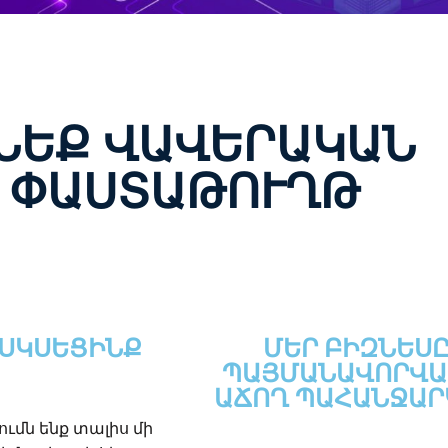
ՆԵՔ ՎԱՎԵՐԱԿԱՆ
ՓԱՍՏԱԹՈՒՂԹ
 ՍԿՍԵՑԻՆՔ
ՄԵՐ ԲԻԶՆԵՍ
ՊԱՅՄԱՆԱՎՈՐՎԱ
ԱՃՈՂ ՊԱՀԱՆՋԱՐ
ծումն ենք տալիս մի