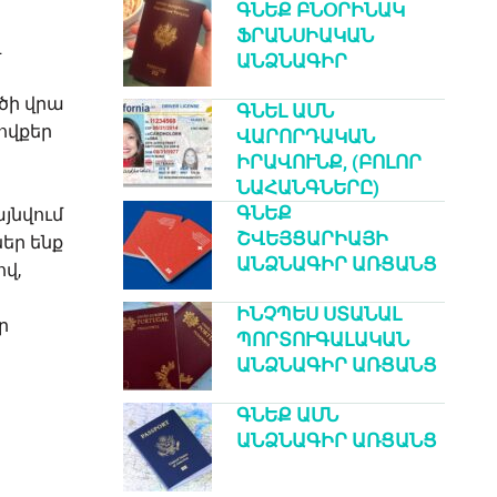
ԳՆԵՔ ԲՆՕՐԻՆԱԿ
ՖՐԱՆՍԻԱԿԱՆ
գ
ԱՆՁՆԱԳԻՐ
ծի վրա
ԳՆԵԼ ԱՄՆ
ովքեր
ՎԱՐՈՐԴԱԿԱՆ
ԻՐԱՎՈՒՆՔ, (ԲՈԼՈՐ
ՆԱՀԱՆԳՆԵՐԸ)
ԳՆԵՔ
յնվում
ՇՎԵՅՑԱՐԻԱՅԻ
եր ենք
ԱՆՁՆԱԳԻՐ ԱՌՑԱՆՑ
վ,
ԻՆՉՊԵՍ ՍՏԱՆԱԼ
ր
ՊՈՐՏՈՒԳԱԼԱԿԱՆ
ԱՆՁՆԱԳԻՐ ԱՌՑԱՆՑ
ԳՆԵՔ ԱՄՆ
ԱՆՁՆԱԳԻՐ ԱՌՑԱՆՑ