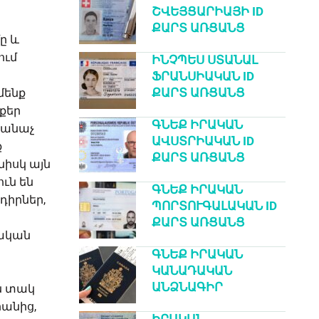
ՇՎԵՅՑԱՐԻԱՅԻ ID
ՔԱՐՏ ԱՌՑԱՆՑ
ը և
ում
ԻՆՉՊԵՍ ՍՏԱՆԱԼ
ՖՐԱՆՍԻԱԿԱՆ ID
ՔԱՐՏ ԱՌՑԱՆՑ
մենք
վքեր
ԳՆԵՔ ԻՐԱԿԱՆ
կանաչ
ԱՎՍՏՐԻԱԿԱՆ ID
ք
ՔԱՐՏ ԱՌՑԱՆՑ
նիսկ այն
ւն են
ԳՆԵՔ ԻՐԱԿԱՆ
դիրներ,
ՊՈՐՏՈՒԳԱԼԱԿԱՆ ID
ՔԱՐՏ ԱՌՑԱՆՑ
դական
ԳՆԵՔ ԻՐԱԿԱՆ
ԿԱՆԱԴԱԿԱՆ
ԱՆՁՆԱԳԻՐ
ն տակ
րանից,