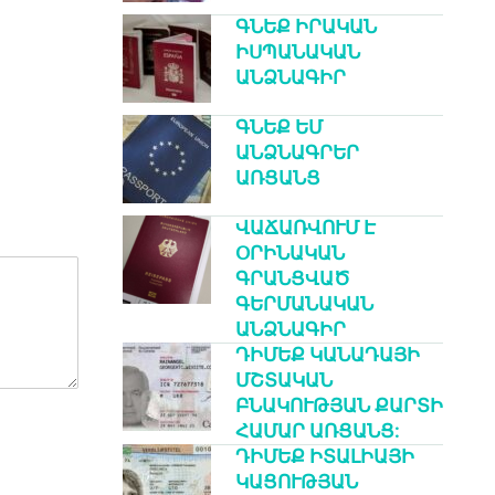
ԳՆԵՔ ԻՐԱԿԱՆ
ԻՍՊԱՆԱԿԱՆ
ԱՆՁՆԱԳԻՐ
ԳՆԵՔ ԵՄ
ԱՆՁՆԱԳՐԵՐ
ԱՌՑԱՆՑ
ՎԱՃԱՌՎՈՒՄ Է
ՕՐԻՆԱԿԱՆ
ԳՐԱՆՑՎԱԾ
ԳԵՐՄԱՆԱԿԱՆ
ԱՆՁՆԱԳԻՐ
ԴԻՄԵՔ ԿԱՆԱԴԱՅԻ
ՄՇՏԱԿԱՆ
ԲՆԱԿՈՒԹՅԱՆ ՔԱՐՏԻ
ՀԱՄԱՐ ԱՌՑԱՆՑ:
ԴԻՄԵՔ ԻՏԱԼԻԱՅԻ
ԿԱՑՈՒԹՅԱՆ