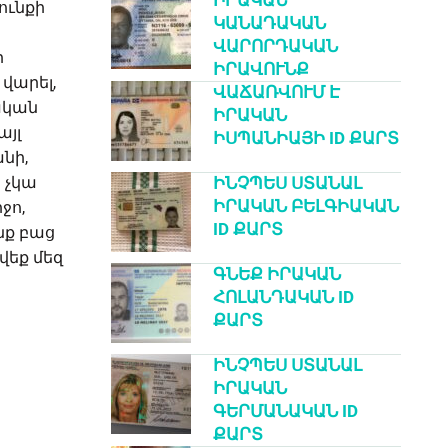
ԻՐԱԿԱՆ
ունքի
ԿԱՆԱԴԱԿԱՆ
ՎԱՐՈՐԴԱԿԱՆ
ր
ԻՐԱՎՈՒՆՔ
վարել,
ՎԱՃԱՌՎՈՒՄ Է
ական
ԻՐԱԿԱՆ
այլ
ԻՍՊԱՆԻԱՅԻ ID ՔԱՐՏ
նի,
ԻՆՉՊԵՍ ՍՏԱՆԱԼ
 չկա
ԻՐԱԿԱՆ ԲԵԼԳԻԱԿԱՆ
ջո,
ID ՔԱՐՏ
նք բաց
վեք մեզ
ԳՆԵՔ ԻՐԱԿԱՆ
ՀՈԼԱՆԴԱԿԱՆ ID
ՔԱՐՏ
ԻՆՉՊԵՍ ՍՏԱՆԱԼ
ԻՐԱԿԱՆ
ԳԵՐՄԱՆԱԿԱՆ ID
ՔԱՐՏ