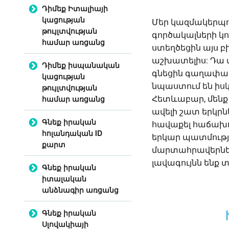
Դիմեք Իտալիայի
կացության
Մեր կազմակերպու
թույլտվության
գործակալների կող
համար առցանց
ստեղծեցին այս 
աշխատելիս: Դա տ
Դիմեք իսպանական
գնեցին գաղափարը
կացության
նպաստում են ի
թույլտվության
համար առցանց
Հետևաբար, մենք 
ավելի շատ երկրն
Գնեք իրական
հավաքել հաճախո
հոլանդական ID
երկար պատմությ
քարտ
մարտահրավերներ
լավագույնն ենք
Գնեք իրական
իտալական
անձնագիր առցանց
Գնեք իրական
Սլովակիայի