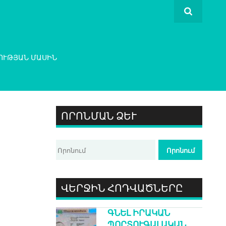
ՈՒԹՅԱՆ ՄԱՍԻՆ
ՈՐՈՆՄԱՆ ՁԵՒ
ՎԵՐՋԻՆ ՀՈԴՎԱԾՆԵՐԸ
ԳՆԵԼ ԻՐԱԿԱՆ
ՊՈՐՏՈՒԳԱԼԱԿԱՆ