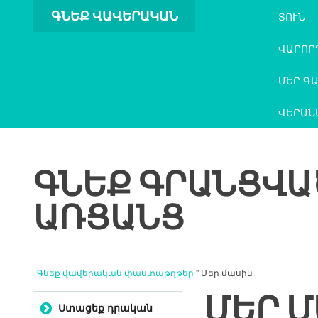
ԳՆԵՔ ՎԱՎԵՐԱԿԱՆ
ՏՈՒՆ
ՓԱՍՏԱԹՂԹԵՐ
ՎԱՐՈՐ
ՄԵՐ Գ
ՎԵՐԱՆ
ԳՆԵՔ ԳՐԱՆՑՎԱ
ԱՌՑԱՆՑ
Գնեք վավերական փաստաթղթեր
" Մեր մասին
ՄԵՐ 
Անցնել բովանդակությանը
Ստացեք դրական