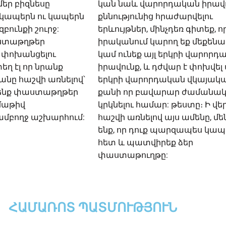
մեր բիզնեսը
կան նաև վարորդական իրավ
 կապերն ու կապերն
քննությունից հրաժարվելու
բունքի շուրջ:
երևույթներ, մինչդեռ գիտեք, ո
ստաթղթեր
իրականում կարող եք մեքենա 
 փոխանցելու
կամ ունեք այլ երկրի վարորդ
տեղ էլ որ նրանք
իրավունք, և դժվար է փոխվել 
կանը հաշվի առնելով՝
երկրի վարորդական վկայակա
 ենք փաստաթղթեր
քանի որ բավարար ժամանակ
մաթիվ
կրկնելու համար: թեստը։ Ի վեր
մբողջ աշխարհում:
հաշվի առնելով այս ամենը, մե
ենք, որ դուք պարզապես կապ
հետ և պատվիրեք ձեր
փաստաթուղթը:
ՀԱՄԱՌՈՏ ՊԱՏՄՈՒԹՅՈՒՆ