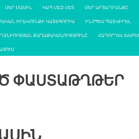
ՄԵՐ ՄԱՍԻՆ
ԿԱՊ ՄԵԶ ՀԵՏ
ՄԵՐ ԱՐՏԱԴՐԱՆՔԸ
ԴԱԿԱՆ ԻՐԱՎՈՒՆՔԻ ԿԱՏԵԳՈՐԻԱ
ԻՆՉՊԵՍ ՊԱՏՎԻՐԵԼ
ԱՂՏՆԻՈՒԹՅԱՆ ՔԱՂԱՔԱԿԱՆՈՒԹՅՈՒՆԸ
ՀԱՂՈՐԴԵԼ ԽԱԲԵ
ԱՅՈՒՄ
Ծ ՓԱՍՏԱԹՂԹԵՐ
ՄԱՍԻՆ