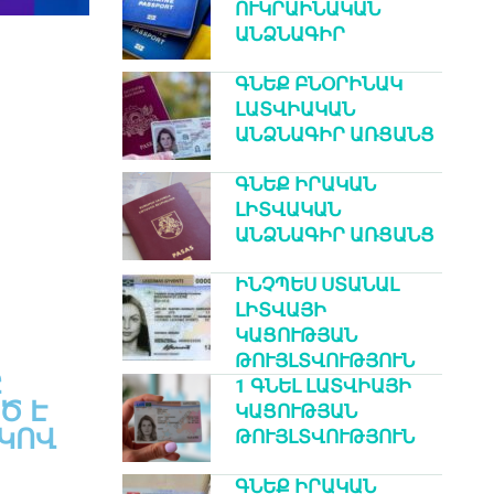
ՈՒԿՐԱԻՆԱԿԱՆ
ԱՆՁՆԱԳԻՐ
ԳՆԵՔ ԲՆՕՐԻՆԱԿ
ԼԱՏՎԻԱԿԱՆ
ԱՆՁՆԱԳԻՐ ԱՌՑԱՆՑ
ԳՆԵՔ ԻՐԱԿԱՆ
ԼԻՏՎԱԿԱՆ
ԱՆՁՆԱԳԻՐ ԱՌՑԱՆՑ
ԻՆՉՊԵՍ ՍՏԱՆԱԼ
ԼԻՏՎԱՅԻ
ԿԱՑՈՒԹՅԱՆ
ԹՈՒՅԼՏՎՈՒԹՅՈՒՆ
Ը
1 ԳՆԵԼ ԼԱՏՎԻԱՅԻ
Ծ Է
ԿԱՑՈՒԹՅԱՆ
ԿՈՎ
ԹՈՒՅԼՏՎՈՒԹՅՈՒՆ
ԳՆԵՔ ԻՐԱԿԱՆ