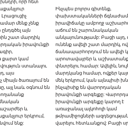
նդրի, որի հետ
րաքանչյուր
Ինչպես բոլորս գիտենք,
 Լրացուցիչ
փախստականների ճգնաժամ
ամար մենք չենք
իրավիճակը ամբողջ աշխարհ
 ընդգծել այն
աճում են շարունակական
որին շատ մարդիկ
անկայունությամբ: Բացի այդ, 
որդական իրավունքի
ունենք ավելի շատ մարդիկ, ո
ագիր,
ճանապարհորդում են ավելի 
ն քարտ կամ
արոտավայրեր և աշխատան
տվություն ստանալու
փնտրելու համար: Ավելին, նույ
դ, այս
մարդկանց համար, ովքեր կայո
 միայն ծառայում են
մեկ երկրում, կան այնպիսի խն
, այլ նաև օգնում են
ինչպիսիք են վարորդական
արողանանք
իրավունքի արգելքը: Վարոր
իմնական
իրավունքի արգելքը կարող է
ղաշարժեր և
առաջանալ ալկոհոլի կամ
անչյուր երկրում,
թմրամիջոցների ազդեցությա
վում ենք:
վարելու հետևանքով: Բացի ս