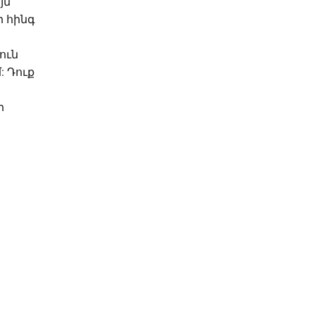
յն
 հինգ
ուն
 Դուք
ի