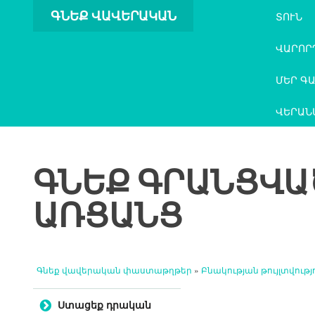
ԳՆԵՔ ՎԱՎԵՐԱԿԱՆ
ՏՈՒՆ
ՓԱՍՏԱԹՂԹԵՐ
ՎԱՐՈՐ
ՄԵՐ Գ
ՎԵՐԱՆ
ԳՆԵՔ ԳՐԱՆՑՎԱ
ԱՌՑԱՆՑ
Գնեք վավերական փաստաթղթեր
»
Բնակության թույլտվությ
Անցնել բովանդակությանը
Ստացեք դրական