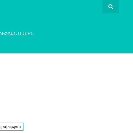
ՈՒԹՅԱՆ ՄԱՍԻՆ
լտվություն