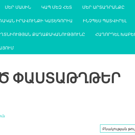
ՄԵՐ ՄԱՍԻՆ
ԿԱՊ ՄԵԶ ՀԵՏ
ՄԵՐ ԱՐՏԱԴՐԱՆՔԸ
ԴԱԿԱՆ ԻՐԱՎՈՒՆՔԻ ԿԱՏԵԳՈՐԻԱ
ԻՆՉՊԵՍ ՊԱՏՎԻՐԵԼ
ԱՂՏՆԻՈՒԹՅԱՆ ՔԱՂԱՔԱԿԱՆՈՒԹՅՈՒՆԸ
ՀԱՂՈՐԴԵԼ ԽԱԲԵ
ԱՅՈՒՄ
Ծ ՓԱՍՏԱԹՂԹԵՐ
ուն
Բնակության թույ