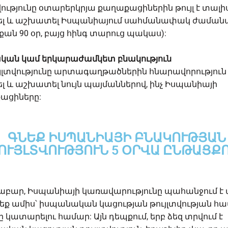
վությունը օտարերկրյա քաղաքացիներին թույլ է տալի
ել և աշխատել Իսպանիայում սահմանափակ ժաման
 քան 90 օր, բայց հինգ տարուց պակաս):
կան կամ երկարաժամկետ բնակություն
ւյլտվությունը արտագաղթածներին հնարավորություն
լ և աշխատել նույն պայմաններով, ինչ Իսպանիայի
ացիները:
ԳՆԵՔ ԻՍՊԱՆԻԱՅԻ ԲՆԱԿՈՒԹՅԱՆ
ՈՒՅԼՏՎՈՒԹՅՈՒՆ 5 ՕՐՎԱ ԸՆԹԱՑՔ
աբար, Իսպանիայի կառավարությունը պահանջում է 
եք ամիս՝ իսպանական կացության թույլտվության հա
ը կատարելու համար: Այն դեպքում, երբ ձեզ տրվում է