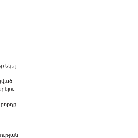
ր եկել
ցված
րելու
կրորդը
ության