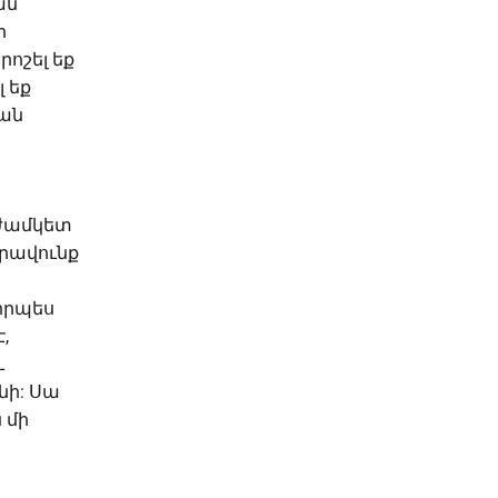
ան
ր
ոշել եք
լ եք
յան
աժամկետ
իրավունք
 որպես
,
ւ
նի: Սա
 մի