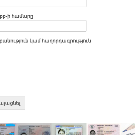
pp-ի համարը
անություն կամ հաղորդագրություն
այացնել