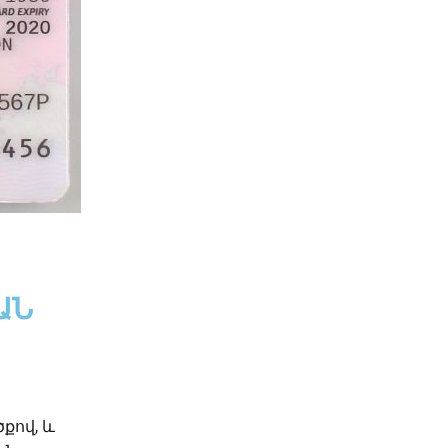
ԱՆ
քով, և