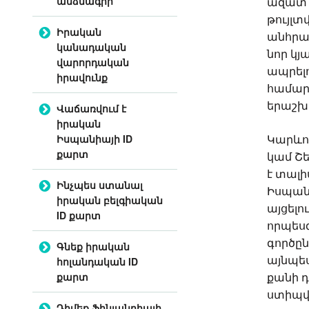
անձնագիր
ազատ 
թույլտ
Իրական
անհրաժ
կանադական
նոր կյ
վարորդական
ապրելո
իրավունք
համար 
երաշխ
Վաճառվում է
իրական
Իսպանիայի ID
Կարևոր
քարտ
կամ Շե
է տալի
Ինչպես ստանալ
Իսպանի
իրական բելգիական
այցելու
ID քարտ
որպեսզ
գործըն
Գնեք իրական
այնպես
հոլանդական ID
քարտ
քանի դ
ստիպվ
Դիմեք Ֆինլանդիայի