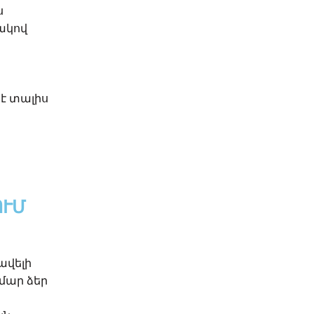
ս
ակով
 է տալիս
ՈՒՄ
ավելի
մար ձեր