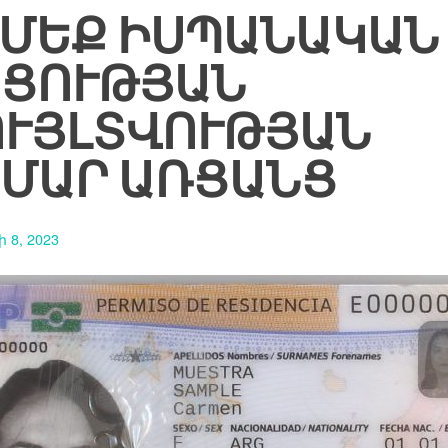
ՄԵՔ ԻՍՊԱՆԱԿԱՆ
ՑՈՒԹՅԱՆ
ՒՅԼՏՎՈՒԹՅԱՆ
ՄԱՐ ԱՌՑԱՆՑ
 8, 2023