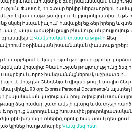
ապրելու համար պետք է գնել իսպանական կացությ
վություն: Փաստ է, որ օտար երկիր ներգաղթելու համա
եշտ է փաստաթղթավորում և բյուրոկրատիա: Եթե որ
անք սկսել Իսպանիայում, հավաքել եք ձեր իրերը և գտե
ւ վայր, ապա առաջին քայլը բնակության թույլտվութ
գրանցվելն է:
Վավերական փաստաթղթեր
Ձեզ
ավորում է օրինական իսպանական փաստաթղթեր:
 է տարբերակել կացության թույլտվությունը կարճ
նգենյան վիզայից: Բնակության թույլտվությունը ձեզ 
ս ապրելու և, որոշ հանգամանքներում, աշխատելու
այում, մինչդեռ Շենգենյան վիզան թույլ է տալիս ձեզ
 մնալ մինչև 90 օր: Express Personal Documents-ն այստեղ է
ի իսպանական կացության թույլտվություն ստանալո
թացը ձեզ համար շատ ավելի պարզ և մատչելի դարձ
 է, որ դուք կարողանաք խուսափել բյուրոկրատական
ժվարին խոչընդոտներից, որոնք հակառակ դեպքում
ած կլինեք հաղթահարել:
Կապ մեզ հետ