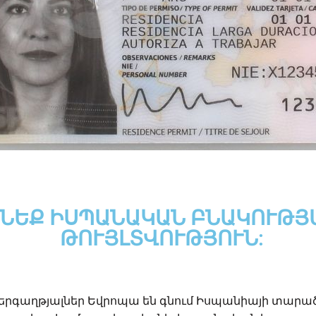
ՆԵՔ ԻՍՊԱՆԱԿԱՆ ԲՆԱԿՈՒԹՅ
ԹՈՒՅԼՏՎՈՒԹՅՈՒՆ:
երգաղթյալներ Եվրոպա են գնում Իսպանիայի տարած