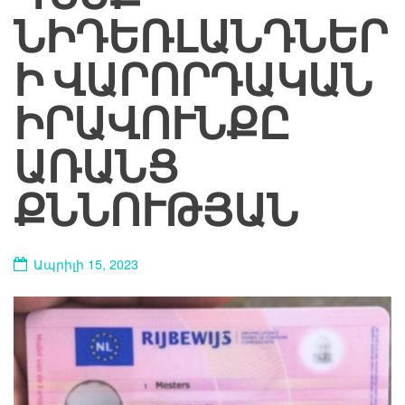
ՆԻԴԵՌԼԱՆԴՆԵՐ
Ի ՎԱՐՈՐԴԱԿԱՆ
ԻՐԱՎՈՒՆՔԸ
ԱՌԱՆՑ
ՔՆՆՈՒԹՅԱՆ
Ապրիլի 15, 2023