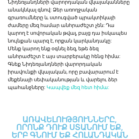
Նիդեռլանդների վարորդական վկայականները
անակնկալ գնով: Ձեր առողջական
գրառումները և ստուգված պրակտիկայի
ժամերը մեզ համար անհրաժեշտ չեն: Դա
կարող է սովորական թվալ, բայց դա իսկապես
նույնքան պարզ է, որքան կարկանդակը:
Մենք կարող ենք օգնել ձեզ, եթե ձեզ
անհրաժեշտ է այս տարբերակը հենց հիմա:
Գնեք Նիդեռլանդների վարորդական
իրավունքի վկայական, որը բավարարում է
մեքենայի սեփականության և վարելու ձեր
պահանջները:
Կապվեք մեզ հետ հիմա:
ԱՌԱՎԵԼՈՒԹՅՈՒՆՆԵՐԸ,
ՈՐՈՆՔ ԴՈՒՔ ՍՏԱՆՈՒՄ ԵՔ,
ԵՐԲ ԳՆՈՒՄ ԵՔ ՀՈԼԱՆԴԱԿԱՆ