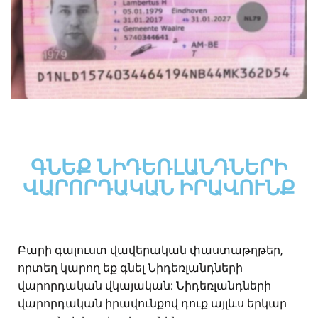
ԳՆԵՔ ՆԻԴԵՌԼԱՆԴՆԵՐԻ
ՎԱՐՈՐԴԱԿԱՆ ԻՐԱՎՈՒՆՔ
Բարի գալուստ վավերական փաստաթղթեր,
որտեղ կարող եք գնել Նիդեռլանդների
վարորդական վկայական: Նիդեռլանդների
վարորդական իրավունքով դուք այլևս երկար