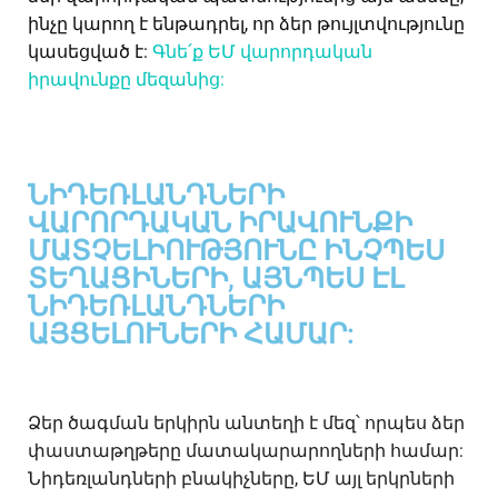
ինչը կարող է ենթադրել, որ ձեր թույլտվությունը
կասեցված է:
Գնե՛ք ԵՄ վարորդական
իրավունքը մեզանից:
ՆԻԴԵՌԼԱՆԴՆԵՐԻ
ՎԱՐՈՐԴԱԿԱՆ ԻՐԱՎՈՒՆՔԻ
ՄԱՏՉԵԼԻՈՒԹՅՈՒՆԸ ԻՆՉՊԵՍ
ՏԵՂԱՑԻՆԵՐԻ, ԱՅՆՊԵՍ ԷԼ
ՆԻԴԵՌԼԱՆԴՆԵՐԻ
ԱՅՑԵԼՈՒՆԵՐԻ ՀԱՄԱՐ:
Ձեր ծագման երկիրն անտեղի է մեզ՝ որպես ձեր
փաստաթղթերը մատակարարողների համար:
Նիդեռլանդների բնակիչները, ԵՄ այլ երկրների