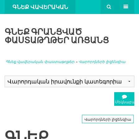
ԳՆԵՔ ՎԱՎԵՐԱԿԱՆ
ՓԱՍՏԱԹՂԹԵՐ
ԳՆԵՔ ԳՐԱՆՑՎԱԾ
ՓԱՍՏԱԹՂԹԵՐ ԱՌՑԱՆՑ
Գնեք վավերական փաստաթղթեր
»
Վարորդների լիցենզիա
Մեկնաբանո
Վարորդների լիցենզիա
ԳՆԵՔ