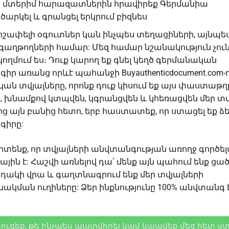
ր մտերիմ հարազատներին հրավիրեք Գերմանիա
ծարկել և գրանցել երկրում բիզնես
շափելի օգուտներ կան ինչպես տեղացիների, այնպես
ղթողների համար: Մեզ համար նշանակություն չուն
 կողմում ես։ Դուք կարող եք
գնել կեղծ գերմանական
գիր
առանց որևէ պահանջի Buyauthenticdocument.com-ո
ան տվյալները, որոնք դուք կիսում եք այս փաստաթղ
 խնամքով կտպվեն, կգրանցվեն և կհեռացվեն մեր տվ
ց այն բանից հետո, երբ հաստատեք, որ ստացել եք ձ
գիրը:
իտենք, որ տվյալների անվտանգության առողջ գործե
յին է: Հաշվի առնելով դա՝ մենք այն պահում ենք ցա
դակի վրա և գաղտնագրում ենք մեր տվյալների
կման ուղիները: Ձեր ինքնությունը 100% անվտանգ է
ուգեք, թե ինչպես պատվիրել կամ կապվեք մեզ հետ ս