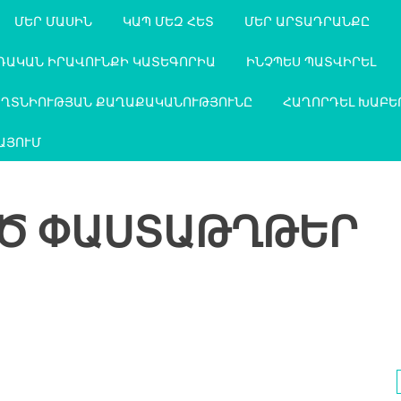
ՄԵՐ ՄԱՍԻՆ
ԿԱՊ ՄԵԶ ՀԵՏ
ՄԵՐ ԱՐՏԱԴՐԱՆՔԸ
ԴԱԿԱՆ ԻՐԱՎՈՒՆՔԻ ԿԱՏԵԳՈՐԻԱ
ԻՆՉՊԵՍ ՊԱՏՎԻՐԵԼ
ԱՂՏՆԻՈՒԹՅԱՆ ՔԱՂԱՔԱԿԱՆՈՒԹՅՈՒՆԸ
ՀԱՂՈՐԴԵԼ ԽԱԲԵ
ԱՅՈՒՄ
Ծ ՓԱՍՏԱԹՂԹԵՐ