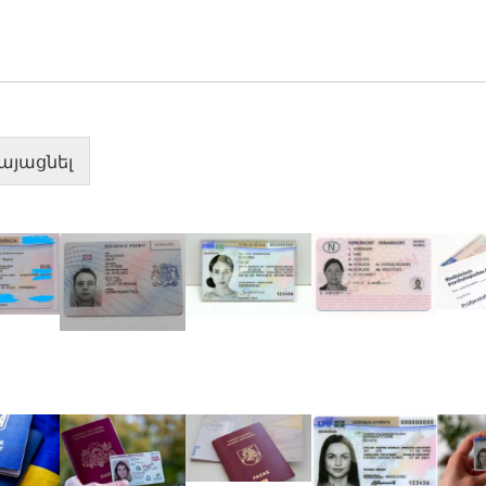
այացնել