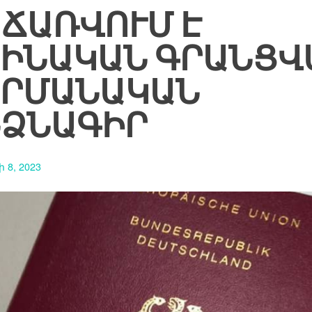
ՃԱՌՎՈՒՄ Է
ԻՆԱԿԱՆ ԳՐԱՆՑՎ
ԵՐՄԱՆԱԿԱՆ
ՁՆԱԳԻՐ
 8, 2023