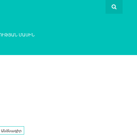
ՈՒԹՅԱՆ ՄԱՍԻՆ
Անձնագիր