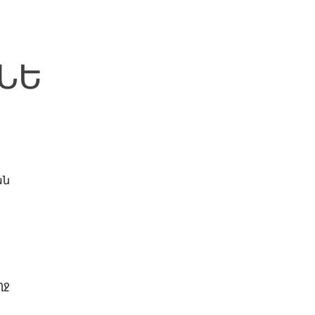
ՆԵ
ան
ղջ