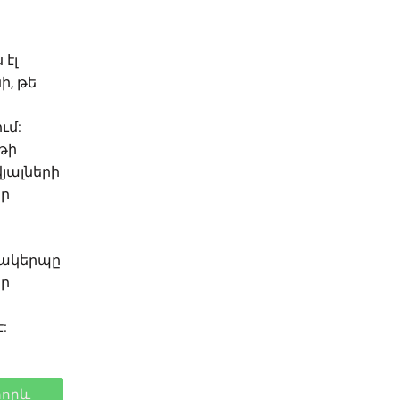
 էլ
ի, թե
ւմ:
թի
յալների
եր
լակերպը
ծր
:
տորև