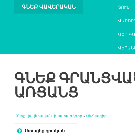
ԳՆԵՔ ՎԱՎԵՐԱԿԱՆ
ՏՈՒՆ
ՓԱՍՏԱԹՂԹԵՐ
ՎԱՐՈՐ
ՄԵՐ Գ
ՎԵՐԱՆ
ԳՆԵՔ ԳՐԱՆՑՎԱ
ԱՌՑԱՆՑ
Գնեք վավերական փաստաթղթեր
»
Անձնագիր
Անցնել բովանդակությանը
Ստացեք դրական