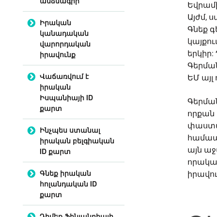
անձնագիր
Եվրամի
Այժմ, 
Իրական
Գնեք 
կանադական
կայքու
վարորդական
երկիր:
իրավունք
Գերման
Վաճառվում է
ԵՄ այլ 
իրական
Իսպանիայի ID
Գերման
քարտ
որքան
փաստա
Ինչպես ստանալ
համապ
իրական բելգիական
այն աջ
ID քարտ
որակա
Գնեք իրական
իրավու
հոլանդական ID
քարտ
Դիմեք Ֆինլանդիայի