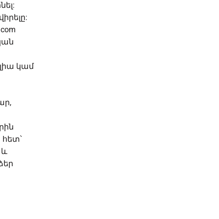
նել:
իրելը:
.com
կան
լիա կամ
ար,
րին
 հետ՝
 և
ձեր