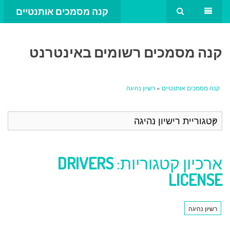
קנה מסמכים אותנטיים
קנה מסמכים רשומים באינטרנט
קנה מסמכים אותנטיים
»
רשיון נהיגה
ארכיון קטגוריות:
DRIVERS
LICENSE
רשיון נהיגה