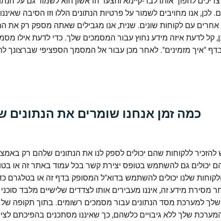
 צריכים להפוך אותו לבר-קיימא והצעד הראשון הוא לשמור גם על הנתו
. לכן, אנו מחויבים לשמור על פרטיות הנתונים הללו וזו הסיבה שאיננו
אחרים עם לקוחות שונים. שנית, אנו מגבילים שאתה מספק רק את המ
כן, קל לדעת איזה מידע נחוץ עבור המסמכים שלך. כדי לדעת אילו מס
בדף "איך מזמינים". לאחר מכן עבור אל המסמך הספציפי שברצונך ל
כמה זמן אנחנו שומרים את הנתונים ש
ם יכולים גם להשתמש בטופס יצירת קשר בכל עמוד באתר זה או בטופ
לקוחות שלנו יכולים להשתמש בדוא"ל המסופק בדף זה או בטלגרם כד
 מסירת מידע זה, איננו מעבירים אותו לצדדים שלישיים מלבד סוכני
לך למערכת מסד הנתונים עבור מסמכים רשומים. בתוך תקופה של ש
ערכת שלך ללא גיבויים כלשהם, כך שאיננו מסתכנים בהפיכתם לציב