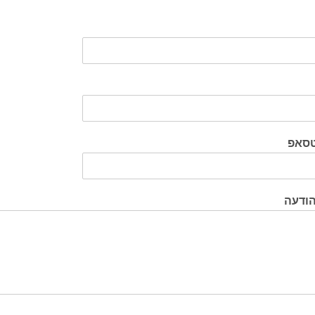
טסאפ
הודעה