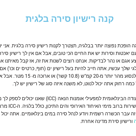
קנה רישיון סירה בלגית
 הופכת נפוצה יותר בבלגיה, תצטרך לקנות רישיון סירה בלגית. אני יו
יאכטות וסירות יש את החיים הכי טובים, אבל אם אין לך רישיון סירה,
 אגם או נהר לבדיקות. אנחנו רוצים לשנות את זה, אז קבל מאיתנו את 
 שלך עכשיו, אתה חייב להיות בעל רישיון ים (חוף, כרטיס ים וכו') אם
שלך יכולה לנסוע מהר יותר מ-20 קמ"ש (10.8 קשר) או ארוכה מ- 15 מטר. 
מה רחוק אתה יכול לנווט, לא משנה איזה סוג של רישיון יש לך.
כמו כן, התעודה הבינלאומית למפעילי אומנות הנאה (ICC) שאנו י
כהוכחה לכשירות ברוב מימי האיחו
זה עבר הכשרה רשמית ויודע לנהל סירה במים בינלאומיים. אתה יכול 
ה
ורישיון סירת מדינה אחרת.