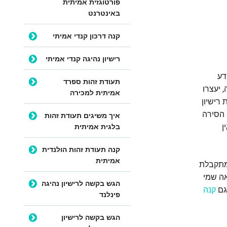
פורטוגזית אמיתית
באינטרנט
קנה דרכון קנדי אמיתי
רישיון נהיגה קנדי אמיתי
דע
תעודת זהות ספרד
 יעצרו
אמיתית למכירה
רישיון
 הסירה
איך משיגים תעודת זהות
בלגית אמיתית
אבל אין
קנה תעודת זהות הולנדית
אמיתית
כולים לספק לך מתקבלת
ד האירופי והים התיכון, כולל בלגיה. ה-ICC מראה שמי
הגש בקשה לרישיון נהיגה
גם
קנה
פינלנד
הגש בקשה לרישיון