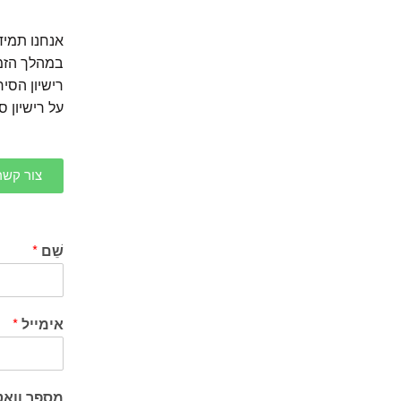
אנחנו תמיד 
במהלך הזמן
רישיון הסי
על רישיון ס
צור קשר
שֵׁם
*
אימייל
*
מספר ווא