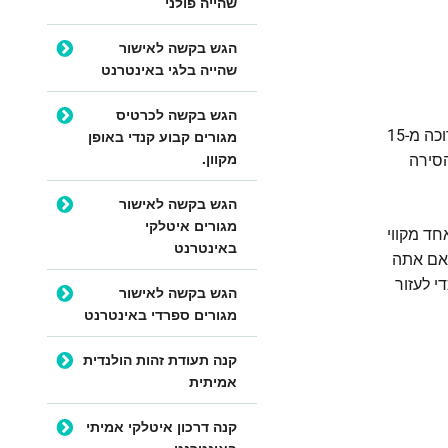
שהייה פולני
הגש בקשה לאישור
שהייה בלגי באינטרנט
הגש בקשה לכרטיס
מגורים קבוע קנדי באופן
בבלגיה, אתה צריך רישיון שייט כדי לנסוע בדרכי מים פנימיים אם הסירה שלך ארוכה מ-15
מקוון.
עיל הסירה
הגש בקשה לאישור
מגורים איטלקי
חד מקווי
באינטרנט
 אם אתה
י לעזור
הגש בקשה לאישור
מגורים ספרדי באינטרנט
קנה תעודת זהות הולנדית
אמיתית
קנה דרכון איטלקי אמיתי
באינטרנט