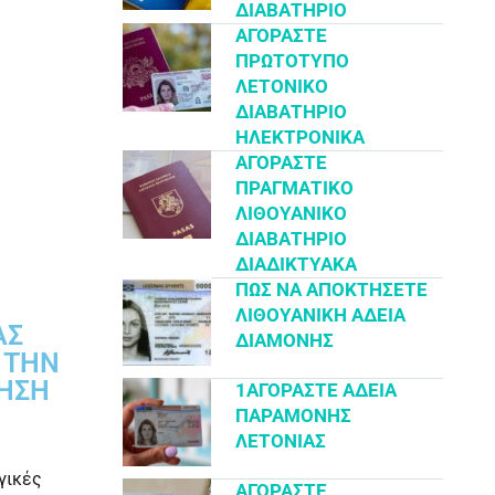
ΔΙΑΒΑΤΉΡΙΟ
ΑΓΟΡΆΣΤΕ
ΠΡΩΤΌΤΥΠΟ
ΛΕΤΟΝΙΚΌ
ΔΙΑΒΑΤΉΡΙΟ
ΗΛΕΚΤΡΟΝΙΚΆ
ΑΓΟΡΆΣΤΕ
ΠΡΑΓΜΑΤΙΚΌ
ΛΙΘΟΥΑΝΙΚΌ
ΔΙΑΒΑΤΉΡΙΟ
ΔΙΑΔΙΚΤΥΑΚΆ
ΠΏΣ ΝΑ ΑΠΟΚΤΉΣΕΤΕ
ΛΙΘΟΥΑΝΙΚΉ ΆΔΕΙΑ
ΑΣ
ΔΙΑΜΟΝΉΣ
 ΤΗΝ
ΗΣΗ
1ΑΓΟΡΆΣΤΕ ΆΔΕΙΑ
ΠΑΡΑΜΟΝΉΣ
ΛΕΤΟΝΊΑΣ
γικές
ΑΓΟΡΆΣΤΕ