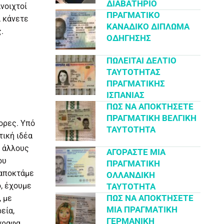
ΔΙΑΒΑΤΉΡΙΟ
νοιχτοί
ΠΡΑΓΜΑΤΙΚΌ
α κάνετε
ΚΑΝΑΔΙΚΌ ΔΊΠΛΩΜΑ
.
ΟΔΉΓΗΣΗΣ
ΠΩΛΕΊΤΑΙ ΔΕΛΤΊΟ
ΤΑΥΤΌΤΗΤΑΣ
ΠΡΑΓΜΑΤΙΚΉΣ
ΙΣΠΑΝΊΑΣ
ΠΏΣ ΝΑ ΑΠΟΚΤΉΣΕΤΕ
ΠΡΑΓΜΑΤΙΚΉ ΒΕΛΓΙΚΉ
ορες. Υπό
ΤΑΥΤΌΤΗΤΑ
τική ιδέα
ε άλλους
ΑΓΟΡΆΣΤΕ ΜΙΑ
ου
ΠΡΑΓΜΑΤΙΚΉ
 αποκτάμε
ΟΛΛΑΝΔΙΚΉ
, έχουμε
ΤΑΥΤΌΤΗΤΑ
ΠΏΣ ΝΑ ΑΠΟΚΤΉΣΕΤΕ
 με
ΜΙΑ ΠΡΑΓΜΑΤΙΚΉ
εία,
ΓΕΡΜΑΝΙΚΉ
γγραφα