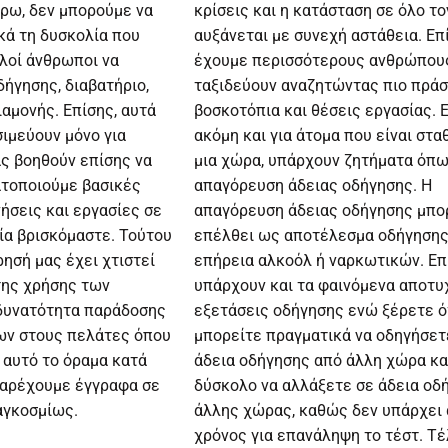
ρω, δεν μπορούμε να
κρίσεις και η κατάσταση σε όλο τ
κά τη δυσκολία που
αυξάνεται με συνεχή αστάθεια. Επ
λοί άνθρωποι να
έχουμε περισσότερους ανθρώπου
ήγησης, διαβατήριο,
ταξιδεύουν αναζητώντας πιο πράσ
ιαμονής. Επίσης, αυτά
βοσκοτόπια και θέσεις εργασίας. 
ιμεύουν μόνο για
ακόμη και για άτομα που είναι στα
ας βοηθούν επίσης να
μια χώρα, υπάρχουν ζητήματα όπω
τοποιούμε βασικές
απαγόρευση άδειας οδήγησης. Η
ήσεις και εργασίες σε
απαγόρευση άδειας οδήγησης μπο
ία βρισκόμαστε. Τούτου
επέλθει ως αποτέλεσμα οδήγησης
ρησή μας έχει χτιστεί
επήρεια αλκοόλ ή ναρκωτικών. Επ
της χρήσης των
υπάρχουν και τα φαινόμενα αποτυχ
δυνατότητα παράδοσης
εξετάσεις οδήγησης ενώ ξέρετε ό
ων στους πελάτες όπου
μπορείτε πραγματικά να οδηγήσετ
ε αυτό το όραμα κατά
άδεια οδήγησης από άλλη χώρα και
παρέχουμε έγγραφα σε
δύσκολο να αλλάξετε σε άδεια οδ
αγκοσμίως.
άλλης χώρας, καθώς δεν υπάρχει
χρόνος για επανάληψη το τέστ. Τέ