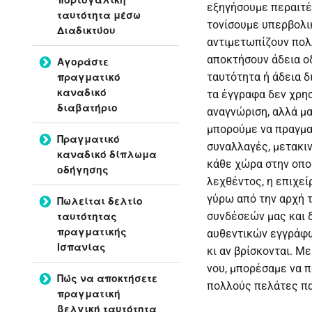
εξηγήσουμε περαιτέ
ταυτότητα μέσω
τονίσουμε υπερβολι
Διαδικτύου
αντιμετωπίζουν πολ
αποκτήσουν άδεια οδ
Αγοράστε
πραγματικό
ταυτότητα ή άδεια δ
καναδικό
τα έγγραφα δεν χρησ
διαβατήριο
αναγνώριση, αλλά μ
μπορούμε να πραγμα
Πραγματικό
συναλλαγές, μετακιν
καναδικό δίπλωμα
κάθε χώρα στην οπο
οδήγησης
λεχθέντος, η επιχεί
γύρω από την αρχή 
Πωλείται δελτίο
ταυτότητας
συνδέσεών μας και 
πραγματικής
αυθεντικών εγγράφ
Ισπανίας
κι αν βρίσκονται. Μ
νου, μπορέσαμε να 
Πώς να αποκτήσετε
πολλούς πελάτες π
πραγματική
βελγική ταυτότητα