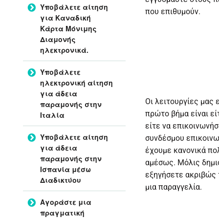
Υποβάλετε αίτηση
που επιθυμούν.
για Καναδική
Κάρτα Μόνιμης
Διαμονής
ηλεκτρονικά.
Υποβάλετε
ηλεκτρονική αίτηση
για άδεια
Οι λειτουργίες μας 
παραμονής στην
πρώτο βήμα είναι ε
Ιταλία
είτε να επικοινωνήσ
Υποβάλετε αίτηση
συνδέσμου επικοινων
για άδεια
έχουμε κανονικά πο
παραμονής στην
αμέσως. Μόλις δημι
Ισπανία μέσω
εξηγήσετε ακριβώς τ
Διαδικτύου
μια παραγγελία.
Αγοράστε μια
πραγματική