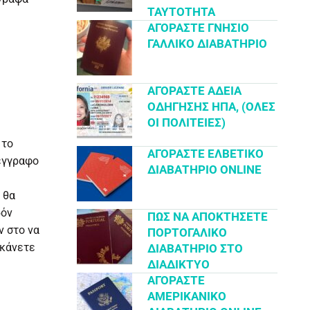
ΤΑΥΤΌΤΗΤΑ
ΑΓΟΡΆΣΤΕ ΓΝΉΣΙΟ
ΓΑΛΛΙΚΌ ΔΙΑΒΑΤΉΡΙΟ
ΑΓΟΡΆΣΤΕ ΆΔΕΙΑ
ΟΔΉΓΗΣΗΣ ΗΠΑ, (ΌΛΕΣ
ΟΙ ΠΟΛΙΤΕΊΕΣ)
 το
ΑΓΟΡΆΣΤΕ ΕΛΒΕΤΙΚΌ
 έγγραφο
ΔΙΑΒΑΤΉΡΙΟ ONLINE
 θα
δόν
ΠΏΣ ΝΑ ΑΠΟΚΤΉΣΕΤΕ
ν στο να
ΠΟΡΤΟΓΑΛΙΚΌ
 κάνετε
ΔΙΑΒΑΤΉΡΙΟ ΣΤΟ
ΔΙΑΔΊΚΤΥΟ
ΑΓΟΡΆΣΤΕ
ΑΜΕΡΙΚΑΝΙΚΌ