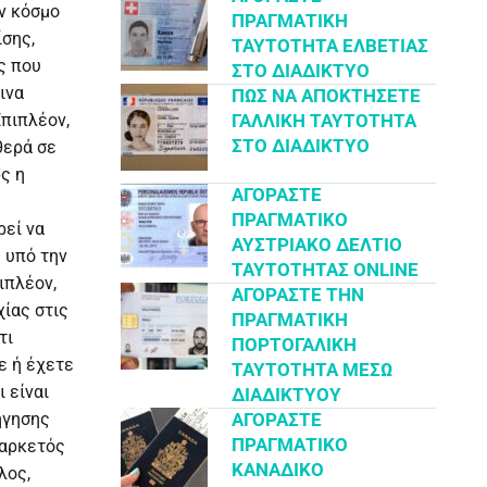
ον κόσμο
ΠΡΑΓΜΑΤΙΚΉ
ίσης,
ΤΑΥΤΌΤΗΤΑ ΕΛΒΕΤΊΑΣ
ς που
ΣΤΟ ΔΙΑΔΊΚΤΥΟ
ινα
ΠΏΣ ΝΑ ΑΠΟΚΤΉΣΕΤΕ
ΓΑΛΛΙΚΉ ΤΑΥΤΌΤΗΤΑ
Επιπλέον,
ΣΤΟ ΔΙΑΔΊΚΤΥΟ
θερά σε
ς η
ΑΓΟΡΆΣΤΕ
ΠΡΑΓΜΑΤΙΚΌ
ρεί να
ΑΥΣΤΡΙΑΚΌ ΔΕΛΤΊΟ
 υπό την
ΤΑΥΤΌΤΗΤΑΣ ONLINE
ιπλέον,
ΑΓΟΡΆΣΤΕ ΤΗΝ
ίας στις
ΠΡΑΓΜΑΤΙΚΉ
τι
ΠΟΡΤΟΓΑΛΙΚΉ
ε ή έχετε
ΤΑΥΤΌΤΗΤΑ ΜΈΣΩ
 είναι
ΔΙΑΔΙΚΤΎΟΥ
ΑΓΟΡΆΣΤΕ
ήγησης
ΠΡΑΓΜΑΤΙΚΌ
 αρκετός
ΚΑΝΑΔΙΚΌ
λος,