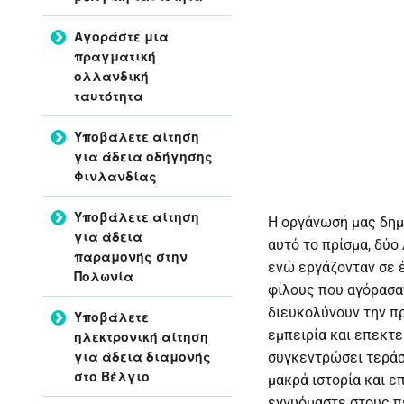
Αγοράστε μια
πραγματική
ολλανδική
ταυτότητα
Υποβάλετε αίτηση
για άδεια οδήγησης
Φινλανδίας
Υποβάλετε αίτηση
Η οργάνωσή μας δημ
για άδεια
αυτό το πρίσμα, δύο
παραμονής στην
ενώ εργάζονταν σε έ
Πολωνία
φίλους που αγόρασα
διευκολύνουν την π
Υποβάλετε
εμπειρία και επεκτε
ηλεκτρονική αίτηση
για άδεια διαμονής
συγκεντρώσει τεράσ
στο Βέλγιο
μακρά ιστορία και ε
εγγυόμαστε στους πε