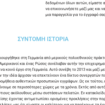
δεδομένων όλων αυτών, είμαστε α
να επικοινωνήσετε μαζί μας και ν
μια παραγγελία για το έγγραφό σας
ΣΎΝΤΟΜΗ ΙΣΤΟΡΊΑ
ιουργήθηκε στη Γερμανία από μερικούς πολυεθνικούς πράκτ
 Αμερικανοί και ένας Ρώσος συνέλαβαν αυτήν την επιχειρημα
να κοινό έργο στη Γερμανία. Αυτό συνέβη το 2013 και μαζί μ
ν την ιδέα άρχισαν να επεκτείνουν ένα δίκτυο συνεργατών π
ρομήθεια αυθεντικών προσωπικών εγγράφων. Ως εκ τούτου,
ίνουμε σε περισσότερες χώρες με τα χρόνια. Εκτός από αυτό
τιους ακόλουθους μέσω συστάσεων πελατών. Εν κατακλείδι,
πίσης έχοντας αντιμετωπίσει ορισμένες προκλήσεις στην πορ
λάτες μας ότι είμαστε οι καλύτεροι για να παρέχουμε τα έ