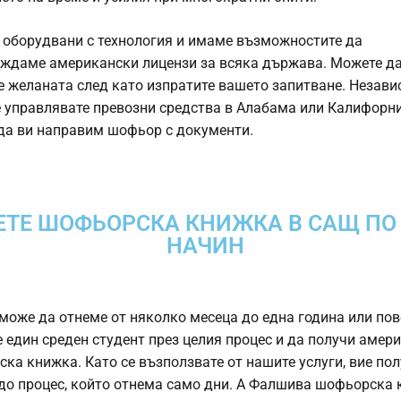
 оборудвани с технология и имаме възможностите да
ждаме американски лицензи за всяка държава. Можете д
е желаната след като изпратите вашето запитване. Незав
 управлявате превозни средства в Алабама или Калифорни
а ви направим шофьор с документи.
ЕТЕ ШОФЬОРСКА КНИЖКА В САЩ ПО
НАЧИН
може да отнеме от няколко месеца до една година или пове
 един среден студент през целия процес и да получи амер
ка книжка. Като се възползвате от нашите услуги, вие по
до процес, който отнема само дни. А
Фалшива шофьорска 