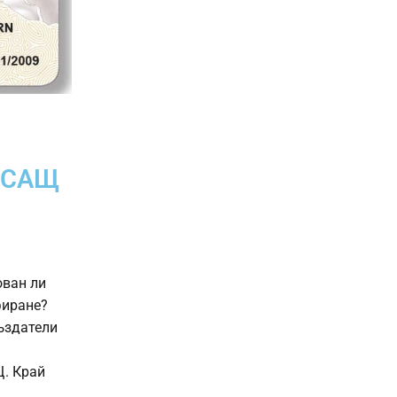
 САЩ
ован ли
фиране?
ъздатели
Щ. Край