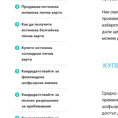
Продавам истинска
испанска лична карта
Ние сме
произве
Как да получите
изберет
истинска белгийска
дали ще
лична карта
можем д
Купете истинска
холандска лична
карта
КУП
Кандидатствайте за
финландска
шофьорска книжка
Средно 
Кандидатствайте за
полско разрешение
премине
за пребиваване
шофьорс
достъп 
Кандидатствайте за