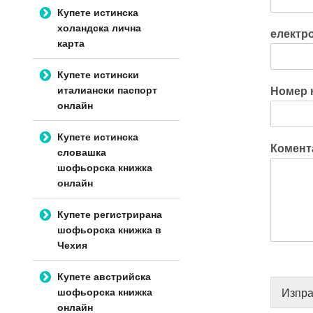
Купете истинска
холандска лична
електр
карта
Купете истински
италиански паспорт
Номер 
онлайн
Купете истинска
Комент
словашка
шофьорска книжка
онлайн
Купете регистрирана
шофьорска книжка в
Чехия
Купете австрийска
шофьорска книжка
Изпр
онлайн