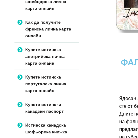
швейцарска лична
карта онлайн
Как да получите
френска лична карта
онлайн
Купете истинска
австрийска лична
ФА
карта онлайн
Купете истинска
португалска лична
карта онлайн
Ядосан 
Купете истински
сте от 
канадски паспорт
Дните н
на
фалш
Истинска канадска
предлаг
шофьорска книжка
на губе