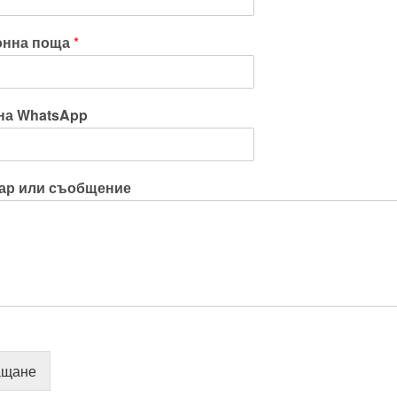
онна поща
*
на WhatsApp
ар или съобщение
ащане