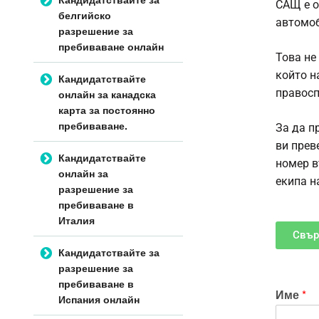
САЩ
е о
белгийско
автомоб
разрешение за
пребиваване онлайн
Това не
който н
Кандидатствайте
правосп
онлайн за канадска
карта за постоянно
пребиваване.
За да п
ви прев
Кандидатствайте
номер в
онлайн за
екипа н
разрешение за
пребиваване в
Италия
Свър
Кандидатствайте за
разрешение за
пребиваване в
Име
*
Испания онлайн