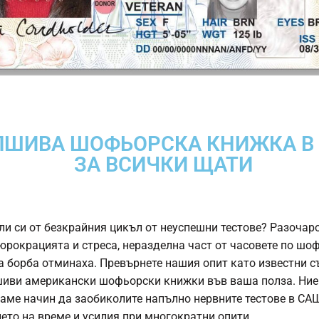
ЛШИВА ШОФЬОРСКА КНИЖКА В
ЗА ВСИЧКИ ЩАТИ
ли си от безкрайния цикъл от неуспешни тестове? Разочар
бюрокрацията и стреса, неразделна част от часовете по шо
а борба отминаха. Превърнете нашия опит като известни с
иви американски шофьорски книжки
във ваша полза. Ние
аме начин да заобиколите напълно нервните тестове в СА
нето на време и усилия при многократни опити.