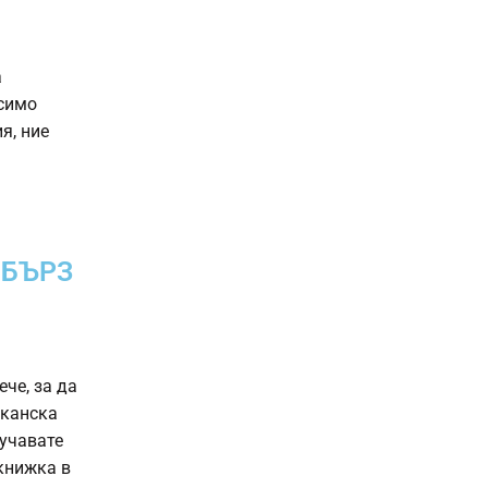
а
исимо
я, ние
 БЪРЗ
че, за да
иканска
лучавате
книжка в