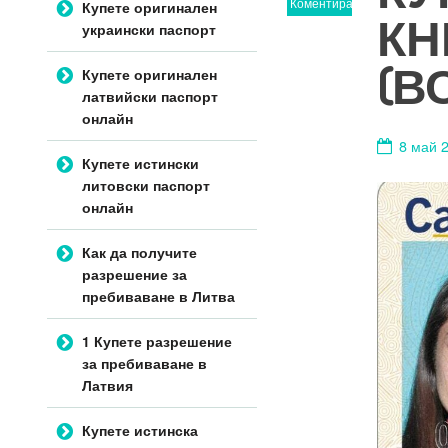
Коментирайте
Купете оригинален
КН
украински паспорт
(В
Купете оригинален
латвийски паспорт
онлайн
8 май 2
Купете истински
литовски паспорт
онлайн
Как да получите
разрешение за
пребиваване в Литва
1 Купете разрешение
за пребиваване в
Латвия
Купете истинска