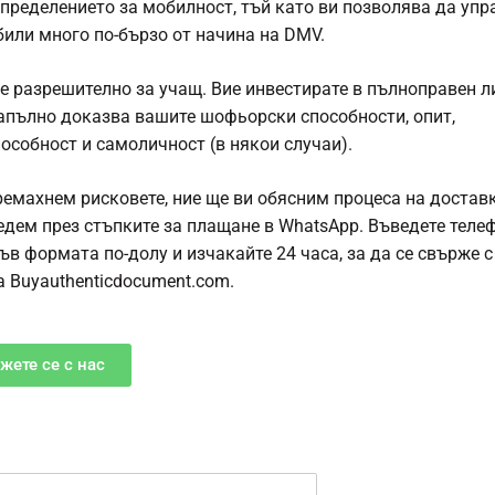
пределението за мобилност, тъй като ви позволява да упр
или много по-бързо от начина на DMV.
 е разрешително за учащ. Вие инвестирате в пълноправен л
апълно доказва вашите шофьорски способности, опит,
особност и самоличност (в някои случаи).
ремахнем рисковете, ние ще ви обясним процеса на достав
едем през стъпките за плащане в WhatsApp. Въведете теле
ъв формата по-долу и изчакайте 24 часа, за да се свърже с
а Buyauthenticdocument.com.
жете се с нас