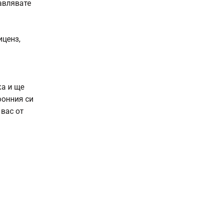
авлявате
иценз,
ка и ще
фонния си
 вас от