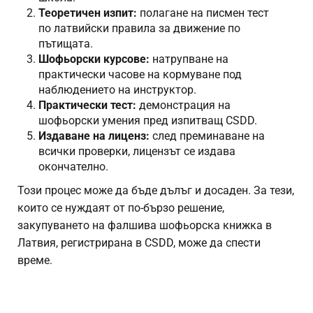
Теоретичен изпит:
полагане на писмен тест
по латвийски правила за движение по
пътищата.
Шофьорски курсове:
натрупване на
практически часове на кормуване под
наблюдението на инструктор.
Практически тест:
демонстрация на
шофьорски умения пред изпитващ CSDD.
Издаване на лиценз:
след преминаване на
всички проверки, лицензът се издава
окончателно.
Този процес може да бъде дълъг и досаден. За тези,
които се нуждаят от по-бързо решение,
закупуването на фалшива шофьорска книжка в
Латвия, регистрирана в CSDD, може да спести
време.