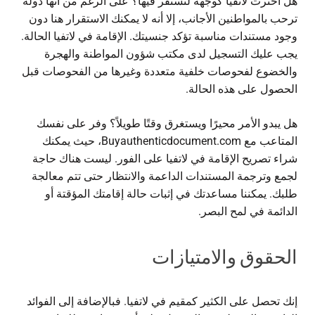
هل اخترت لاتفيا كوجهة لتستقر فيها؟ على الرغم من أنها دولة
ترحب بالمواطنين الأجانب، إلا أنه لا يمكنك الاستقرار هنا دون
وجود مستندات مناسبة تؤكد جنسيتك.
الإقامة في لاتفيا
الحالة.
يجب عليك التسجيل لدى مكتب شؤون المواطنة والهجرة
والخضوع لفحوصات خلفية متعددة وغيرها من الفحوصات قبل
الحصول على هذه الحالة.
هل يبدو الأمر محيرًا ويستغرق وقتًا طويلاً؟ وفر على نفسك
المتاعب مع Buyauthenticdocument.com، حيث يمكنك
شراء
تصريح الإقامة في لاتفيا
على الفور. ليست هناك حاجة
لجمع وترجمة المستندات الداعمة والانتظار حتى تتم معالجة
طلبك. يمكننا مساعدتك في إثبات حالة إقامتك المؤقتة أو
الدائمة في لمح البصر.
الحقوق والامتيازات
إنك تحصل على الكثير كمقيم في لاتفيا. فبالإضافة إلى الفوائد